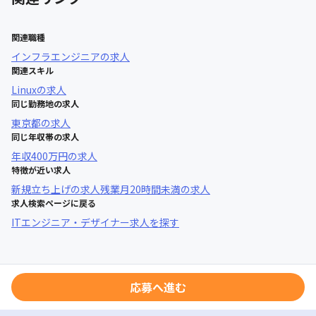
関連職種
インフラエンジニア
の求人
関連スキル
Linux
の求人
同じ勤務地の求人
東京都
の求人
同じ年収帯の求人
年収
400万円
の求人
特徴が近い求人
新規立ち上げ
の求人
残業月20時間未満
の求人
求人検索ページに戻る
ITエンジニア・デザイナー求人を探す
応募へ進む