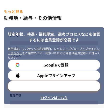
もっと見る
勤務地・給与・その他情報
想定年収、待遇・福利厚生、
選考プロセスなどを確認
勤務地
するには会員登録が必要です
利用規約
、
レバテックID利用規約
、
レバレジーズグループ・プライバシ
ーポリシー
をご確認のうえ、同意いただける場合は会員登録へお進みく
アクセス
ださい。
Googleで登録
Appleでサインアップ
勤務時間
メールアドレスで登録
想定年収
ログインはこちら