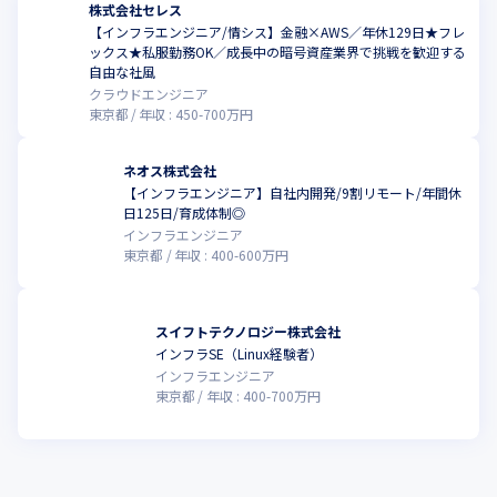
株式会社セレス
【インフラエンジニア/情シス】金融×AWS／年休129日★フレ
ックス★私服勤務OK／成長中の暗号資産業界で挑戦を歓迎する
自由な社風
クラウドエンジニア
東京都
年収 :
450
-
700
万円
ネオス株式会社
【インフラエンジニア】自社内開発/9割リモート/年間休
日125日/育成体制◎
インフラエンジニア
東京都
年収 :
400
-
600
万円
スイフトテクノロジー株式会社
インフラSE（Linux経験者）
インフラエンジニア
東京都
年収 :
400
-
700
万円