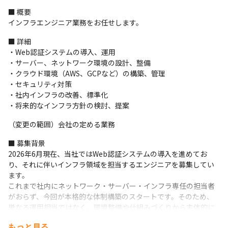
■ 概要

インフラエンジニア業務をお任せします。
■ 詳細

・Web認証システムの導入、運用

・サーバー、ネットワーク環境の設計、整備

・クラウド環境（AWS、GCPなど）の構築、管理

・セキュリティ対策

・社内インフラの改善、標準化

・将来的なインフラ方針の検討、提案
（変更の範囲）会社の定める業務
■ 募集背景

2026年6月現在、当社ではWeb認証システムの導入を進めてお
り、それに伴いインフラ領域を担当するエンジニアを募集してい
ます。

これまで社内にネットワーク・サーバー・インフラ専任の担当者
がおらず、今回が本格的な体制構築のスタートです。そのため、
単なる運用担当ではなく、環境整備や仕組みづくりから主体的に
関わっていただける方を歓迎します。
もっと見る