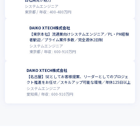
システムエンジニア
東京都
年収 :
400
-
480
万円
DAIKO XTECH株式会社
【東京本社】流通業向けシステムエンジニア／PL・PM経験
者歓迎／プライム案件多数／完全週休2日制
システムエンジニア
東京都
年収 :
600
-
910
万円
DAIKO XTECH株式会社
【名古屋】SEとしてお客様提案、リーダーとしてのプロジェ
クト推進をお任せ／スキルアップ可能な環境／年休125日以上
システムエンジニア
愛知県
年収 :
600
-
910
万円