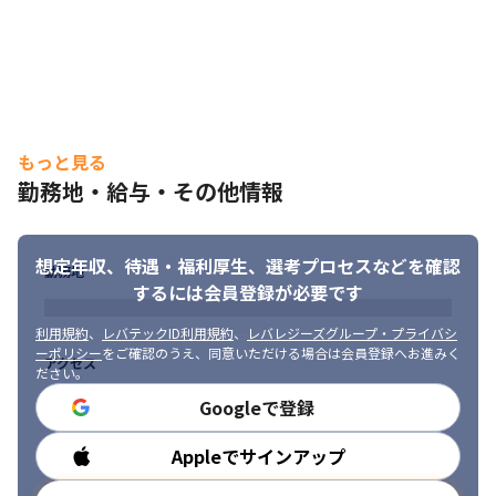
もっと見る
勤務地・給与・その他情報
想定年収、待遇・福利厚生、
選考プロセスなどを確認
勤務地
するには会員登録が必要です
利用規約
、
レバテックID利用規約
、
レバレジーズグループ・プライバシ
ーポリシー
をご確認のうえ、同意いただける場合は会員登録へお進みく
アクセス
ださい。
Googleで登録
Appleでサインアップ
勤務時間