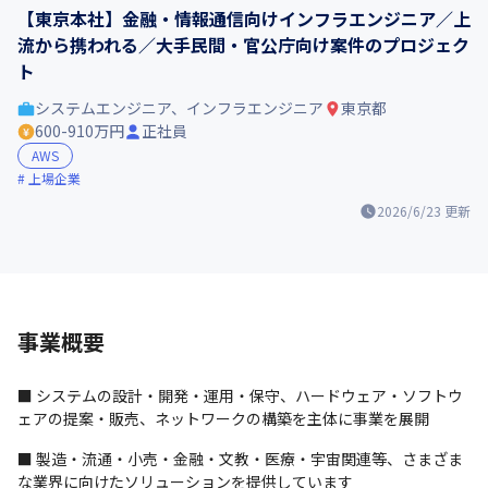
【東京本社】金融・情報通信向けインフラエンジニア／上
流から携われる／大手民間・官公庁向け案件のプロジェク
ト
システムエンジニア、インフラエンジニア
東京都
600-910万円
正社員
AWS
上場企業
2026/6/23
更新
事業概要
■ システムの設計・開発・運用・保守、ハードウェア・ソフトウ
ェアの提案・販売、ネットワークの構築を主体に事業を展開
■ 製造・流通・小売・金融・文教・医療・宇宙関連等、さまざま
な業界に向けたソリューションを提供しています