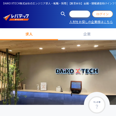
DAIKO XTECH株式会社のエンジニア求人・転職・採用 | 【東京本社】金融・情報通信向け
会員登録
ログイン
人材をお探しの企業様はこちら
求人
企業
マッチ率