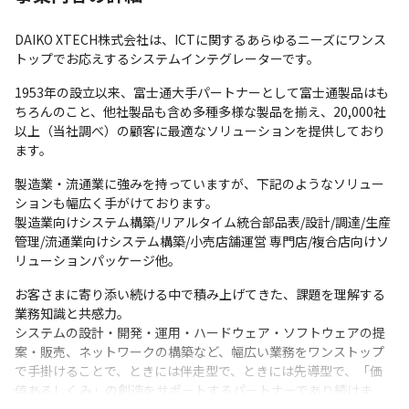
DAIKO XTECH株式会社は、ICTに関するあらゆるニーズにワンス
トップでお応えするシステムインテグレーターです。
1953年の設立以来、富士通大手パートナーとして富士通製品はも
ちろんのこと、他社製品も含め多種多様な製品を揃え、20,000社
以上（当社調べ）の顧客に最適なソリューションを提供しており
ます。
製造業・流通業に強みを持っていますが、下記のようなソリュー
ションも幅広く手がけております。

製造業向けシステム構築/リアルタイム統合部品表/設計/調達/生産
管理/流通業向けシステム構築/小売店舗運営 専門店/複合店向けソ
リューションパッケージ他。
お客さまに寄り添い続ける中で積み上げてきた、課題を理解する
業務知識と共感力。

システムの設計・開発・運用・ハードウェア・ソフトウェアの提
案・販売、ネットワークの構築など、幅広い業務をワンストップ
で手掛けることで、ときには伴走型で、ときには先導型で、「価
値あるしくみ」の創造をサポートするパートナーであり続けま