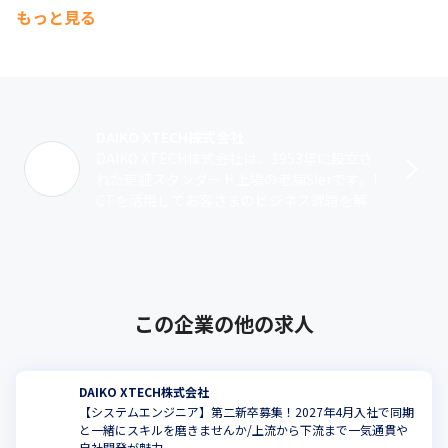
す。
もっと見る
DAIKO XTECH株式会社
DAIKO XTECH株式会社は、1953年に設立さ
れた東証スタンダード上場の老舗SIerです。I
CTを活用してお客さまのビジネス課題を解決
しています。当社では、ICTコンサルティング
からシステム設計･･･
この企業の他の求人
DAIKO XTECH株式会社
【システムエンジニア】第二新卒募集！2027年4月入社で同期
と一緒にスキルを磨きませんか/上流から下流まで一気通貫や
自社開発が魅力