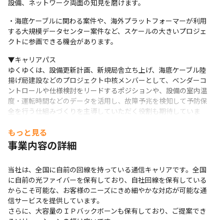
設備、ネットワーク両面の知見を磨けます。
・海底ケーブルに関わる案件や、海外プラットフォーマーが利用
する大規模データセンター案件など、スケールの大きいプロジェ
クトに参画できる機会があります。
▼キャリアパス

ゆくゆくは、設備更新計画、新規局舎立ち上げ、海底ケーブル陸
揚げ局建設などのプロジェクト中核メンバーとして、ベンダーコ
ントロールや仕様検討をリードするポジションや、設備の室内温
度・運転時間などのデータを活用し、故障予兆を検知して予防保
全を行う仕組みづくりを主導していただく役割も期待していま
す。現場での経験をベースに、データドリブンな保全モデルや運
もっと見る
用標準を設計し、全社に展開していくエンジニア、またはチーム
を率いるマネジメント層としてキャリアを築いていただけます。
事業内容の詳細
当社は、全国に自前の回線を持っている通信キャリアです。全国
に自前の光ファイバーを保有しており、自社回線を保有している
からこそ可能な、お客様のニーズにきめ細やかな対応が可能な通
信サービスを提供しています。

さらに、大容量のＩＰバックボーンも保有しており、ご提案でき