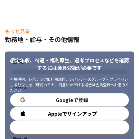
もっと見る
勤務地・給与・その他情報
想定年収、待遇・福利厚生、
選考プロセスなどを確認
勤務地
するには会員登録が必要です
利用規約
、
レバテックID利用規約
、
レバレジーズグループ・プライバシ
ーポリシー
をご確認のうえ、同意いただける場合は会員登録へお進みく
アクセス
ださい。
Googleで登録
Appleでサインアップ
勤務時間
メールアドレスで登録
想定年収