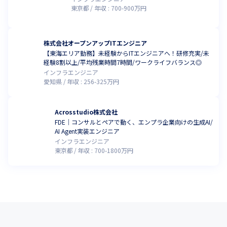
東京都
年収 :
700
-
900
万円
株式会社オープンアップITエンジニア
【東海エリア勤務】未経験からITエンジニアへ！研修充実/未
経験8割以上/平均残業時間7時間/ワークライフバランス◎
インフラエンジニア
愛知県
年収 :
256
-
325
万円
Acrosstudio株式会社
FDE｜コンサルとペアで動く、エンプラ企業向けの生成AI/
AI Agent実装エンジニア
インフラエンジニア
東京都
年収 :
700
-
1800
万円