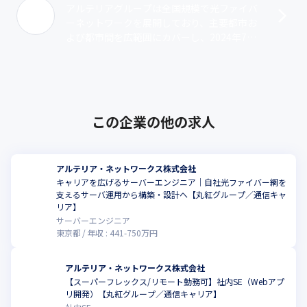
アルテリアグループは全国規模で光ファイバ
ーネットワークを展開しており、主要都市お
よび都市間を広範囲にカバーし、2024年7月
時点でGDPカバー率は91％に達しています。
アクセスポイントや陸揚局を有する･･･
この企業の他の求人
アルテリア・ネットワークス株式会社
キャリアを広げるサーバーエンジニア｜自社光ファイバー網を
支えるサーバ運用から構築・設計へ【丸紅グループ／通信キャ
リア】
サーバーエンジニア
東京都
年収 :
441
-
750
万円
アルテリア・ネットワークス株式会社
【スーパーフレックス/リモート勤務可】社内SE（Webアプ
リ開発）【丸紅グループ／通信キャリア】