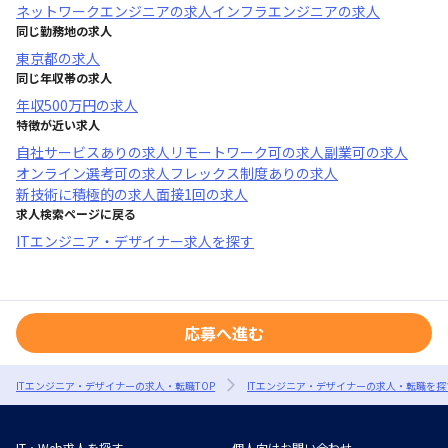
ネットワークエンジニア
の求人
インフラエンジニア
の求人
同じ勤務地の求人
東京都
の求人
同じ年収帯の求人
年収
500万円
の求人
特徴が近い求人
自社サービスあり
の求人
リモートワーク可
の求人
副業可
の求人
オンライン選考可
の求人
フレックス制度あり
の求人
新技術に積極的
の求人
面接1回
の求人
求人検索ページに戻る
ITエンジニア・デザイナー求人を探す
応募へ進む
ITエンジニア・デザイナーの求人・転職TOP
ITエンジニア・デザイナーの求人・転職を探
IT・Web求人を探す
個人向けお問い合わせ