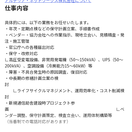
アルテリア・ネットワークス株式会社について
仕事内容
具体的には、以下の業務をお任せいたします。

・年次・定期点検などの保守計画立案、手順書作成

・ベンダー・協力会社への作業指示、現地立会い、見積精査・発
注・施工管理

・官公庁への各種届出対応

・保守・改修対応

∟高圧受変電設備、非常用発電機（50～150kVA）、UPS（50～
200kVA）、空調設備（冷房能力15～60kW）等

・障害・不具合発生時の原因調査、復旧対応

・中長期の修繕計画立案の検
討　　　　　　　　　　　　　　　　　　　　　　　　　　　　
　　∟ライフサイクルマネジメント、運用効率化・コスト削減検
討

・新規通信局舎建設時プロジェクト参
画　　　　　　　　　　　　　　　　　　　　　　　　　　∟ベ
ンダー調整、保守計画策定、検査立会い、運用体制構築等

（当番制での電話対応があります）