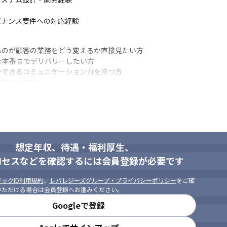
バナンス要件への対応経験
のが顧客の業務をどう変えるか直接見たい方

本番までデリバリーしたい方

できるコミュニケーション力を持つ方

進できる方

性を最大化したい方
想定年収、待遇・福利厚生、
ロセスなどを確認するには会員登録が必要です
ックID利用規約
、
レバレジーズグループ・プライバシーポリシー
をご確
いただける場合は会員登録へお進みください。
Googleで登録