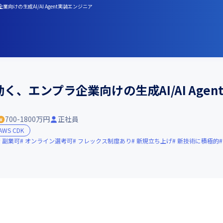
業向けの生成AI/AI Agent実装エンジニア
く、エンプラ企業向けの生成AI/AI Age
700-1800万円
正社員
AWS CDK
副業可
オンライン選考可
フレックス制度あり
新規立ち上げ
新技術に積極的