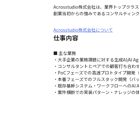
Acrosstudio株式会社は、業界トップク
創業当初からの強みであるコンサルティング
Acrosstudio株式会社について
仕事内容
■ 主な業務

・大手企業の業務課題に対する生成AI/AI A
・コンサルタントとペアでの顧客打ち合わせ
・PoCフェーズでの高速プロトタイプ開発（
・本番フェーズでのフルスタック開発（バッ
・既存基幹システム・ワークフローへのAI Ag
・案件横断での実装パターン・ナレッジの