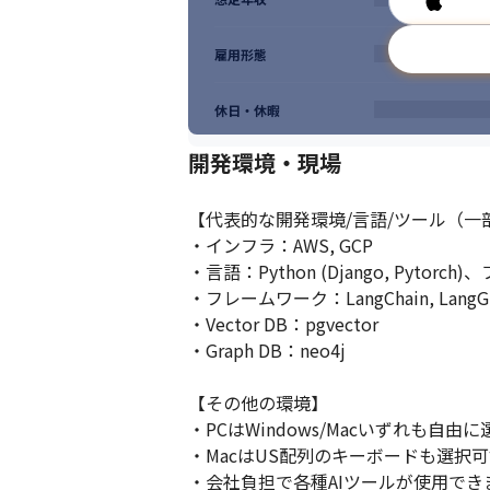
雇用形態
休日・休暇
開発環境・現場
【代表的な開発環境/言語/ツール（一部
・インフラ：AWS, GCP

・言語：Python (Django, Pytorch
・フレームワーク：LangChain, LangGraph
・Vector DB：pgvector

・Graph DB：neo4j

【その他の環境】

・PCはWindows/Macいずれも自
・MacはUS配列のキーボードも選択可
・会社負担で各種AIツールが使用できます（C