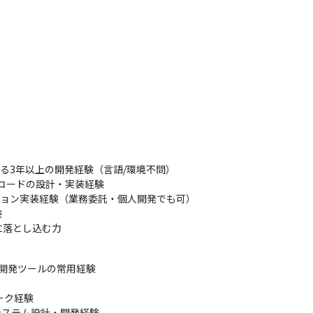
る3年以上の開発経験（言語/環境不問）

番品質コードの設計・実装経験

リケーション実装経験（業務委託・個人開発でも可）



に落とし込む力
のAI駆動開発ツールの常用経験



ワーク経験

システム設計・開発経験
