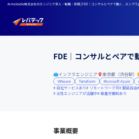
Acrosstudio株式会社のエンジニア求人・転職・採用 | FDE｜コンサルとペアで動く、エンプラ企
FDE｜コンサルとペアで動
インフラエンジニア
東京都（渋谷駅）
VMware
Terraform
Microsoft Azure
自社サービスあり
リモートワーク可
服装自由
女性エンジニアが活躍中
裁量労働制あり
事業概要