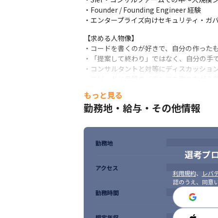
・Founder / Founding Engineer 経験

・エンタープライズ向けセキュリティ・ガ
【求める人物像】

・コードを書くのが好きで、自分の作ったも
・「提案して終わり」ではなく、自分の手で
・コンサルタントと対等にディスカッション
・スピードと品質のバランスを取りながら前
・AI駆動の開発ツールを使いこなして生産
もっと見る
勤務地・給与・その他情報
勤務地
選考プ
アクセス
利用規約
、
レバテ
認のうえ、同意
勤務時間
想定年収