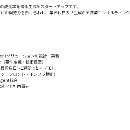
ラスの成長率を誇る生成AIスタートアップです。

にAI開発力を掛け合わせ、業界独自の「生成AI実装型コンサルティン
gentソリューションの設計・実装

（要件定義・技術提案）

最短数日〜1週間で動くデモ）

ク・フロント・インフラ横断）

ent統合

体系化と社内還元