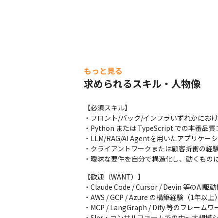
もっと見る
求められるスキル・人物像
【必須スキル】

・フロント/バック/インフラいずれかにおけ
・Python または TypeScript での本
・LLM/RAG/AI Agentを用いたアプ
・クライアントワークまたは顧客折衝の経験
・曖昧な要件を自分で構造化し、動くもの
【歓迎（WANT）】

・Claude Code / Cursor / Devin 等
・AWS / GCP / Azure の構築経験（1年以上）
・MCP / LangGraph / Dify 等のフレーム
・SIer・コンサルファームでの中〜大規模