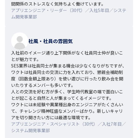
間関係のストレスなく気持ちよく働けています。
アプリエンジニア・リーダー（30代）／入社5年目／システ
ム開発事業部
社風・社員の雰囲気
入社前のイメージ通り上下関係がなく社員同士仲が良いこ
とが魅力です。

SES業界は社員同士が集まる機会は少なくなりがちですが、
ワクトは社員同士の交流に力を入れており、懇親会補助制
度（回数金額上限あり）を使い遊びに行ったり飲み会を開
いたりするメンバーも多いです。

人との交流を好む方が多く、学生時代教室の端で面白いこ
とが起こると自然と人が集まってくるイメージです。

ワクトには未経験や異業種出身のエンジニアがたくさんい
て、チャレンジ精神旺盛なメンバーばかり。新しいキャリ
アを切り開きたい方には最適な環境です。
アプリエンジニア・スペシャリスト（30代）／入社7年目／
システム開発事業部