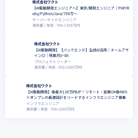
株式会社ワクト
【AI駆動開発エンジニアへ】東京/開発エンジニア｜PHP/R
uby/Python/Java/700万～
サーバーサイドエンジニア
東京都
年収 :
700
-
1300
万円
株式会社ワクト
【AI駆動開発】【バックエンド】生成AI活用｜チームアサ
イン◎｜残業月0~8h
プロジェクトリーダー
東京都
年収 :
500
-
1000
万円
株式会社ワクト
【AI駆動開発】🟢最大130万円UP！リモート・副業OK🟢AWS
×オンプレの最適設計をリードするインフラエンジニア募集
インフラエンジニア
東京都
年収 :
700
-
1000
万円