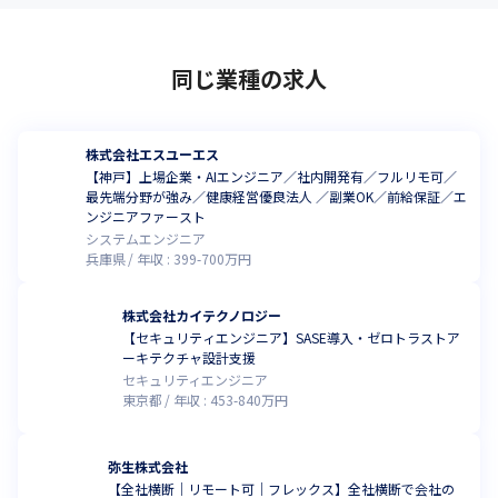
同じ業種の求人
株式会社エスユーエス
【神戸】上場企業・AIエンジニア／社内開発有／フルリモ可／
最先端分野が強み／健康経営優良法人 ／副業OK／前給保証／エ
ンジニアファースト
システムエンジニア
兵庫県
年収 :
399
-
700
万円
株式会社カイテクノロジー
【セキュリティエンジニア】SASE導入・ゼロトラストア
ーキテクチャ設計支援
セキュリティエンジニア
東京都
年収 :
453
-
840
万円
弥生株式会社
【全社横断｜リモート可｜フレックス】全社横断で会社の