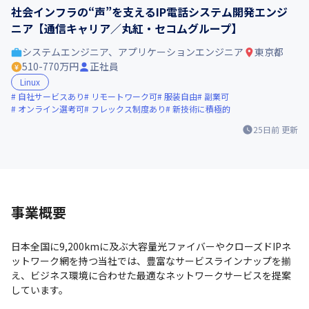
社会インフラの“声”を支えるIP電話システム開発エンジ
ニア【通信キャリア／丸紅・セコムグループ】
システムエンジニア、アプリケーションエンジニア
東京都
510-770万円
正社員
Linux
自社サービスあり
リモートワーク可
服装自由
副業可
オンライン選考可
フレックス制度あり
新技術に積極的
25日前
更新
事業概要
日本全国に9,200kmに及ぶ大容量光ファイバーやクローズドIPネ
ットワーク網を持つ当社では、豊富なサービスラインナップを揃
え、ビジネス環境に合わせた最適なネットワークサービスを提案
しています。