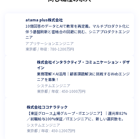
atama plus株式会社
10億回答のデータとAIで教育を再定義。マルチプロダクト化に
伴う基盤刷新と密結合の回避に挑む、シニアプロダクトエンジ
ニア
アプリケーションエンジニア
東京都
年収 :
780
-
1200
万円
株式会社インタラクティブ・コミュニケーション・デザ
イン
業務理解×AI活用｜顧客課題解決に挑戦するWebエンジ
ニアを募集！
システムエンジニア
東京都
年収 :
450
-
1000
万円
株式会社ココナラテック
【東証グロース上場グループ・ITエンジニア】｜還元率82%
／前職給与100%保証／ITエンジニアに、新しい選択肢を。
システムエンジニア
東京都
年収 :
450
-
1200
万円