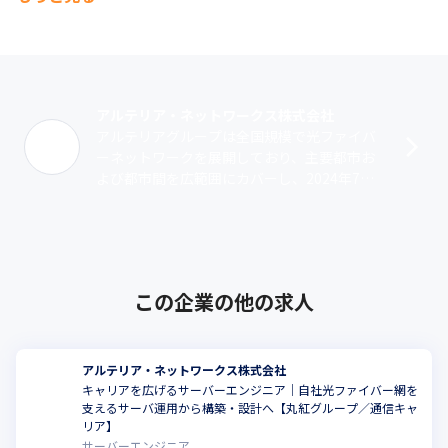
アルテリア・ネットワークス株式会社
アルテリアグループは全国規模で光ファイバ
ーネットワークを展開しており、主要都市お
よび都市間を広範囲にカバーし、2024年7月
時点でGDPカバー率は91％に達しています。
アクセスポイントや陸揚局を有する･･･
この企業の他の求人
アルテリア・ネットワークス株式会社
キャリアを広げるサーバーエンジニア｜自社光ファイバー網を
支えるサーバ運用から構築・設計へ【丸紅グループ／通信キャ
リア】
サーバーエンジニア