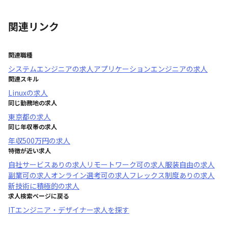
関連リンク
関連職種
システムエンジニア
の求人
アプリケーションエンジニア
の求人
関連スキル
Linux
の求人
同じ勤務地の求人
東京都
の求人
同じ年収帯の求人
年収
500万円
の求人
特徴が近い求人
自社サービスあり
の求人
リモートワーク可
の求人
服装自由
の求人
副業可
の求人
オンライン選考可
の求人
フレックス制度あり
の求人
新技術に積極的
の求人
求人検索ページに戻る
ITエンジニア・デザイナー求人を探す