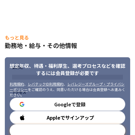
もっと見る
勤務地・給与・その他情報
想定年収、待遇・福利厚生、
選考プロセスなどを確認
勤務地
するには会員登録が必要です
利用規約
、
レバテックID利用規約
、
レバレジーズグループ・プライバシ
ーポリシー
をご確認のうえ、同意いただける場合は会員登録へお進みく
アクセス
ださい。
Googleで登録
Appleでサインアップ
勤務時間
メールアドレスで登録