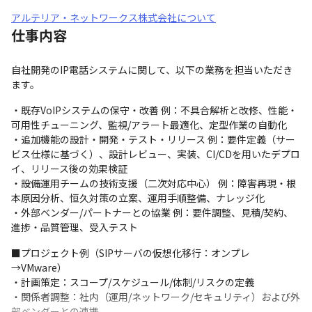
アルテリア・ネットワークス株式会社について
仕事内容
自社開発のIP電話システムに関して、以下の業務を担当いただき
ます。
・既存VoIPシステムの保守・改善 例：不具合解析と改修、性能・
可用性チューニング、監視/アラート最適化、定型作業の自動化

・追加機能の設計・開発・テスト・リリース 例：要件定義（サー
ビス仕様に基づく）、設計レビュー、実装、CI/CDを用いたデプロ
イ、リリース後の効果検証

・設備運用チームの技術支援（二次対応中心） 例：障害再現・根
本原因分析、恒久対策の立案、運用手順整備、ナレッジ化

・外部ベンダー/パートナーとの協業 例：要件調整、見積/契約、
進捗・品質管理、受入テスト
■プロジェクト例（SIPサーバの仮想化移行：オンプレ
→VMware）

・計画策定：スコープ/スケジュール/体制/リスクの定義

・関係者調整：社内（運用/ネットワーク/セキュリティ）および外
部ベンダーとの連携
