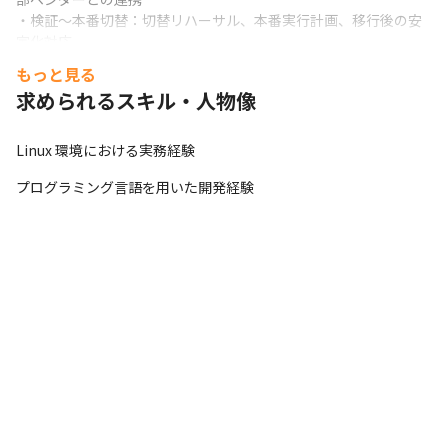
・検証～本番切替：切替リハーサル、本番実行計画、移行後の安
定化対応

・役割：ご経験に応じてPM/PL/PM補佐を想定
もっと見る
求められるスキル・人物像
Linux 環境における実務経験
プログラミング言語を用いた開発経験