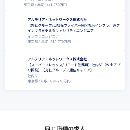
東京都
年収 :
441
-
750
万円
アルテリア・ネットワークス株式会社
【丸紅グループ/自社光ファイバー網×社会インフラ】通信
インフラを支えるファシリティエンジニア
インフラエンジニア
東京都
年収 :
510
-
770
万円
アルテリア・ネットワークス株式会社
【スーパーフレックス/リモート勤務可】社内SE（Webアプ
リ開発）【丸紅グループ／通信キャリア】
社内SE
東京都
年収 :
630
-
749
万円
同じ職種の求人