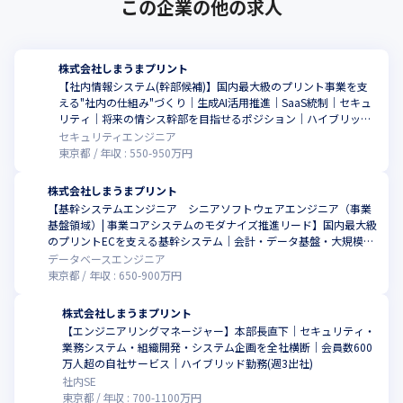
この企業の他の求人
株式会社しまうまプリント
【社内情報システム(幹部候補)】国内最大級のプリント事業を支
える"社内の仕組み"づくり｜生成AI活用推進｜SaaS統制｜セキュ
リティ｜将来の情シス幹部を目指せるポジション｜ハイブリッド
勤務
セキュリティエンジニア
東京都
年収 :
550
-
950
万円
株式会社しまうまプリント
【基幹システムエンジニア シニアソフトウェアエンジニア（事業
基盤領域）| 事業コアシステムのモダナイズ推進リード】国内最大級
こ
のプリントECを支える基幹システム｜会計・データ基盤・大規模デ
ータ管理｜ペタバイト級データ｜基幹SaaS接続｜部課長層と協働し
データベースエンジニア
て推進｜ハイブリッド勤務(週1出社)
東京都
年収 :
650
-
900
万円
株式会社しまうまプリント
【エンジニアリングマネージャー】本部長直下｜セキュリティ・
業務システム・組織開発・システム企画を全社横断｜会員数600
こ
万人超の自社サービス｜ハイブリッド勤務(週3出社)
社内SE
東京都
年収 :
700
-
1100
万円