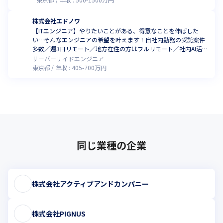
株式会社エドノワ
【ITエンジニア】やりたいことがある、得意なことを伸ばした
い…そんなエンジニアの希望を叶えます！自社内勤務の受託案件
多数／週3日リモート／地方在住の方はフルリモート／社内AI活用
推進中！
サーバーサイドエンジニア
東京都
年収 :
405
-
700
万円
同じ業種の企業
株式会社アクティブアンドカンパニー
株式会社PIGNUS