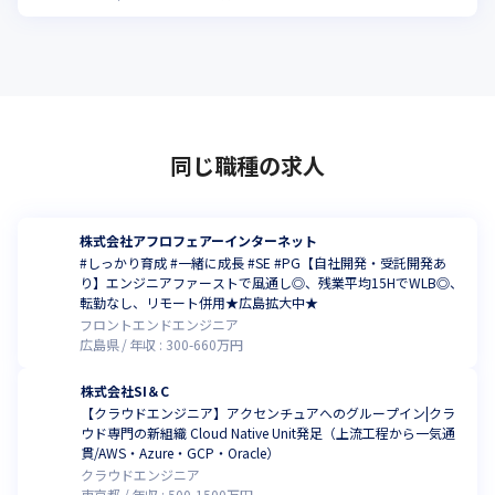
同じ職種の求人
株式会社アフロフェアーインターネット
#しっかり育成 #一緒に成長 #SE #PG【自社開発・受託開発あ
り】エンジニアファーストで風通し◎、残業平均15HでWLB◎、
転勤なし、リモート併用★広島拡大中★
フロントエンドエンジニア
広島県
年収 :
300
-
660
万円
株式会社SI＆C
【クラウドエンジニア】アクセンチュアへのグループイン|クラ
ウド専門の新組織 Cloud Native Unit発足（上流工程から一気通
貫/AWS・Azure・GCP・Oracle）
クラウドエンジニア
東京都
年収 :
500
-
1500
万円