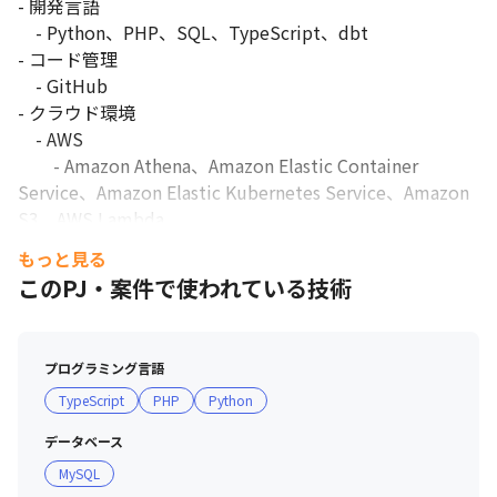
- 開発言語

    - Python、PHP、SQL、TypeScript、dbt

- コード管理

    - GitHub

- クラウド環境

    - AWS

        - Amazon Athena、Amazon Elastic Container 
Service、Amazon Elastic Kubernetes Service、Amazon 
S3、AWS Lambda

    - Google Cloud

もっと見る
        - BigQuery、Google Cloud Storage、Vertex AI

このPJ・案件で使われている技術
- プロビジョニング

    - Terraform、CloudFormation、AWS CDK

- DB

プログラミング言語
    - MySQL、PostgreSQL、SQL Server

TypeScript
PHP
Python
- オーケストレーションツール

    - Airbyte、Mage AI、TableauPrep

データベース
- データリネージ

MySQL
    - OpenMetaData
