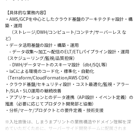
【具体的な業務内容】

・AWS/GCPを中心としたクラウド基盤のアーキテクチャ設計・構
築・運用

　（ストレージ/DWH/コンピュート/コンテナ/サーバーレス な
ど）

・データ活用基盤の設計・構築・運用

　- データ収集〜加工〜配信のELT/ETLパイプライン設計・運用
（スケジューリング/監視/品質担保）

　- DWH/データマートのスキーマ設計（dbt/SQL等）

・IaCによる環境のコード化・標準化・自動化
（Terraform/CloudFormation/AWS CDK）

・クラウド基盤/セキュリティ設計・コスト最適化/監視・アラー
ト/SLA・SLO運用の継続改善

・アプリケーションとのデータ連携（API設計・イベント定義）の
推進（必要に応じてプロダクト開発部と協働）

・分析/マーケ/プロダクトとの要件定義・技術支援
※入社直後は、しまうまプリントの業務構造やドメイン理解を深
めていただくために、サーバーサイド開発チームに配属されま
す。
