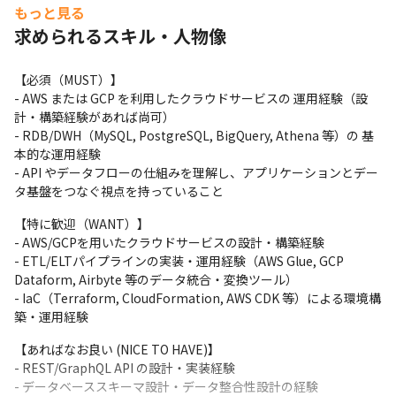
※変更範囲：当社が定める開発業務全般
もっと見る
求められるスキル・人物像
【お任せしたい業務領域】

- toC向けECシステム

- 管理会計(受注データを集計するETLの開発・運用)

【必須（MUST）】

- GoogleAnalytics4 (行動データ)

- AWS または GCP を利用したクラウドサービスの 運用経験（設
- SalesforceMarketingCloud (CRMデータ)

計・構築経験があれば尚可）

- ZenDesk (カスタマーサポートデータ)

- RDB/DWH（MySQL, PostgreSQL, BigQuery, Athena 等）の 基
- AppsFlyer (広告パフォーマンスデータ)

本的な運用経験

- etc…
- API やデータフローの仕組みを理解し、アプリケーションとデー
タ基盤をつなぐ視点を持っていること
【募集の背景】

サービス規模の拡大に伴い、しまうまプリント全体の成長を支え
【特に歓迎（WANT）】

るクラウド基盤/サーバサイド基盤の設計・開発・運用を担うエン
- AWS/GCPを用いたクラウドサービスの設計・構築経験

ジニアを募集します。

- ETL/ELTパイプラインの実装・運用経験（AWS Glue, GCP 
直近ではデータ基盤領域（データ収集・分析・配信）の開発ニー
Dataform, Airbyte 等のデータ統合・変換ツール）

ズが高まっており、これを中心に取り組みつつ、将来的にはクラウ
- IaC（Terraform, CloudFormation, AWS CDK 等）による環境構
ド全般の基盤開発をリードいただきます。

築・運用経験
プロダクトとデータ基盤は密接に連動するため、アプリケーショ
【あればなお良い (NICE TO HAVE)】

ンのデータ構造・イベント設計・APIへの理解も重視します。
- REST/GraphQL API の設計・実装経験

- データベーススキーマ設計・データ整合性設計の経験
