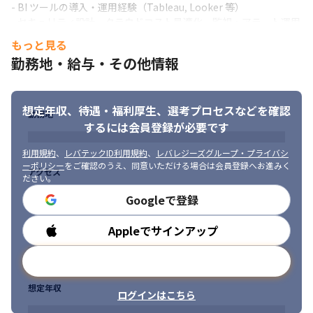
- BI ツールの導入・運用経験（Tableau, Looker 等）

- セキュリティ設計、クラウドコスト最適化、監視・アラート運用
の経験

もっと見る
- サーバーサイド開発経験（補助的に API やイベント定義を理解で
勤務地・給与・その他情報
きるレベル）
【求める人物像】

・チーム内外を含めてコミュニケーションを円滑に行い、分け隔
想定年収、待遇・福利厚生、
選考プロセスなどを確認
勤務地
てなく交流かつ協働推進できる方

するには会員登録が必要です
・柔軟性を持ち、自ら考えて行動ができる方

・新しい技術を学ぶ意欲がある方
利用規約
、
レバテックID利用規約
、
レバレジーズグループ・プライバシ
ーポリシー
をご確認のうえ、同意いただける場合は会員登録へお進みく
アクセス
ださい。
Googleで登録
Appleでサインアップ
勤務時間
メールアドレスで登録
想定年収
ログインはこちら