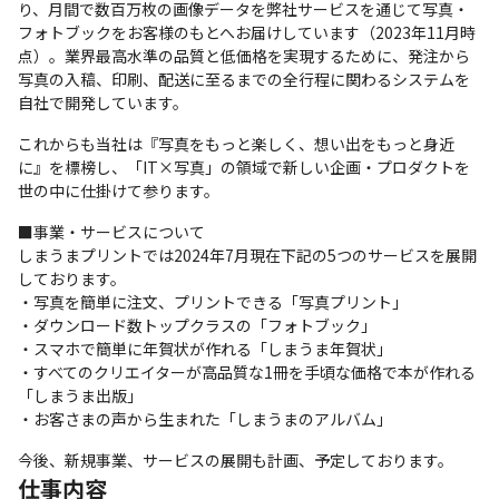
り、月間で数百万枚の画像データを弊社サービスを通じて写真・
フォトブックをお客様のもとへお届けしています（2023年11月時
点）。業界最高水準の品質と低価格を実現するために、発注から
写真の入稿、印刷、配送に至るまでの全行程に関わるシステムを
自社で開発しています。
これからも当社は『写真をもっと楽しく、想い出をもっと身近
に』を標榜し、「IT×写真」の領域で新しい企画・プロダクトを
世の中に仕掛けて参ります。
■事業・サービスについて

しまうまプリントでは2024年7月現在下記の5つのサービスを展開
しております。

・写真を簡単に注文、プリントできる「写真プリント」

・ダウンロード数トップクラスの「フォトブック」

・スマホで簡単に年賀状が作れる「しまうま年賀状」

・すべてのクリエイターが高品質な1冊を手頃な価格で本が作れる
「しまうま出版」

・お客さまの声から生まれた「しまうまのアルバム」
今後、新規事業、サービスの展開も計画、予定しております。
仕事内容