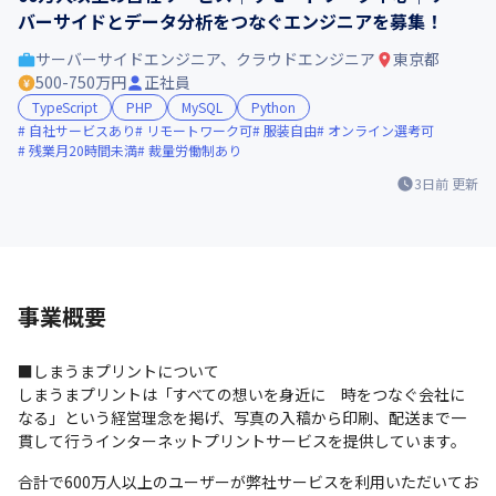
バーサイドとデータ分析をつなぐエンジニアを募集！
サーバーサイドエンジニア、クラウドエンジニア
東京都
500-750万円
正社員
TypeScript
PHP
MySQL
Python
自社サービスあり
リモートワーク可
服装自由
オンライン選考可
残業月20時間未満
裁量労働制あり
3日前
更新
事業概要
■しまうまプリントについて

しまうまプリントは「すべての想いを身近に　時をつなぐ会社に
なる」という経営理念を掲げ、写真の入稿から印刷、配送まで一
貫して行うインターネットプリントサービスを提供しています。
合計で600万人以上のユーザーが弊社サービスを利用いただいてお