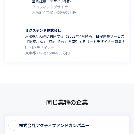
企画提案・デザイン制作
グラフィックデザイナー
大阪府
年収 :
400
-
600
万円
ミクステンド株式会社
月400万人超が利用する（2023年4月時点）日程調整サービス
『調整さん』『TimeRex』を牽引するリードデザイナー募集！
UI・UXデザイナー
東京都
年収 :
500
-
850
万円
同じ業種の企業
株式会社アクティブアンドカンパニー