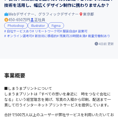
技術を活用し、幅広くデザイン制作に携わりませんか？
Webデザイナー、グラフィックデザイナー
東京都
450-650万円
正社員
Photoshop
Illustrator
Figma
自社サービスあり
リモートワーク可
服装自由
副業可
オンライン選考可
新技術に積極的
残業月20時間未満
裁量労働制あり
4日前
更新
事業概要
■しまうまプリントについて

しまうまプリントは「すべての想いを身近に　時をつなぐ会社に
なる」という経営理念を掲げ、写真の入稿から印刷、配送まで一
貫して行うインターネットプリントサービスを提供しています。
合計で500万人以上のユーザーが弊社サービスを利用いただいてお