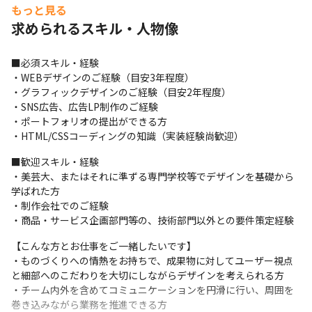
もっと見る
新しいことにもチャレンジしていきたい、そんな意欲をお持ちの
方からのご応募を、お待ちしております！
求められるスキル・人物像
■必須スキル・経験

・WEBデザインのご経験（目安3年程度）

・グラフィックデザインのご経験（目安2年程度）

・SNS広告、広告LP制作のご経験

・ポートフォリオの提出ができる方

・HTML/CSSコーディングの知識（実装経験尚歓迎）
■歓迎スキル・経験

・美芸大、またはそれに準ずる専門学校等でデザインを基礎から
学ばれた方

・制作会社でのご経験

・商品・サービス企画部門等の、技術部門以外との要件策定経験
【こんな方とお仕事をご一緒したいです】

・ものづくりへの情熱をお持ちで、成果物に対してユーザー視点
と細部へのこだわりを大切にしながらデザインを考えられる方

・チーム内外を含めてコミュニケーションを円滑に行い、周囲を
巻き込みながら業務を推進できる方
