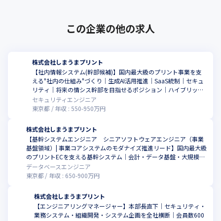
この企業の他の求人
株式会社しまうまプリント
【社内情報システム(幹部候補)】国内最大級のプリント事業を支
える"社内の仕組み"づくり｜生成AI活用推進｜SaaS統制｜セキュ
リティ｜将来の情シス幹部を目指せるポジション｜ハイブリッド
勤務
セキュリティエンジニア
東京都
年収 :
550
-
950
万円
株式会社しまうまプリント
【基幹システムエンジニア シニアソフトウェアエンジニア（事業
基盤領域）| 事業コアシステムのモダナイズ推進リード】国内最大級
こ
のプリントECを支える基幹システム｜会計・データ基盤・大規模デ
ータ管理｜ペタバイト級データ｜基幹SaaS接続｜部課長層と協働し
データベースエンジニア
て推進｜ハイブリッド勤務(週1出社)
東京都
年収 :
650
-
900
万円
株式会社しまうまプリント
【エンジニアリングマネージャー】本部長直下｜セキュリティ・
業務システム・組織開発・システム企画を全社横断｜会員数600
こ