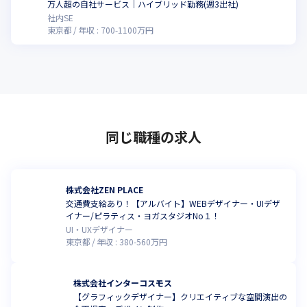
万人超の自社サービス｜ハイブリッド勤務(週3出社)
社内SE
東京都
年収 :
700
-
1100
万円
同じ職種の求人
株式会社ZEN PLACE
交通費支給あり！【アルバイト】WEBデザイナー・UIデザ
イナー/ピラティス・ヨガスタジオNo１！
UI・UXデザイナー
東京都
年収 :
380
-
560
万円
株式会社インターコスモス
【グラフィックデザイナー】クリエイティブな空間演出の