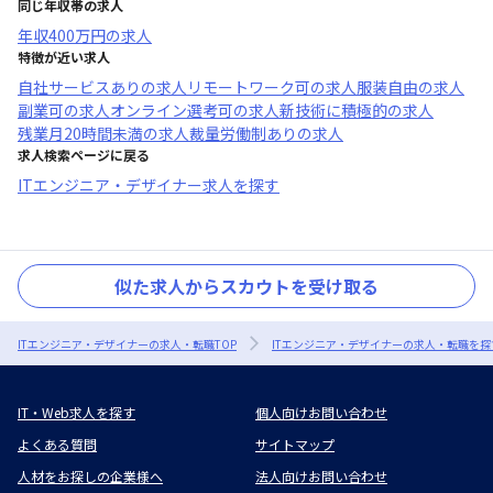
同じ年収帯の求人
年収
400万円
の求人
特徴が近い求人
自社サービスあり
の求人
リモートワーク可
の求人
服装自由
の求人
副業可
の求人
オンライン選考可
の求人
新技術に積極的
の求人
残業月20時間未満
の求人
裁量労働制あり
の求人
求人検索ページに戻る
ITエンジニア・デザイナー求人を探す
似た求人からスカウトを受け取る
ITエンジニア・デザイナーの求人・転職TOP
ITエンジニア・デザイナーの求人・転職を探
IT・Web求人を探す
個人向けお問い合わせ
よくある質問
サイトマップ
人材をお探しの企業様へ
法人向けお問い合わせ