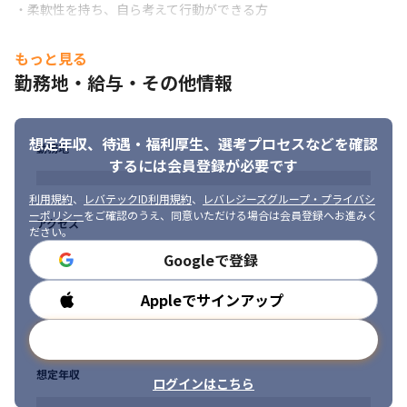
・柔軟性を持ち、自ら考えて行動ができる方
もっと見る
勤務地・給与・その他情報
想定年収、待遇・福利厚生、
選考プロセスなどを確認
勤務地
するには会員登録が必要です
利用規約
、
レバテックID利用規約
、
レバレジーズグループ・プライバシ
ーポリシー
をご確認のうえ、同意いただける場合は会員登録へお進みく
アクセス
ださい。
Googleで登録
Appleでサインアップ
勤務時間
メールアドレスで登録
想定年収
ログインはこちら