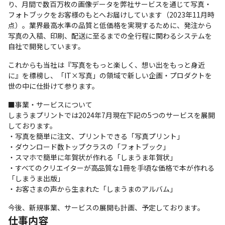
り、月間で数百万枚の画像データを弊社サービスを通じて写真・
フォトブックをお客様のもとへお届けしています（2023年11月時
点）。業界最高水準の品質と低価格を実現するために、発注から
写真の入稿、印刷、配送に至るまでの全行程に関わるシステムを
自社で開発しています。
これからも当社は『写真をもっと楽しく、想い出をもっと身近
に』を標榜し、「IT×写真」の領域で新しい企画・プロダクトを
世の中に仕掛けて参ります。
■事業・サービスについて

しまうまプリントでは2024年7月現在下記の5つのサービスを展開
しております。

・写真を簡単に注文、プリントできる「写真プリント」

・ダウンロード数トップクラスの「フォトブック」

・スマホで簡単に年賀状が作れる「しまうま年賀状」

・すべてのクリエイターが高品質な1冊を手頃な価格で本が作れる
「しまうま出版」

・お客さまの声から生まれた「しまうまのアルバム」
今後、新規事業、サービスの展開も計画、予定しております。
仕事内容