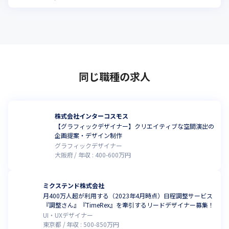
同じ職種の求人
株式会社インターコスモス
【グラフィックデザイナー】クリエイティブな空間演出の
企画提案・デザイン制作
グラフィックデザイナー
大阪府
年収 :
400
-
600
万円
ミクステンド株式会社
月400万人超が利用する（2023年4月時点）日程調整サービス
『調整さん』『TimeRex』を牽引するリードデザイナー募集！
UI・UXデザイナー
東京都
年収 :
500
-
850
万円