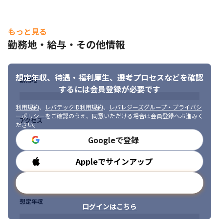
もっと見る
勤務地・給与・その他情報
想定年収、待遇・福利厚生、
選考プロセスなどを確認
勤務地
するには会員登録が必要です
利用規約
、
レバテックID利用規約
、
レバレジーズグループ・プライバシ
ーポリシー
をご確認のうえ、同意いただける場合は会員登録へお進みく
アクセス
ださい。
Googleで登録
Appleでサインアップ
勤務時間
メールアドレスで登録
想定年収
ログインはこちら