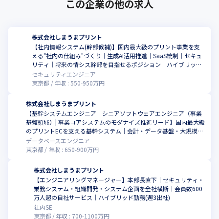
この企業の他の求人
株式会社しまうまプリント
【社内情報システム(幹部候補)】国内最大級のプリント事業を支
える"社内の仕組み"づくり｜生成AI活用推進｜SaaS統制｜セキュ
リティ｜将来の情シス幹部を目指せるポジション｜ハイブリッド
勤務
セキュリティエンジニア
東京都
年収 :
550
-
950
万円
株式会社しまうまプリント
【基幹システムエンジニア シニアソフトウェアエンジニア（事業
基盤領域）| 事業コアシステムのモダナイズ推進リード】国内最大級
こ
のプリントECを支える基幹システム｜会計・データ基盤・大規模デ
ータ管理｜ペタバイト級データ｜基幹SaaS接続｜部課長層と協働し
データベースエンジニア
て推進｜ハイブリッド勤務(週1出社)
東京都
年収 :
650
-
900
万円
株式会社しまうまプリント
【エンジニアリングマネージャー】本部長直下｜セキュリティ・
業務システム・組織開発・システム企画を全社横断｜会員数600
こ
万人超の自社サービス｜ハイブリッド勤務(週3出社)
社内SE
東京都
年収 :
700
-
1100
万円