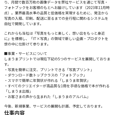
り、月間で数百万枚の画像データを弊社サービスを通じて写真・
フォトブックをお客様のもとへお届けしています（2023年11月時
点）。業界最高水準の品質と低価格を実現するために、発注から
写真の入稿、印刷、配送に至るまでの全行程に関わるシステムを
自社で開発しています。
これからも当社は『写真をもっと楽しく、想い出をもっと身近
に』を標榜し、「IT×写真」の領域で新しい企画・プロダクトを
世の中に仕掛けて参ります。
■事業・サービスについて

しまうまプリントでは現在下記の5つのサービスを展開しておりま
す。

・写真を簡単に注文、プリントできる「写真プリント」

・ダウンロード数トップクラスの「フォトブック」

・スマホで簡単に年賀状が作れる「しまうま年賀状」

・すべてのクリエイターが高品質な1冊を手頃な価格で本が作れる
「しまうま出版」

・お客さまの声から生まれた「しまうまのアルバム」
今後、新規事業、サービスの展開も計画、予定しております。
仕事内容