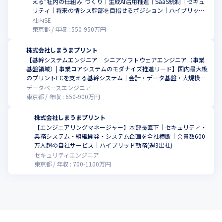
える"社内の仕組み"づくり｜生成AI活用推進｜SaaS統制｜セキュ
リティ｜将来の情シス幹部を目指せるポジション｜ハイブリッド
勤務
社内SE
東京都
年収 :
550
-
950
万円
株式会社しまうまプリント
【基幹システムエンジニア シニアソフトウェアエンジニア（事業
基盤領域）| 事業コアシステムのモダナイズ推進リード】国内最大級
こ
のプリントECを支える基幹システム｜会計・データ基盤・大規模デ
ータ管理｜ペタバイト級データ｜基幹SaaS接続｜部課長層と協働し
データベースエンジニア
て推進｜ハイブリッド勤務(週1出社)
東京都
年収 :
650
-
900
万円
株式会社しまうまプリント
【エンジニアリングマネージャー】本部長直下｜セキュリティ・
業務システム・組織開発・システム企画を全社横断｜会員数600
こ
万人超の自社サービス｜ハイブリッド勤務(週3出社)
セキュリティエンジニア
東京都
年収 :
700
-
1100
万円