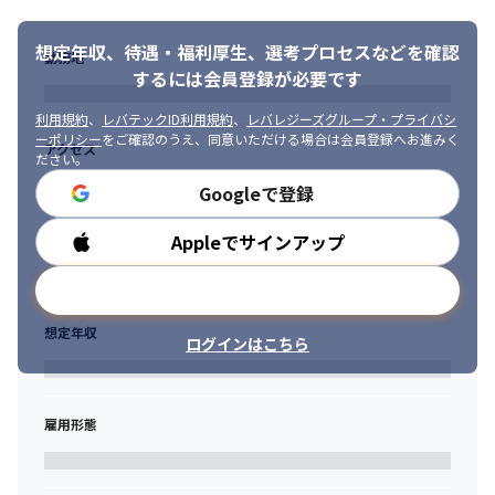
想定年収、待遇・福利厚生、
選考プロセスなどを確認
勤務地
するには会員登録が必要です
利用規約
、
レバテックID利用規約
、
レバレジーズグループ・プライバシ
ーポリシー
をご確認のうえ、同意いただける場合は会員登録へお進みく
アクセス
ださい。
Googleで登録
Appleでサインアップ
勤務時間
メールアドレスで登録
想定年収
ログインはこちら
雇用形態