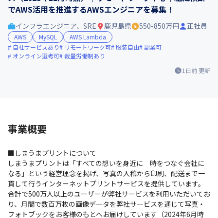
でAWS活用を推進するAWSエンジニアを募集！
インフラエンジニア、SRE
鹿児島県
550-850万円
正社員
AWS
MySQL
AWS Lambda
自社サービスあり
リモートワーク可
服装自由
副業可
オンライン選考可
裁量労働制あり
1日前
更新
事業概要
■しまうまプリントについて

しまうまプリントは「すべての想いを身近に　時をつなぐ会社に
なる」という経営理念を掲げ、写真の入稿から印刷、配送まで一
貫して行うインターネットプリントサービスを提供しています。

合計で500万人以上のユーザーが弊社サービスを利用いただいてお
り、月間で数百万枚の画像データを弊社サービスを通じて写真・
フォトブックをお客様のもとへお届けしています（2024年6月時