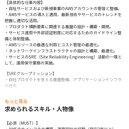
【具体的な仕事内容】

・自社サービスおよび新規事業のAWSアカウントの管理と整備。

・AWSサービスの導入と適用、最新技術やサービスのトレンドを
把握し適切な活用。

・プロダクト横断要素に関連する基盤の設計・構築・開発。

・サービス運用や外部認証制度に対応するためのガイドライン整
備と体制整備。

・AWSリソースの最適な利用とコスト管理の最適化。

・ネットワークインフラストラクチャの設計と構築、最適化。

・サービスのSRE（Site Reliability Engineering）活動の一環と
して、運用保守業務の実施。
【SREグループミッション】

・自社プロダクトを支える基盤整備、アプリケーションインフラ
の提供
①システムの信頼性の確保

もっと見る
　SLA策定の支援、パフォーマンスモニタリング

求められるスキル・人物像
②自動化の推進

　リリースプロセス、デプロイ、インフラ構築等の自動化

③効率化の推進

【必須（MUST）】

　システムのスケーリング対応、パフォーマンス効率化、付随す