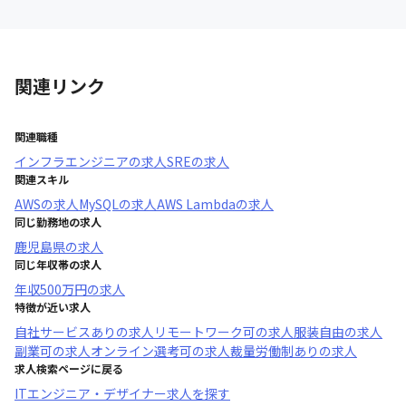
関連リンク
関連職種
インフラエンジニア
の求人
SRE
の求人
関連スキル
AWS
の求人
MySQL
の求人
AWS Lambda
の求人
同じ勤務地の求人
鹿児島県
の求人
同じ年収帯の求人
年収
500万円
の求人
特徴が近い求人
自社サービスあり
の求人
リモートワーク可
の求人
服装自由
の求人
副業可
の求人
オンライン選考可
の求人
裁量労働制あり
の求人
求人検索ページに戻る
ITエンジニア・デザイナー求人を探す