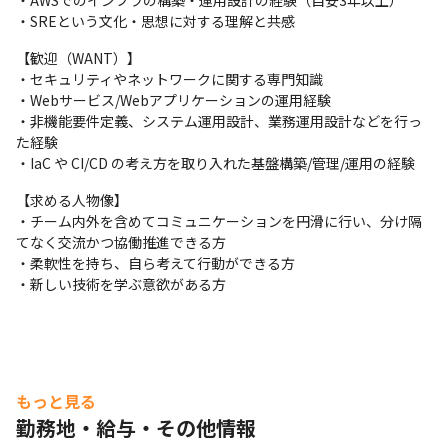
・AWSでのインフラの構築・運用設計の経験（目安3年以上）

るコスト管理

・SREという文化・思想に対する理解と共感
④教育とナレッジシェアリング

　SRE技術の他部門展開
【歓迎（WANT）】

・セキュリティやネットワークに関する専門知識

【業務環境】

・Webサービス/Webアプリケーションの運用経験

インフラ：AWS、オンプレミス(一部)

・非機能要件定義、システム運用設計、業務運用設計などを行っ
AWSインフラ：ECS、EC2、ALB、NLB、RDS、CloudFront、
た経験

ElastiCache、EFS、S3、Lambda

・IaC や CI/CD の考え方を取り入れた基盤構築/管理/運用の経験
Kinesis、Athena、IAMなど

データベース：MariaDB、MySQL、PostgreSQL、

【求める人物像】

ミドルウェア：Apache、nginx、php-fpmなど

・チーム内外を含めてコミュニケーションを円滑に行い、分け隔
プロビジョニング：CloudFormation、Ansible、Packer

てなく交流かつ協働推進できる方

コード管理：GitHub

・柔軟性を持ち、自ら考えて行動ができる方

デプロイ：GitHub Actions、CodeDeploy、CodePipeline

・新しい技術を学ぶ意欲がある方
監視：NewRelic、CloudWatch

各種ツール：Slack、Linear、Zoom、VoicePing、Notion
もっと見る
勤務地・給与・その他情報