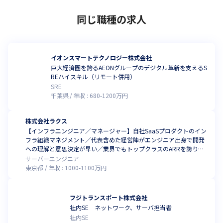
同じ職種の求人
イオンスマートテクノロジー株式会社
巨大経済圏を誇るAEONグループのデジタル革新を支えるS
REハイスキル（リモート併用）
SRE
千葉県
年収 :
680
-
1200
万円
株式会社ラクス
【インフラエンジニア／マネージャー】自社SaaSプロダクトのイン
フラ組織マネジメント／代表含めた経営陣がエンジニア出身で開発
への理解と意思決定が早い／業界でもトップクラスのARRを誇り、
安定と成長の両立が叶えられる環境／チームメンバーのアレンジと
サーバーエンジニア
適材適所の最適解を見い出し、組織強化がミッションです！
東京都
年収 :
1000
-
1100
万円
フジトランスポート株式会社
社内SE ネットワーク、サーバ担当者
社内SE