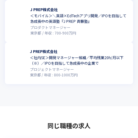
J PREP株式会社
＜モバイル＞＼英語×EdTechアプリ開発／IPOを目指して
こ
急成長中の英語塾『J PREP 斉藤塾』
プロダクトマネージャー
東京都
年収 :
700
-
900
万円
J PREP株式会社
＜社内SE＞開発マネージャー候補／平均残業20h/月以下
こ
（※）／IPOを目指して急成長中の企業で
プロジェクトマネージャー
東京都
年収 :
800
-
1000
万円
同じ職種の求人