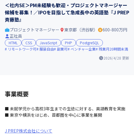
＜社内SE＞PM未経験も歓迎・プロジェクトマネージャー
候補を募集！／IPOを目指して急成長中の英語塾『J PREP
斉藤塾』
プロジェクトマネージャー
東京都（渋谷駅）
600-800万円
正社員
HTML
CSS
JavaScript
PHP
PostgreSQL
リモートワーク可
服装自由
副業可
ベンチャー企業
残業月20時間未満
2026/4/28
更新
事業概要
■ 未就学児から高校3年生までの生徒に対する、英語教育を実施

■ 東京や横浜をはじめ、首都圏を中心に事業を展開
J PREP株式会社について