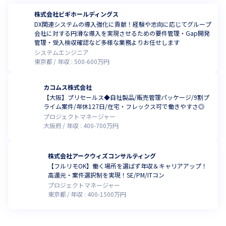
株式会社ビギホールディングス
DX関連システムの導入強化に貢献！経験や志向に応じてグループ
会社に対する円滑な導入を実現させるための要件管理・Gap開発
管理・受入検収確認など多様な業務よりお任せします
システムエンジニア
東京都
年収 :
500
-
600
万円
カコムス株式会社
【大阪】プリセールス◆自社製品/販売管理パッケージ/9割プ
ライム案件/年休127日/在宅・フレックス可で働きやすさ◎
プロジェクトマネージャー
大阪府
年収 :
400
-
700
万円
株式会社アークウィズコンサルティング
【フルリモOK】働く場所を選ばず年収＆キャリアアップ！
高還元・案件選択制を実現！SE/PM/ITコン
プロジェクトマネージャー
東京都
年収 :
400
-
1500
万円