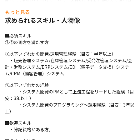
開発して終わりではなく、リリース後の運用まで見据えた進行管
理を期待しています。
もっと見る
■主な業務内容

求められるスキル・人物像
・販売管理システムの開発、運用管理

・CRM（顧客管理）システムの開発、運用管理

■必須スキル

・その他社内業務システム／学習支援システムの開発・運用管理

①②の両方を満たす方
・要件定義・設計・テスト・リリースのプロジェクト推進

・外部ベンダーの進行管理・品質管理
①以下いずれかの開発/運用管理経験（目安：半年以上）

　・販売管理システム/在庫管理システム/受発注管理システム/会
■開発事例

計・財務システム/ERPシステム/EDI（電子データ交換）システ
・授業の理解度クイズの自動採点システム

ム/CRM（顧客管理）システム
・英作文添削アプリ

・単語学習アプリ

②以下いずれかの経験

・各種業務管理システム（授業管理、生徒管理、販売管理、テス
　　　・システム開発のPMとして上流工程をリードした経験（目
ト問題管理）
安：3年以上）

　　　・システム開発のプログラミング〜運用経験（目安：3年以
【やりがい・魅力】

上）
・ユーザーとの距離が近く、感謝の声をダイレクトに受け取るこ
とができる

■歓迎スキル

・IPO準備に伴う新規プロジェクトも多く、自ら手がけたプロジェ
　・簿記資格がある方。
クトが会社の成長に直結する実感を得られる

・生徒の学習体験や社員の働きやすさを支え、社会貢献性の高い