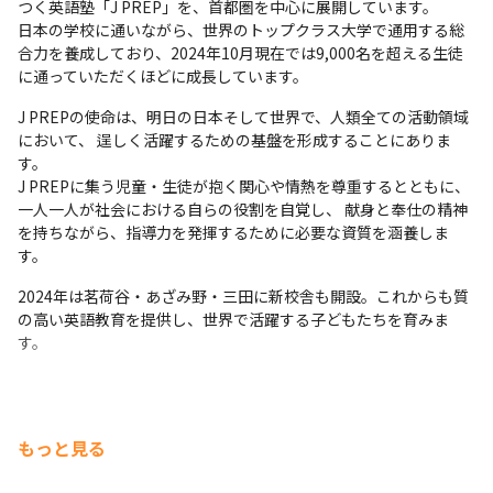
つく英語塾「J PREP」を、首都圏を中心に展開しています。

⽇本の学校に通いながら、世界のトップクラス⼤学で通⽤する総
合⼒を養成しており、2024年10月現在では9,000名を超える生徒
に通っていただくほどに成長しています。
J PREPの使命は、明日の日本そして世界で、人類全ての活動領域
において、 逞しく活躍するための基盤を形成することにありま
す。

J PREPに集う児童・生徒が抱く関心や情熱を尊重するとともに、
一人一人が社会における自らの役割を自覚し、 献身と奉仕の精神
を持ちながら、指導力を発揮するために必要な資質を涵養しま
す。
2024年は茗荷谷・あざみ野・三田に新校舎も開設。これからも質
の高い英語教育を提供し、世界で活躍する子どもたちを育みま
す。
もっと見る