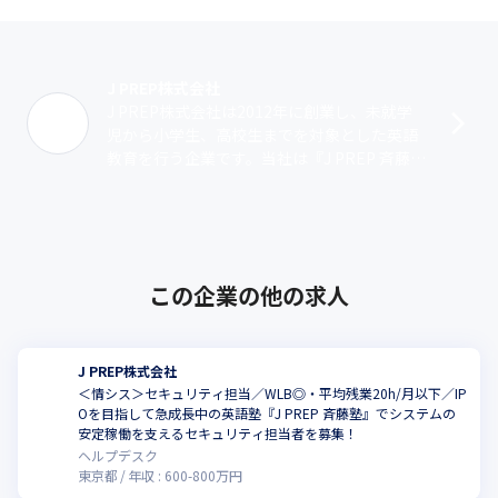
J PREP株式会社
J PREP株式会社は2012年に創業し、未就学
児から小学生、高校生までを対象とした英語
教育を行う企業です。当社は『J PREP 斉藤
塾』を展開し、生徒の年齢に適合した学び方
で英語を習得できるカリキュ･･･
この企業の他の求人
J PREP株式会社
＜情シス＞セキュリティ担当／WLB◎・平均残業20h/月以下／IP
Oを目指して急成長中の英語塾『J PREP 斉藤塾』でシステムの
こ
安定稼働を支えるセキュリティ担当者を募集！
ヘルプデスク
東京都
年収 :
600
-
800
万円