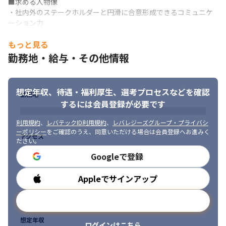
■求める人物像

教育業界に貢献できる

・社内外のステークホルダーと円滑に合意形成できるコミュニケ
・英語スキルを活かしたい方やこれから身につけたい方に最適な
ーション力

環境
・全体最適の視点から周囲を巻き込み、チームで一丸となってや
もっと見る
りきる業務遂行力

【チーム体制】

・自己成長や学びへの高い意欲

勤務地・給与・その他情報
■配属先： 先端教育技術開発部

・変化の激しい環境でも柔軟に適応し、主体的にゴール達成に向
（部署構成：管理職2名、メンバー３名）
けて取り組める方
■ チームの雰囲気：

想定年収、待遇・福利厚生、
選考プロセスなどを確認
勤務地
・30〜50代までの多様なメンバーで構成されています 。

するには会員登録が必要です
・情報システム部は日本語話者のみで構成されていますが、社内
には英語母語スタッフも多く、英語に関心のある方には最適な環
利用規約
、
レバテックID利用規約
、
レバレジーズグループ・プライバシ
境です。

ーポリシー
をご確認のうえ、同意いただける場合は会員登録へお進みく
アクセス
ださい。
・不明点が生じた場合には、相互にサポートするカルチャーが根
付いています。
Googleで登録
Appleでサインアップ
勤務時間
メールアドレスで登録
想定年収
ログインはこちら