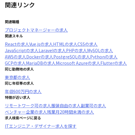
関連リンク
関連職種
プロジェクトマネージャー
の求人
関連スキル
React
の求人
Vue.js
の求人
HTML
の求人
CSS
の求人
JavaScript
の求人
Laravel
の求人
PHP
の求人
MySQL
の求人
AWS
の求人
Docker
の求人
PostgreSQL
の求人
Python
の求人
GCP
の求人
MariaDB
の求人
Microsoft Azure
の求人
Flutter
の求人
同じ勤務地の求人
東京都
の求人
同じ年収帯の求人
年収
600万円
の求人
特徴が近い求人
リモートワーク可
の求人
服装自由
の求人
副業可
の求人
ベンチャー企業
の求人
残業月20時間未満
の求人
求人検索ページに戻る
ITエンジニア・デザイナー求人を探す