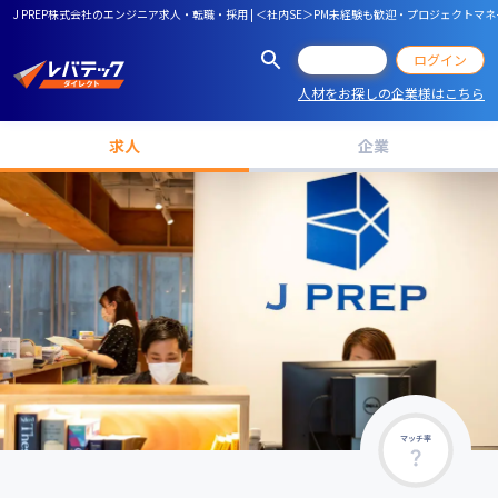
J PREP株式会社のエンジニア求人・転職・採用 | ＜社内SE＞PM未経験も歓迎・プロジェクトマネ
会員登録
ログイン
人材をお探しの企業様はこちら
求人
企業
マッチ率