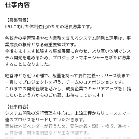
仕事内容
【募集背景】

IPOに向けた体制強化のための増員募集です。
各校舎の学習現場や社内業務を支えるシステム開発と運用は、事
業成長の根幹となる最重要領域です。

今後もますます拡張する事業展開に合わせ、より厚い体制でシス
テム開発を進めるため、プロジェクトマネージャーを新たに募集
することになりました。
経営陣とも近い距離で、裁量を持って要件定義〜リリース後まで
一貫してプロジェクトを担う、チームのコアポジションです。

これまでの開発経験を活かし、成長企業でキャリアアップを目指
したいという方からのご応募、お待ちしています！
【仕事内容】

システム開発の進行管理を中心に、上流工程からリリースまで一
連のプロセスをリードしていただきます。

実装は外部ベンダーが行うため、要件定義・設計・検収、進捗・
品質管理、関係者調整などが主な役割です。
