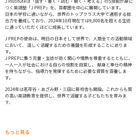
J Instituteは「話す・書く・読む・聴く・考える」の5技能が身に
つく英語塾「J PREP」を、首都圏を中心に展開しています。

⽇本の学校に通いながら、世界のトップクラス⼤学で通⽤する総
合⼒を養成しており、2024年10月現在では9,000名を超える生徒
に通っていただくほどに成長しています。
J PREPの使命は、明日の日本そして世界で、人類全ての活動領域
において、 逞しく活躍するための基盤を形成することにありま
す。

J PREPに集う児童・生徒が抱く関心や情熱を尊重するとともに、
一人一人が社会における自らの役割を自覚し、 献身と奉仕の精神
を持ちながら、指導力を発揮するために必要な資質を涵養しま
す。
2024年は茗荷谷・あざみ野・三田に新校舎も開設。これからも質
の高い英語教育を提供し、世界で活躍する子どもたちを育みま
す。
もっと見る