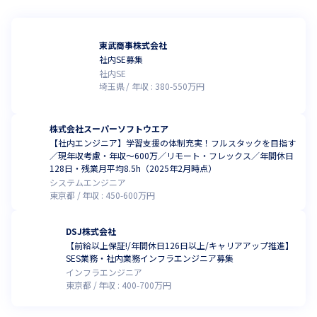
東武商事株式会社
社内SE募集
社内SE
埼玉県
年収 :
380
-
550
万円
株式会社スーパーソフトウエア
【社内エンジニア】学習支援の体制充実！フルスタックを目指す
／現年収考慮・年収～600万／リモート・フレックス／年間休日
128日・残業月平均8.5h（2025年2月時点）
システムエンジニア
東京都
年収 :
450
-
600
万円
DSJ株式会社
【前給以上保証!/年間休日126日以上/キャリアアップ推進】
SES業務・社内業務インフラエンジニア募集
インフラエンジニア
東京都
年収 :
400
-
700
万円