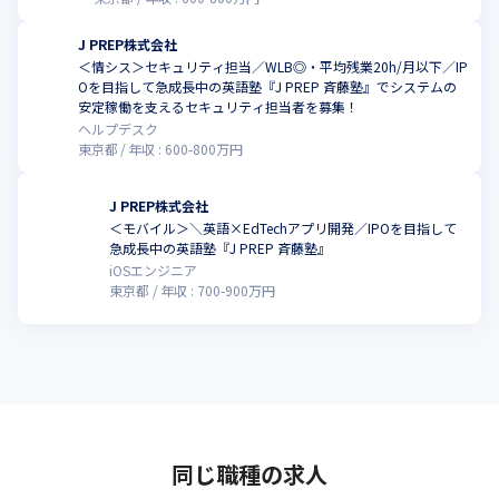
J PREP株式会社
＜情シス＞セキュリティ担当／WLB◎・平均残業20h/月以下／IP
Oを目指して急成長中の英語塾『J PREP 斉藤塾』でシステムの
こ
安定稼働を支えるセキュリティ担当者を募集！
ヘルプデスク
東京都
年収 :
600
-
800
万円
J PREP株式会社
＜モバイル＞＼英語×EdTechアプリ開発／IPOを目指して
こ
急成長中の英語塾『J PREP 斉藤塾』
iOSエンジニア
東京都
年収 :
700
-
900
万円
同じ職種の求人