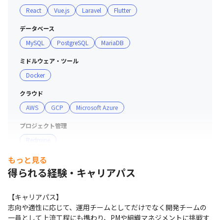
React
Vue.js
Laravel
Flutter
データベース
MySQL
PostgreSQL
MariaDB
ミドルウェア・ツール
Docker
クラウド
AWS
GCP
Microsoft Azure
プロジェクト管理
Redmine
もっと見る
その他
得られる経験・キャリアパス
PhpStorm
【キャリアパス】

志向や適性に応じて、運用チームとしてだけでなく開発チームの
一員として上流工程にも携わり、PMや組織マネジメントに挑戦す