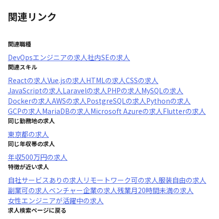
関連リンク
関連職種
DevOpsエンジニア
の求人
社内SE
の求人
関連スキル
React
の求人
Vue.js
の求人
HTML
の求人
CSS
の求人
JavaScript
の求人
Laravel
の求人
PHP
の求人
MySQL
の求人
Docker
の求人
AWS
の求人
PostgreSQL
の求人
Python
の求人
GCP
の求人
MariaDB
の求人
Microsoft Azure
の求人
Flutter
の求人
同じ勤務地の求人
東京都
の求人
同じ年収帯の求人
年収
500万円
の求人
特徴が近い求人
自社サービスあり
の求人
リモートワーク可
の求人
服装自由
の求人
副業可
の求人
ベンチャー企業
の求人
残業月20時間未満
の求人
女性エンジニアが活躍中
の求人
求人検索ページに戻る