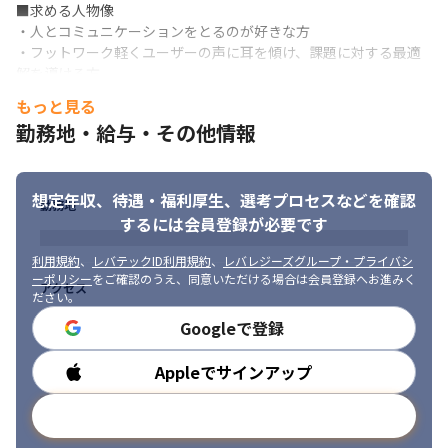
■求める人物像

・メンバーそれぞれの特性やスキルを尊重した、成長企業ならで
・人とコミュニケーションをとるのが好きな方

はのキャリアパスの柔軟性

・フットワーク軽くユーザーの声に耳を傾け、課題に対する最適
・ユーザーとの距離が近く、感謝の声をダイレクトに受け取るこ
解を導ける方

とができ、大きなやりがいを感じられる

・自ら率先して業務に取り組める当事者意識

・未来への投資に関する教育という社会貢献性が高い事業に貢献
もっと見る
・業務範囲を定めず、役割を広げて成長していきたいという強い
できる

勤務地・給与・その他情報
意欲
・社員教育への積極投資も行なっているため、幅広く豊富な研修
制度が利用できる
想定年収、待遇・福利厚生、
選考プロセスなどを確認
勤務地
するには会員登録が必要です
利用規約
、
レバテックID利用規約
、
レバレジーズグループ・プライバシ
ーポリシー
をご確認のうえ、同意いただける場合は会員登録へお進みく
アクセス
ださい。
Googleで登録
Appleでサインアップ
勤務時間
メールアドレスで登録