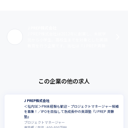
J PREP株式会社
J PREP株式会社は2012年に創業し、未就学
児から小学生、高校生までを対象とした英語
教育を行う企業です。当社は『J PREP 斉藤
塾』を展開し、生徒の年齢に適合した学び方
で英語を習得できるカリキュ･･･
この企業の他の求人
J PREP株式会社
＜社内SE＞PM未経験も歓迎・プロジェクトマネージャー候補
を募集！／IPOを目指して急成長中の英語塾『J PREP 斉藤
塾』
プロジェクトマネージャー
東京都
年収 :
600
-
800
万円