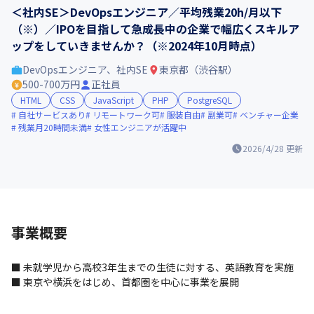
＜社内SE＞DevOpsエンジニア／平均残業20h/月以下
（※）／IPOを目指して急成長中の企業で幅広くスキルア
ップをしていきませんか？（※2024年10月時点）
DevOpsエンジニア、社内SE
東京都（渋谷駅）
500-700万円
正社員
HTML
CSS
JavaScript
PHP
PostgreSQL
自社サービスあり
リモートワーク可
服装自由
副業可
ベンチャー企業
残業月20時間未満
女性エンジニアが活躍中
2026/4/28
更新
事業概要
■ 未就学児から高校3年生までの生徒に対する、英語教育を実施

■ 東京や横浜をはじめ、首都圏を中心に事業を展開