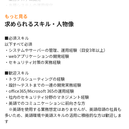
・各種システムの運用保守

・開発環境の構築、デプロイ作業

もっと見る
・情報セキュリティ対応

求められるスキル・人物像
・トラブルシューティング対応

・システム運用の改善推進
■必須スキル

状況に応じてヘルプデスクとも連携し、優先順位を適切に判断し
以下すべて必須

ながらトラブル対応をする場合もあります。

・システムやサーバーの管理、運用経験（目安3年以上）

内容によってはシステムの更改も必要です。より効率的かつ正確
・webアプリケーションの開発経験

な業務を行うための運用設計や業務改善も携わることができま
・セキュリティ対策の実務経験
す。
■歓迎スキル

ご入社後、まずはITチームの一員として上記業務に携わっていた
・トラブルシューティングの経験

だきますが、ゆくゆくはプロジェクトマネージャーを目指せるな
・設計〜テストまでの一連の開発実務経験

ど、適性や志向に応じてキャリアパスも柔軟に選択可能です。
・office365/Microsoft 365の運用経験

・社内のセキュリティ分野のマネジメント経験

幅広く経験を積み、キャリアアップしていきたい方からのご応募
・英語でのコミュニケーションに前向きな方

をお待ちしております！
　※英語を使用する業務想定はありませんが、英語母語の社員も
【やりがい・魅力】

多いため、英語環境や英語スキルの活用に積極的な方は歓迎しま
・個人プレーではなくチームで一丸となってやりきり、達成感を
す
得られる
