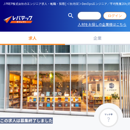
J PREP株式会社のエンジニア求人・転職・採用 | ＜社内SE＞DevOpsエンジニア／平均残業
会員登録
ログイン
人材をお探しの企業様はこちら
求人
企業
マッチ率
この求人は募集終了しました