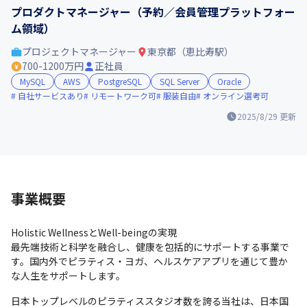
プロダクトマネージャー（予約／会員管理プラットフォー
ム領域）
プロジェクトマネージャー
東京都（恵比寿駅）
700-1200万円
正社員
MySQL
AWS
PostgreSQL
SQL Server
Oracle
自社サービスあり
リモートワーク可
服装自由
オンライン選考可
2025/8/29
更新
事業概要
Holistic WellnessとWell-beingの実現

最先端技術と科学を融合し、健康を包括的にサポートする事業で
す。国内外でピラティス・ヨガ、ヘルスケアアプリを通じて豊か
な人生をサポートします。
日本トップレベルのピラティススタジオ数を誇る当社は、日本国