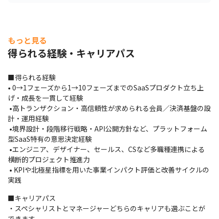
もっと見る
得られる経験・キャリアパス
■得られる経験

• 0→1フェーズから1→10フェーズまでのSaaSプロダクト立ち上
げ・成長を一貫して経験

 •高トランザクション・高信頼性が求められる会員／決済基盤の設
計・運用経験

 •境界設計・段階移行戦略・API公開方針など、プラットフォーム
型SaaS特有の意思決定経験

 •エンジニア、デザイナー、セールス、CSなど多職種連携による
横断的プロジェクト推進力

 • KPIや北極星指標を用いた事業インパクト評価と改善サイクルの
実践
■キャリアパス

・スペシャリストとマネージャーどちらのキャリアも選ぶことが
できます
