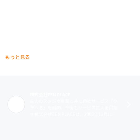
もっと見る
株式会社ZEN PLACE
主力のスタジオ事業と共に自社サービス『ク
ラムる』を展開。今後もサービス拡大を目指
す株式会社ZEN PLACEは、2003年12月に設
立された総合健康サービス企業です。「ヨ
ガ・ピラティス」×「訪問看護・･･･