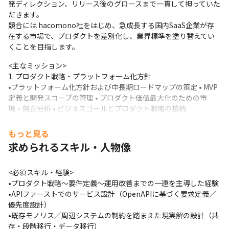
発ディレクション、リリース後のグロースまで一貫して担っていた
だきます。

競合には hacomono社をはじめ、急成長する国内SaaS企業が存
在する市場で、プロダクトを差別化し、業界標準を塗り替えてい
くことを目指します。
<主なミッション>

1. プロダクト戦略・プラットフォーム化方針
•プラットフォーム化方針および中長期ロードマップの策定 • MVP
定義と開発スコープの管理 • プロダクト価値最大化のための市
場・競合分析 • ビジネスゴールとプロダクト戦略の接続
もっと見る
共存戦略・アーキテクチャ方針
求められるスキル・人物像
• 境界（Bounded Context）設計によるシステム領域の明確化 •
データ／機能の切り分け戦略策定 • API公開ポリシーとバージョニ
ングルールの設計
<必須スキル・経験>

•プロダクト戦略〜要件定義〜運用改善までの一連を主導した経験

段階移行計画とリリース管理
•APIファーストでのサービス設計（OpenAPIに基づく要求定義／
• ストラングラー方式による段階的移行計画の立案 • Feature Flag
優先度設計）

やカナリアリリースによる漸進的機能提供 • ロールバック基準と
•既存モノリス／周辺システムの制約を踏まえた現実解の設計（共
緊急対応フローの明確化
存・段階移行・データ移行）
