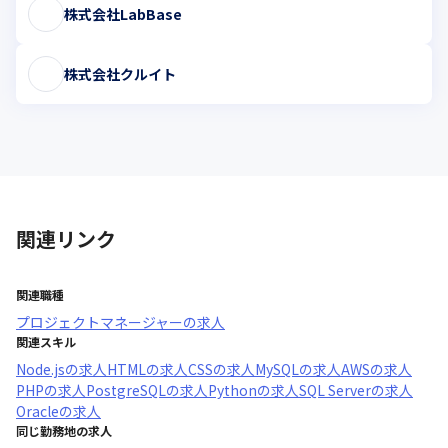
株式会社LabBase
株式会社クルイト
関連リンク
関連職種
プロジェクトマネージャー
の求人
関連スキル
Node.js
の求人
HTML
の求人
CSS
の求人
MySQL
の求人
AWS
の求人
PHP
の求人
PostgreSQL
の求人
Python
の求人
SQL Server
の求人
Oracle
の求人
同じ勤務地の求人