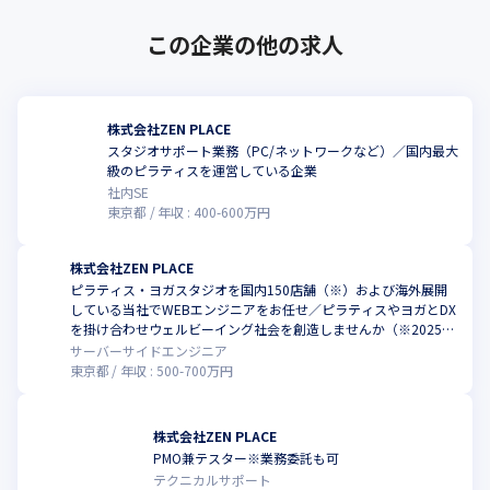
この企業の他の求人
株式会社ZEN PLACE
スタジオサポート業務（PC/ネットワークなど）／国内最大
級のピラティスを運営している企業
社内SE
東京都
年収 :
400
-
600
万円
株式会社ZEN PLACE
ピラティス・ヨガスタジオを国内150店舗（※）および海外展開
している当社でWEBエンジニアをお任せ／ピラティスやヨガとDX
を掛け合わせウェルビーイング社会を創造しませんか（※2025年
10月時点）
サーバーサイドエンジニア
東京都
年収 :
500
-
700
万円
株式会社ZEN PLACE
PMO兼テスター※業務委託も可
テクニカルサポート