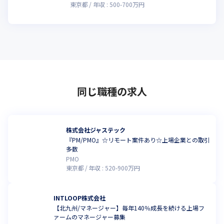
東京都
年収 :
500
-
700
万円
同じ職種の求人
株式会社ジャステック
『PM/PMO』☆リモート案件あり☆上場企業との取引
多数
PMO
東京都
年収 :
520
-
900
万円
INTLOOP株式会社
【北九州/マネージャー】毎年140％成長を続ける上場フ
ァームのマネージャー募集