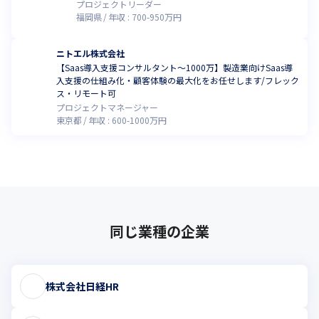
プロジェクトリーダー
福岡県
年収 :
700
-
950
万円
ニトエル株式会社
【Saas導入支援コンサルタント〜1000万】製造業向けSaas導
入支援の仕組み化・顧客体験の最大化をお任せします/フレック
ス・リモート可
プロジェクトマネージャー
東京都
年収 :
600
-
1000
万円
同じ業種の企業
株式会社日経HR