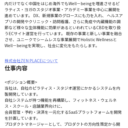
内だけでなく中国をはじめ海外でもWell－beingを増進させるピ
ラティス・ヨガのスタジオ事業・アカデミー事業を中心に展開を
進めています。 DX、新規事業のグロースにも力を入れ、 ヘルスア
プリの開発やクリニック・訪問看護、さらに免疫や内蔵機能の調
節など様々な生体機能に効果があるといわれているCBDを取り扱
うECサイト運営を行っています。 既存の事業と新しい事業を融合
させ、ユニークでシームレスな事業展開でHolistic Wellnessと
Well－beingを実現し、社会に変化をもたらします。
株式会社ZEN PLACEについて
仕事内容
<ポジション概要>

当社は、自社のピラティス・スタジオ運営にかかるシステムを内
製開発しています。

自社システムが持つ機能を再構築し、フィットネス・ウェルネ
ス・スクール・店舗業界向けに、

会員管理・予約・決済を一元化するSaaSプラットフォームを開発
を計画しています。

プロダクトマネージャーとして、プロダクトの方向性策定から開