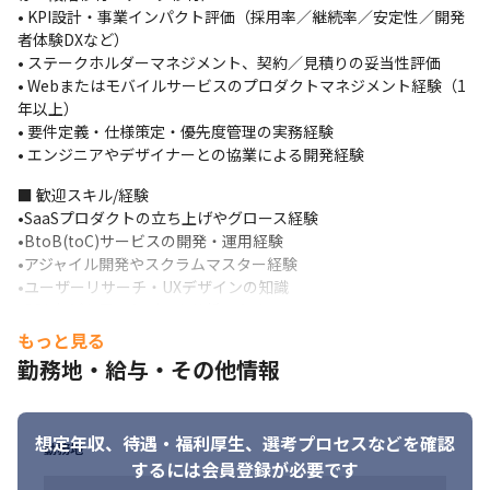
• KPI設計・事業インパクト評価（採用率／継続率／安定性／開発
運用・信頼性設計
者体験DXなど）

• SLA/SLO/SLIの策定と達成計画 • 監視・アラート体制の設計と運
• ステークホルダーマネジメント、契約／見積りの妥当性評価

用プロセス整備 • 障害対応体制の構築、キャパシティ計画 •コスト
• Webまたはモバイルサービスのプロダクトマネジメント経験（1
最適化（TCO／FinOps）の推進
年以上）

• 要件定義・仕様策定・優先度管理の実務経験

データ保護・セキュリティガバナンス
• エンジニアやデザイナーとの協業による開発経験
• 個人情報／決済データの適切な取り扱いポリシー策定 •権限管理
■ 歓迎スキル/経験

（RBAC）と認可設計 • 監査ログ方針とコンプライアンス対応
•SaaSプロダクトの立ち上げやグロース経験

•BtoB(toC)サービスの開発・運用経験

利害調整と組織間連携
•アジャイル開発やスクラムマスター経験

• CS、店舗運営、財務、法務、開発などの横断的な調整 • ベンダー
•ユーザーリサーチ・UXデザインの知識

選定・外部SaaSサービスの契約・利用方針策定 • 経営層や社内外
•SQLなどを用いたデータ分析スキル
ステークホルダーへの進捗報告と合意形成
もっと見る
■求める人物像

勤務地・給与・その他情報
・スタジオで働く人達と粘り強くコミュニケーションができ、サ
ービスを作り上げることができる方

・経営ニーズを理解し、会社の成長に繋がる考えを的確に伝える
想定年収、待遇・福利厚生、
選考プロセスなどを確認
ことができるコミュニケーション能力がある方
勤務地
するには会員登録が必要です