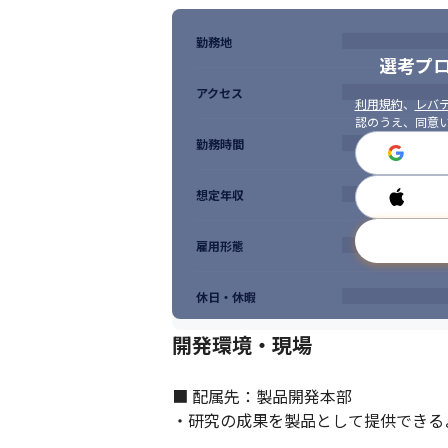
勤務地
選考プ
アクセス
利用規約
、
レバテ
認のうえ、同意
勤務時間
想定年収
雇用形態
脳波を使用した痛み判定補助システムの開
休日・休暇
開発環境・現場
■ 配属先：製品開発本部

・研究の成果を製品として提供できる