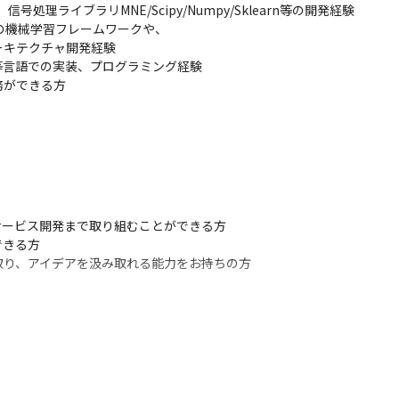
処理ライブラリMNE/Scipy/Numpy/Sklearn等の開発経験

、誤差の小ささや、意識があるときにも自律神経などの影響を受けず判
earn等の機械学習フレームワークや、

どから実用化をスタートさせる予定です
アーキテクチャ開発経験

, React等言語での実装、プログラミング経験

務ができる方
きます

標を作るフェーズから携わることが可能です

サービスとして世の中に送り出せるやりがいがあります

える可能性を持つ疼痛市場（※）における、先端的なサービスに取り組むこ
った調査によると、世界の疼痛管理薬市場は約659億6310万米ドルで、2020
すると予想されている（1ドル150円で計算すると、12兆8000億円程度）
ービス開発まで取り組むことができる方

きる方

取り、アイデアを汲み取れる能力をお持ちの方