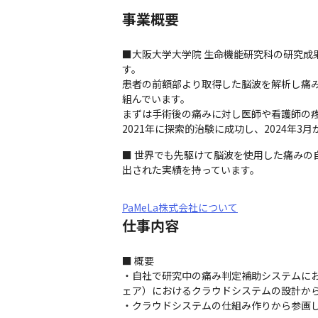
事業概要
■大阪大学大学院 生命機能研究科の研究成
す。

患者の前額部より取得した脳波を解析し痛み
組んでいます。

まずは手術後の痛みに対し医師や看護師の疼痛管
2021年に探索的治験に成功し、2024年
■ 世界でも先駆けて脳波を使用した痛みの
出された実績を持っています。
PaMeLa株式会社について
仕事内容
■ 概要

・自社で研究中の痛み判定補助システムにおけ
ェア）におけるクラウドシステムの設計から
・クラウドシステムの仕組み作りから参画