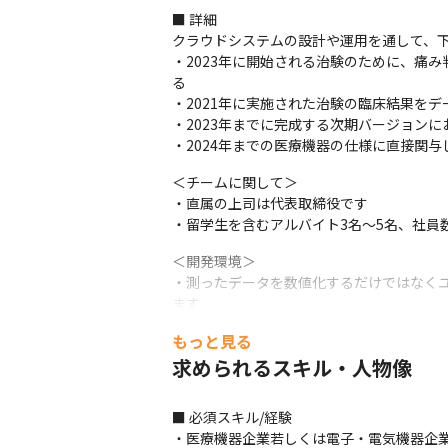
■ 詳細

クラウドシステムの設計や運用を通して、下
・2023年に開始される治験のために、痛
る

・2021年に実施された治験の臨床結果を
・2023年までに完成する次期バージョン
・2024年までの医療機器の仕様に直接関
＜チームに関して＞

・直属の上司は代表取締役です

・留学生を含むアルバイト3名～5名、社員
＜開発環境＞

・測ったデータを数値化するだけではなく
ます

・最終目標として、疼痛の我慢を少なくする
もっと見る
・基本はアジャイルを採用していますが、フ
求められるスキル・人物像
・コミュニケーション、タスク管理には、GitHub
＜開発中のプロダクトに関して＞

■ 必須スキル/経験

・患者の前額部より取得した脳波を解析し、
・医療機器企業若しくは電子・電気機器企業
テムの開発に取り組んでいます
