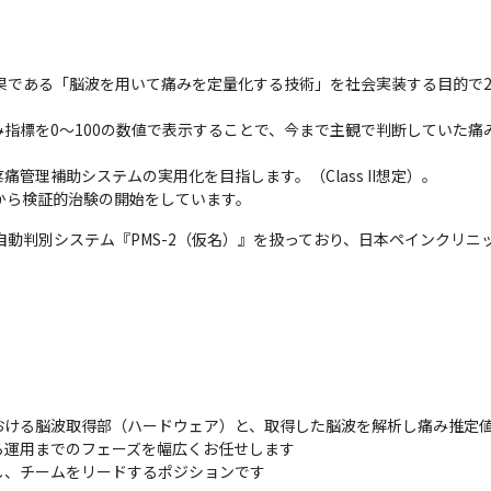
果である「脳波を用いて痛みを定量化する技術」を社会実装する目的で2
指標を0～100の数値で表示することで、今まで主観で判断していた痛
理補助システムの実用化を目指します。（Class II想定）。

3月から検証的治験の開始をしています。
自動判別システム『PMS-2（仮名）』を扱っており、日本ペインクリニ
る脳波取得部（ハードウェア）と、取得した脳波を解析し痛み推定値Pai
運用までのフェーズを幅広くお任せします

し、チームをリードするポジションです