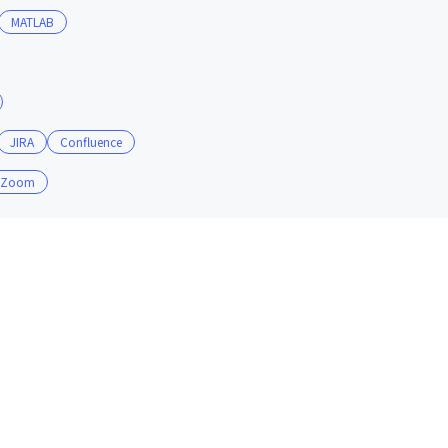
MATLAB
JIRA
Confluence
Zoom
。
優れたノウハウを持つ経営陣ととも
進めます。