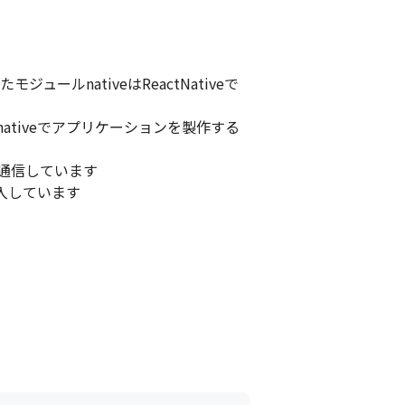
ュールnativeはReactNativeで
はnativeでアプリケーションを製作する
と通信しています

導入しています
