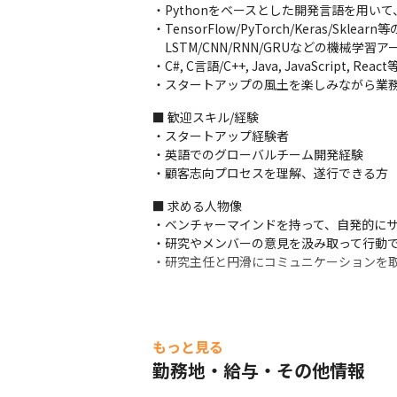
・Pythonをベースとした開発言語を用いて、信号
・末梢から判別可能なシステムと比較しても
・TensorFlow/PyTorch/Keras/Skl
・今後は手術後の痛みに対する仏痛管理な
　LSTM/CNN/RNN/GRUなどの機械学習
・C#, C言語/C++, Java, JavaScript
■ この仕事の面白み、魅力

・スタートアップの風土を楽しみながら業
・少数組織のため、裁量を持って働くとがで
・客観的な指標がない初の試みに対して、指
■ 歓迎スキル/経験

・先端技術を形にして、社会課題を解決する
・スタートアップ経験者

・日米欧の3極で2027年に11兆円を越
・英語でのグローバルチーム開発経験

・顧客志向プロセスを理解、遂行できる方
※参考：Report Oceanが2019年に行
で、2027年には855億4930万米ドルに達
■ 求める人物像

・ベンチャーマインドを持って、自発的にサ
・研究やメンバーの意見を汲み取って行動で
・研究主任と円滑にコミュニケーションを
もっと見る
勤務地・給与・その他情報