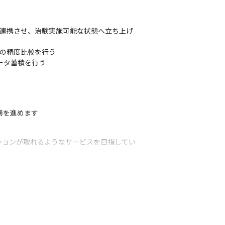
アを連携させ、治験実施可能な状態へ立ち上げ
の精度比較を行う

タ蓄積を行う

務を進めます
ションが取れるようなサービスを目指してい
仏痛管理を補助する目的の痛み判定補助シス