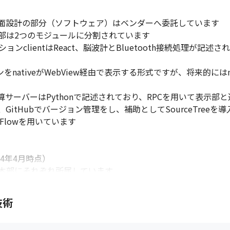
面設計の部分（ソフトウェア）はベンダーへ委託しています

示部は2つのモジュールに分割されています

lientはReact、脳波計とBluetooth接続処理が記述されたモジ
ョンをnativeがWebView経由で表示する形式ですが、将来的に
る計算サーバーはPythonで記述されており、RPCを用いて表示部
用、GitHubでバージョン管理をし、補助としてSourceTreeを
Flowを用いています

4年4月時点）

本部にそれぞれ所属しています
技術