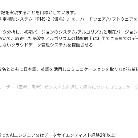
記を実現することを目標としています。

み判定補助システム『PMS-2（仮名）』を、ハードウェア/ソフトウェ
データ分析し、初期バージョンのシステム/アルゴリズムと現在バージョン
において、取得した脳波をアルゴリズムの精度向上に利用できる形でのデー
与しないクラウドデータ管理システムを稼働させる
数名とともに日本語、英語を活用しコミュニケーションを取りながら業
ユーザー（医者、患者）がシステムを通して痛みについてコミュニケー
ことで利用者のQOL改善に貢献することを目指しています

ェーズやスケジュールに合わせ、柔軟に開発手法を採用しています

、Confluence、JIRA、Slackを使用しています
痛みの客観的指標を0～100の数値で表示することで、医師や看護師の
でのAIエンジニア又はデータサイエンティスト経験2年以上
