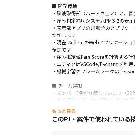
■ 開発環境

・脳波取得部（ハードウェア）と、画
・痛み判定補助システムPMS-2の表
・表示部アプリのUI部分のアプリケーションc
動作します

・現在はclientのWebアプリケーシ
予定です

・痛み推定値Pain Scoreを計算す
・エディタはVSCode/Pycharmを利
・機械学習のフレームワークはTensor
■ チーム詳細

・メンバー5名が在籍しています（202
・商品開発本部、臨床開発本部、管理
もっと見る
このPJ・案件で使われている