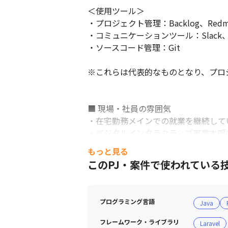
＜使用ツール＞

・プロジェクト管理：Backlog、Redmi
・コミュニケーションツール：Slack、Goog
・ソースコード管理：Git

※これらは代表的なものとなり、プロ
■ 現場・社員の雰囲気

・在宅勤務メインでの就業を継続してい
・デジタルインタラクティブ事業本部
プ）、次のステップに進むためには何
もっと見る
うな制度を設けています

このPJ・案件で使われている
・OKRを設定し毎月1on1を行うこ
・2018年から導入しているWevo
を起こしています（ポジションマップ
プログラミング言語
Java
フレームワーク・ライブラリ
Laravel