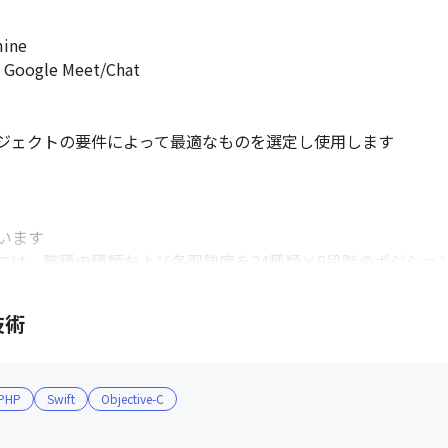
ne

le Meet/Chat

ジェクトの要件によって最適なものを選定し使用します

ます

では、職種の種類および各習熟度を24種類×8段階のポジショ
をすれば良いのかが分かりやすくなると同時に、年功序列では
技術
とで、進捗を定期的に追いながら評価に変える本部独自の取り組み
xを活用したエンゲージメント調査を実施し、役員が毎月のフリー
やOKRの設定といった取り組みは、この調査を通して実現/導
PHP
Swift
Objective-C