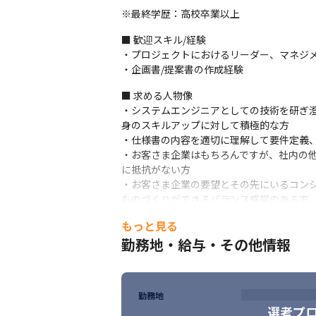
※最終学歴：高校卒業以上
■ 歓迎スキル/経験

・プロジェクトにおけるリーダー、マネジメ
・企画書/提案書の作成経験
■ 求める人物像

・システムエンジニアとしての技術を研ぎ
身のスキルアップに対して積極的な方

・仕様書の内容を適切に理解して要件定義、
・お客さま企業はもちろんですが、社内の
に抵抗がない方

・お客さま企業の要望とその先にいるコン
ものづくりができるバランス感覚のある方

・お客さま企業の大半が大手/有名企業と
もっと見る
ない方
勤務地・給与・その他情報
勤務地
選考プ