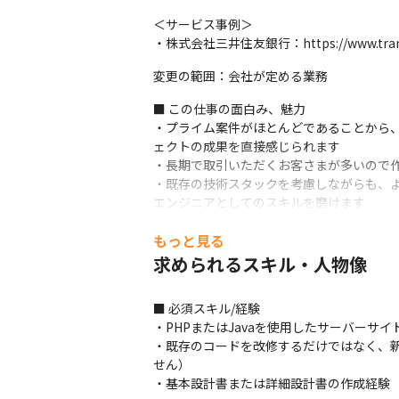
＜サービス事例＞

・株式会社三井住友銀行：https://www.trans-co
変更の範囲：会社が定める業務
■ この仕事の面白み、魅力

・プライム案件がほとんどであることから
ェクトの成果を直接感じられます

・長期で取引いただくお客さまが多いので作
・既存の技術スタックを考慮しながらも、
エンジニアとしてのスキルを磨けます

・Webの運用やコールセンターなどオペ
もっと見る
びスキルを身につける機会があります
求められるスキル・人物像
■ 必須スキル/経験

・PHPまたはJavaを使用したサーバーサ
・既存のコードを改修するだけではなく、
せん）

・基本設計書または詳細設計書の作成経験