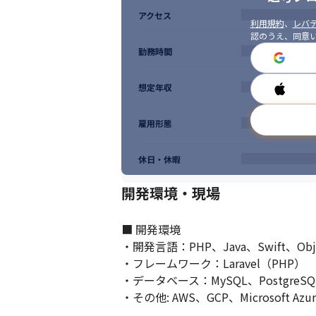
アクセス
利用規約
、
レバテ
認のうえ、同意
勤務時間
想定年収
雇用形態
休日・休暇
開発環境・現場
■ 開発環境

・開発言語：PHP、Java、Swift、Objec
・フレームワーク：Laravel（PHP）

・データベース：MySQL、PostgreSQL
・その他: AWS、GCP、Microsoft A