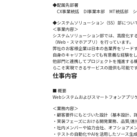
◆配属先部署

　CX事業統括　DI事業本部　MT統括部　
◆システムソリューション（SS）部について
＜事業内容＞

システムソリューション部では、高度化す
（Web・スマホアプリ）を行っています。

弊社のお客様企業は日本の各業界をリード
自身のキャリアにとっても有意義な経験をし
他部門と連携してプロジェクトを推進する
らこそ実現できるサービスの提供も可能で
仕事内容
■ 概要

Webシステムおよびスマートフォンアプリ
＜業務内容＞

・顧客要件にもとづいた設計（基本設計、詳
・実装フェーズにおける開発業務、品質/進捗
・社内メンバーや協力会社、オフショアメン
・テストの自動化やAIを活用したソース生