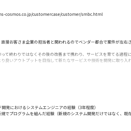
smos.co.jp/customercase/customer/smbc.html
、直接お客さま企業の担当者と関われるのでベンダー都合で案件が左右
って終わりではなくその後の改善まで携わり、サービスを育てる過程に
より良いアウトプットを目指して新たなサービスや技術を開発に取り入
レーション領域までカバーする当社だからこそ提供できるサービスも多く
イド開発におけるシステムエンジニアの経験（3年程度）

新規でプログラムを組んだ経験（新規のシステム開発だけではなく、既