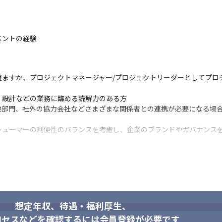
ントの経験

澄ますか、プロジェクトマネージャー/プロジェクトリーダーとしてプロ
設計などの業務に臨める読解力のある方

他部門、社外の協力会社などさまざまな関係者との連携が必要になる場
シューマーの利便性のバランスを考慮し、企業のブランドやガバナンス
なり、厳格なブランドイメージやセキュリティポリシーを持っているため
想定年収、待遇・福利厚生、
ロセスなどを確認するには会員登録が必要です