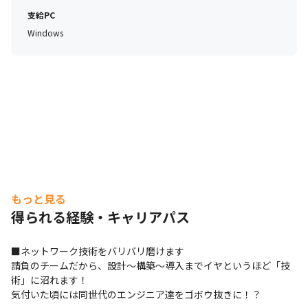
上長・チーム単位でフォローします！ 上長と個別の飲ミ
支給PC
ニケーションもウェルカムです！

Windows
（本年度の勉強会実績：Java、SpringBoot、JUnit、生
成AI､データ移行、システム導入 etc...）

【その他POINT】

・年4回の事業部会(＆部会)で他部門の社員と懇親！楽し
く飲みましょう！

・この度、コロナで休会となっていた社内「同好会」が復
活します！

　その他の催しも企画中！ぜひあなたの「やりたいアイデ
ア」ください！

もっと見る
・社員紹介制度あり（今期、更に魅力的に…なりました）

得られる経験・キャリアパス
・資格取得補助制度あり（どんどん活用しちゃってくださ
い！）

■ネットワーク技術をバリバリ磨けます

・ワークライフバランスを実現！（平均残業時間10-15時
請負のチームだから、設計～構築～導入までイヤというほど「技
間、年休120日以上、転勤なし）

術」に沼れます！

・社内イベント充実！懇親会や勉強会などを定期開催して
気付いた頃には同世代のエンジニア達をゴボウ抜きに！？