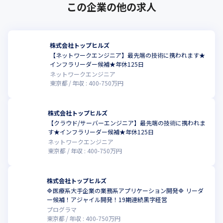
・ネットワークセキュリティソリューション 1部

この企業の他の求人
・ネットワークセキュリティソリューション 2部

・マネジメントソリューション部

株式会社トップヒルズ
※現在90名で構成

【ネットワークエンジニア】最先端の技術に携われます★
※ご経験やご希望に応じてご配属が決定いたします
インフラリーダー候補★年休125日
ネットワークエンジニア
東京都
年収 :
400
-
750
万円
株式会社トップヒルズ
【クラウド/サーバーエンジニア】最先端の技術に携われま
す★インフラリーダー候補★年休125日
ネットワークエンジニア
東京都
年収 :
400
-
750
万円
株式会社トップヒルズ
🔷医療系大手企業の業務系アプリケーション開発🔷 リーダ
ー候補！アジャイル開発！19期連続黒字経営
プログラマ
東京都
年収 :
400
-
750
万円