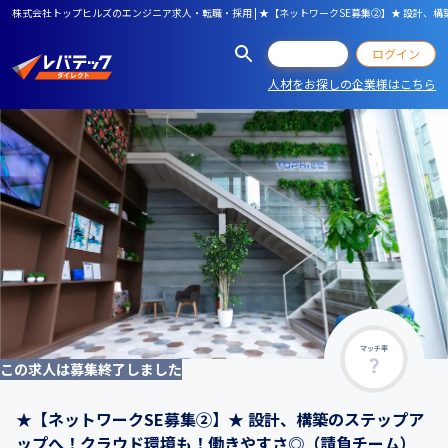
株式会社トップヒルズのエンジニア求人・転職・採用 | ★【ネットワークSE募集②】★ 設計
会員登録
ログイン
人材をお探しの企業様はこちら
マッチ率
この求人は募集終了しました
★【ネットワークSE募集②】★ 設計、構築のステップア
ップへ！クラウド環境も！働きやすさ◎（請負チーム）