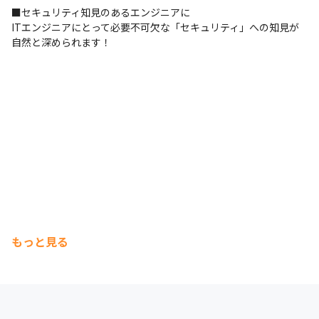
います。

■セキュリティ知見のあるエンジニアに

　（本年度の勉強会実績：Java、SpringBoot、JUnit、
ITエンジニアにとって必要不可欠な「セキュリティ」への知見が
生成AI､データ移行、システム導入　等）

自然と深められます！
・年齢に関係なく、実績に応じて昇格あり（3階級UPの昇
格実績あり！）

・年1回 表彰制度あり！　例）「新人賞」「優秀賞」
「MVP」など

【何よりこちらを】

せっかく、当社にご入社頂けるのであれば、

『明るく楽しく元気よく』働いて頂きたいと思っていま
す。

少しでも興味があれば、「本当にそんな会社かな？」と
我々にお会い頂ければと思います。

もっと見る
＜DXソリューション事業部 各部門＞

・ICTクラウドソリューション部
