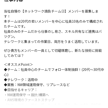
当社自慢の【ネットワーク請負チーム②】メンバーを募集しま
す！

本チームは20代の若いメンバーを中心に社員10名のみで構成され
たチームです。

社員のみのチームだから仕事のし易さ、スキル共有など連携はバ
ツグン。

テレワークと集まっての作業日、両方をうまく活用しています。
ぜひ貴方もメンバーの一員として切磋琢磨し、新たな技術に挑戦
してみては？
＜オススメPoint＞

◆チーム：社員中心のチームでフォロー体制抜群！(20代～30代中
心)

◆テレワーク：活用中

◆業務：NW領域運用保守、リプレースなど

◆目指せるキャリア：

・NW運用保守 → 設計/構築へ

・AWS環境のファーストステップ

（セキュリティーグループ、ルートテーブル、Route53、DXGW、