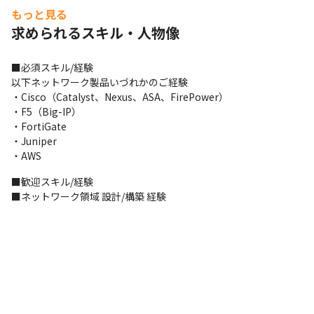
Cloud Watch、VPC Flow Log）

もっと見る
・チームサブリーダーや社内幹部候補など
求められるスキル・人物像
【仕事内容】配属先チーム例
■必須スキル/経験

以下ネットワーク製品いづれかのご経験

■NW請負チーム②■
・Cisco（Catalyst、Nexus、ASA、FirePower）

【主な対応案件】クラウド基盤 ネットワーク設計構築・運用保守

・F5（Big-IP）

【対応工程】要件定義、基本設計、詳細設計、構築・試験、現地
・FortiGate

導入、保守、運用

・Juniper

【技術環境】FW/LB/SW/インターネット回線

・AWS
・スイッチ、ルータ：QXスイッチ、IXルータ

■歓迎スキル/経験

・LB：BIG-IP LTM/AFM

■ネットワーク領域 設計/構築 経験
・FW：FortiGate 400E、Juniper EX/QFX

・その他：KVM、Linuxサーバ、Winサーバ、Zabbix
【メンバー構成】10名（20代前半～40代前半）

【リーダーメッセージ(40代前半,男性)】

『ネットワークとセキュリティ、ITインフラの要であるこの分野
で、

私たちは多様なプロジェクトに取り組んでいます。
