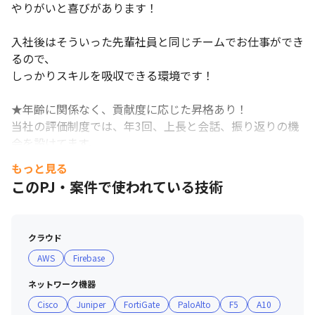
やりがいと喜びがあります！

入社後はそういった先輩社員と同じチームでお仕事ができ
るので、

しっかりスキルを吸収できる環境です！

★年齢に関係なく、貢献度に応じた昇格あり！

当社の評価制度では、年3回、上長と会話、振り返りの機
会を設けてます。

貢献度に応じて、しっかり評価される仕組みです！

もっと見る
※入社2年目でリーダーへ昇格した実績や、3階級UPの昇
このPJ・案件で使われている技術
格実績あり

※年末には優秀賞、MVPなどの表彰もあり

クラウド
★ 社内イベントも充実！

AWS
Firebase
部会・懇親会や勉強会などを定期開催しています！

また、それぞれの部署では社員同士のコミュニケーション
ネットワーク機器
が細やかに取られています！

Cisco
Juniper
FortiGate
PaloAlto
F5
A10
もし…今後悩みが出ても1人で抱えることなく、がっちり