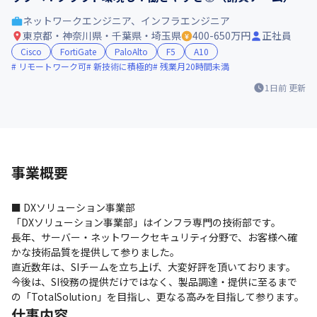
ネットワークエンジニア、インフラエンジニア
東京都・神奈川県・千葉県・埼玉県
400-650万円
正社員
Cisco
FortiGate
PaloAlto
F5
A10
リモートワーク可
新技術に積極的
残業月20時間未満
1日前
更新
事業概要
■ DXソリューション事業部

「DXソリューション事業部」はインフラ専門の技術部です。

長年、サーバー・ネットワークセキュリティ分野で、お客様へ確
かな技術品質を提供して参りました。

直近数年は、SIチームを立ち上げ、大変好評を頂いております。

今後は、SI役務の提供だけではなく、製品調達・提供に至るまで
の「TotalSolution」を目指し、更なる高みを目指して参ります。
仕事内容