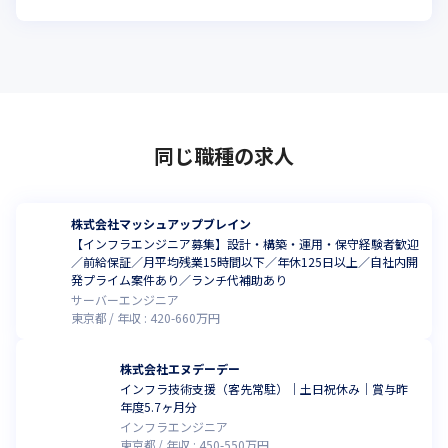
同じ職種の求人
株式会社マッシュアップブレイン
【インフラエンジニア募集】設計・構築・運用・保守経験者歓迎
／前給保証／月平均残業15時間以下／年休125日以上／自社内開
発プライム案件あり／ランチ代補助あり
サーバーエンジニア
東京都
年収 :
420
-
660
万円
株式会社エヌデーデー
インフラ技術支援（客先常駐）｜土日祝休み｜賞与昨
年度5.7ヶ月分
インフラエンジニア
東京都
年収 :
450
-
550
万円