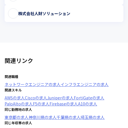
株式会社人財ソリューション
関連リンク
関連職種
ネットワークエンジニア
の求人
インフラエンジニア
の求人
関連スキル
AWS
の求人
Cisco
の求人
Juniper
の求人
FortiGate
の求人
PaloAlto
の求人
F5
の求人
Firebase
の求人
A10
の求人
同じ勤務地の求人
東京都
の求人
神奈川県
の求人
千葉県
の求人
埼玉県
の求人
同じ年収帯の求人