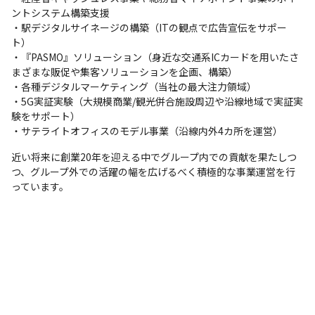
ントシステム構築支援

・駅デジタルサイネージの構築（ITの観点で広告宣伝をサポー
ト）

・『PASMO』ソリューション（⾝近な交通系ICカードを⽤いたさ
まざまな販促や集客ソリューションを企画、構築）

・各種デジタルマーケティング（当社の最⼤注⼒領域）

・5G実証実験（⼤規模商業/観光併合施設周辺や沿線地域で実証実
験をサポート）

・サテライトオフィスのモデル事業（沿線内外4カ所を運営）
近い将来に創業20年を迎える中でグループ内での貢献を果たしつ
つ、グループ外での活躍の幅を広げるべく積極的な事業運営を行
っています。