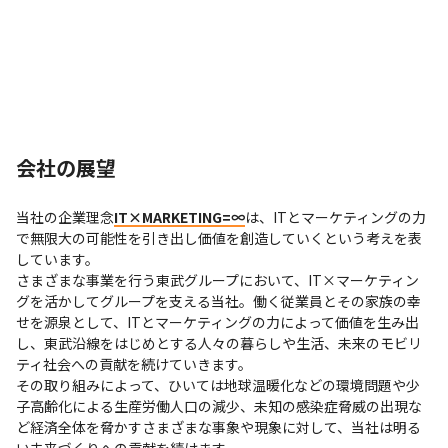
会社の展望
当社の企業理念
IT×MARKETING=∞
は、ITとマーケティングの力
で無限大の可能性を引き出し価値を創造していくという考えを表
しています。

さまざまな事業を行う東武グループにおいて、IT×マーケティン
グを活かしてグループを支える当社。働く従業員とその家族の幸
せを源泉として、ITとマーケティングの力によって価値を生み出
し、東武沿線をはじめとする人々の暮らしや生活、未来のモビリ
ティ社会への貢献を続けていきます。

その取り組みによって、ひいては地球温暖化などの環境問題や少
子高齢化による生産労働人口の減少、未知の感染症脅威の出現な
ど経済全体を脅かすさまざまな事象や現象に対して、当社は明る
い未来づくりへの貢献を続けます。
