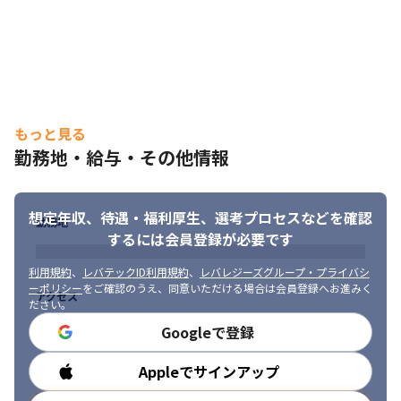
もっと見る
勤務地・給与・その他情報
想定年収、待遇・福利厚生、
選考プロセスなどを確認
勤務地
するには会員登録が必要です
利用規約
、
レバテックID利用規約
、
レバレジーズグループ・プライバシ
ーポリシー
をご確認のうえ、同意いただける場合は会員登録へお進みく
アクセス
ださい。
「日本の全世代を活性化する」をMissionとして掲げ、地方創生を
目指します。
Googleで登録
Appleでサインアップ
勤務時間