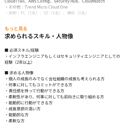
CloudTrail、AWS Config、Security Hub、CloudWatch

・その他：Trend Micro Cloud One

・体制：PL（1名）、SE（1名）、補佐（1名）
＜某ガス会社向け検針システムにおけるインフラ構築＞

もっと見る
・内容：ガス検針システムのインフラ構築を実施

求められるスキル・人物像
・AWSサービス：EC2、ALB、RDS、S3、Route53、
CodeCommit、CodeDeploy、CloudWatch

・体制：PL（1名）、SE（1名）
■ 必須スキル/経験

・インフラエンジニアもしくはセキュリティエンジニアとしての
＜システム共通基盤構築＞

経験（2年以上）
・内容：システム共通基盤構築のためのインフラ構築を実施

・AWSサービス：EC2、RDS、CloudWatch、DirectCoonect

■ 求める人物像

・体制：PL（1名）、SE（2名）
・個人の成長のみでなく会社組織の成長も考えられる方

・何事に対してもコミットができる方

■ この仕事の面白み・魅力

・責任感を持って行動ができる方

・地方のやる気のあるエンジニアに高水準の技術を共有。地方創
・柔軟性があり、何事に対しても前向きに取り組める方

生の一役を担うことができます
・能動的に行動ができる方

・成長意欲の高い方

・能動的な方

・柔軟な方