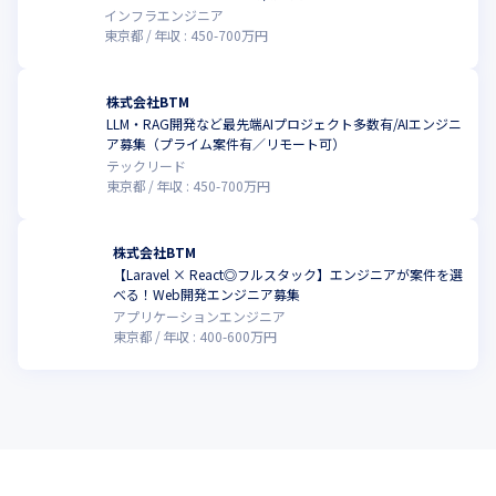
インフラエンジニア
東京都
年収 :
450
-
700
万円
株式会社BTM
LLM・RAG開発など最先端AIプロジェクト多数有/AIエンジニ
ア募集（プライム案件有／リモート可）
テックリード
東京都
年収 :
450
-
700
万円
株式会社BTM
【Laravel × React◎フルスタック】エンジニアが案件を選
べる！Web開発エンジニア募集
アプリケーションエンジニア
東京都
年収 :
400
-
600
万円