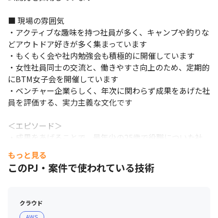
■ 現場の雰囲気

・アクティブな趣味を持つ社員が多く、キャンプや釣りな
どアウトドア好きが多く集まっています

・もくもく会や社内勉強会も積極的に開催しています

・女性社員同士の交流と、働きやすさ向上のため、定期的
にBTM女子会を開催しています

・ベンチャー企業らしく、年次に関わらず成果をあげた社
員を評価する、実力主義な文化です

＜エピソード＞

・成果をあげることで、最年少の25歳で役職についた社
員がいます

もっと見る
このPJ・案件で使われている技術
■ 会社について

・テレワークの導入/活用実績が認められ、総務省主催の
「テレワーク先駆者百選」に選定されました（2021年11
クラウド
月）

AWS