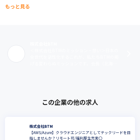
もっと見る
株式会社BTM
＜株式会社BTMのミッション・想い＞日本の
全世代を活性化するこれが、私たちBTMの掲
げる変わらぬミッションです。会長（北海道
出身）と社長（岡山出身）の原体験から「地
方にもっとチャンスを」という想いが根･･･
この企業の他の求人
株式会社BTM
【AWS/Azure】クラウドエンジニアとしてテックリードを目
指しませんか？リモート可/福利厚生充実〇