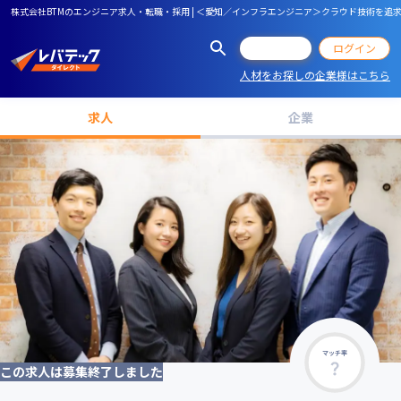
株式会社BTMのエンジニア求人・転職・採用 | ＜愛知／インフラエンジニア＞クラウド技術を追
会員登録
ログイン
人材をお探しの企業様はこちら
求人
企業
マッチ率
この求人は募集終了しました