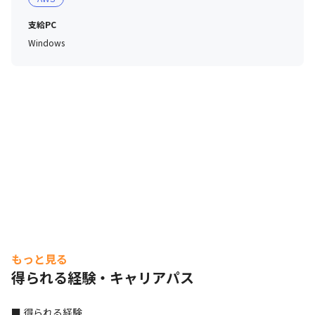
・社内で技術のノウハウを集めたサイトを運用しており、
疑問点について、効率よく自分で調べるための環境が整備
支給PC
されています

Windows
・毎月業績報告のための動画を発信しており、社員が事業
の成長を自分ごとに捉えて業務に臨めるよう取り組んでい
ます

・毎月の動画には、匿名の社員からの質問へ回答するコー
ナーや、誕生日の社員を紹介しつつ、お祝いをするコーナ
ーがあります
もっと見る
得られる経験・キャリアパス
■ 得られる経験
