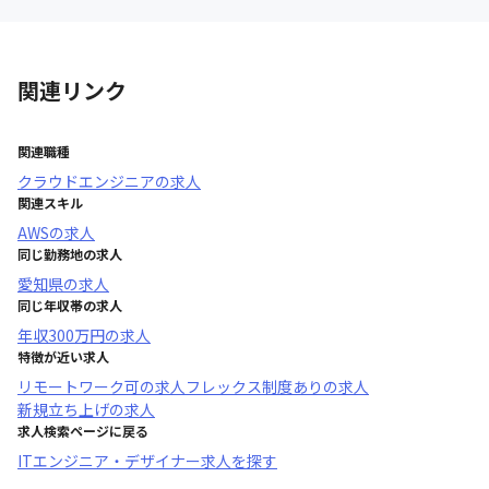
関連リンク
関連職種
クラウドエンジニア
の求人
関連スキル
AWS
の求人
同じ勤務地の求人
愛知県
の求人
同じ年収帯の求人
年収
300万円
の求人
特徴が近い求人
リモートワーク可
の求人
フレックス制度あり
の求人
新規立ち上げ
の求人
求人検索ページに戻る
ITエンジニア・デザイナー求人を探す