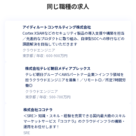
同じ職種の求人
アイディルートコンサルティング株式会社
Cortex XSIAMなどのセキュリティ製品の導入支援や構築を担当
／先進的なプロダクトに取り組み、自律型SOCへの移行などの
課題解決を目指していただきます
クラウドエンジニア
東京都
年収 :
600
-
900
万円
株式会社テレビ朝日メディアプレックス
テレビ朝日グループ＜AWSパートナー企業＞インフラ領域を
担うクラウドエンジニアを募集！／リモート◎／所定7時間労
働◎
クラウドエンジニア
東京都
年収 :
500
-
700
万円
株式会社ココナラ
＜SRE＞ 知識・スキル・経験を売買できる国内最大級のスキル
マーケットサービス『ココナラ』のクラウドインフラの構築・
運用をお任せします！
SRE