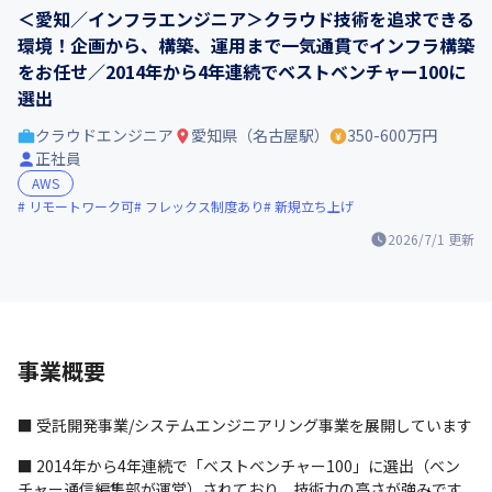
＜愛知／インフラエンジニア＞クラウド技術を追求できる
環境！企画から、構築、運用まで一気通貫でインフラ構築
をお任せ／2014年から4年連続でベストベンチャー100に
選出
クラウドエンジニア
愛知県（名古屋駅）
350-600万円
正社員
AWS
リモートワーク可
フレックス制度あり
新規立ち上げ
2026/7/1
更新
事業概要
■ 受託開発事業/システムエンジニアリング事業を展開しています
■ 2014年から4年連続で「ベストベンチャー100」に選出（ベン
チャー通信編集部が運営）されており、技術力の高さが強みです