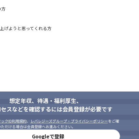
方

体、結合テスト
盛り上げようと思ってくれる方
取り扱っておりますので、

で一緒に良いものを作ることができます。
想定年収、待遇・福利厚生、
ロセスなどを確認するには会員登録が必要です
ックID利用規約
、
レバレジーズグループ・プライバシーポリシー
をご確
いただける場合は会員登録へお進みください。
Googleで登録