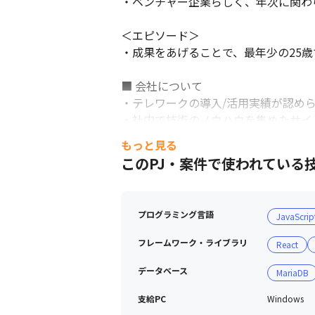
・ベンチャー企業らしく、年次に関わ
＜エピソード＞

・成果をあげることで、最年少の25歳
■ 会社について

・テレワークの導入/活用実績が認めら
・社内で技術のノウハウを集めたサイ
・毎月業績報告のための動画を発信し
もっと見る
・毎月の動画には、匿名の社員からの
このPJ・案件で使われている
プログラミング言語
JavaScrip
フレームワーク・ライブラリ
React
データベース
MariaDB
支給PC
Windows