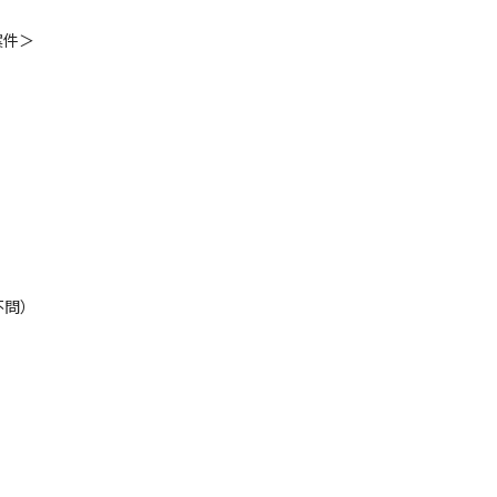
件＞

体、結合テスト
案件＞



不問）
スト