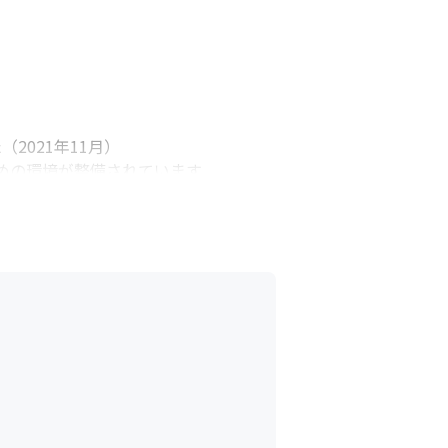
021年11月）

の環境が整備されています

取り組んでいます

いをするコーナーがあります