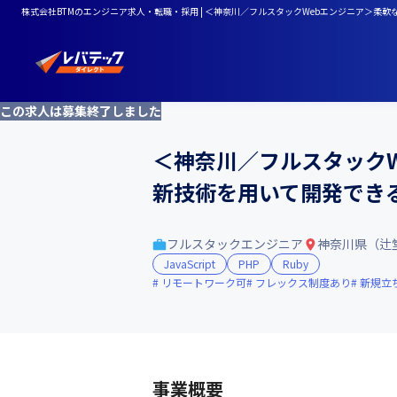
株式会社BTMのエンジニア求人・転職・採用 | ＜神奈川／フルスタックWebエンジニア＞
この求人は募集終了しました
＜神奈川／フルスタック
新技術を用いて開発でき
フルスタックエンジニア
神奈川県（辻
JavaScript
PHP
Ruby
リモートワーク可
フレックス制度あり
新規立
事業概要