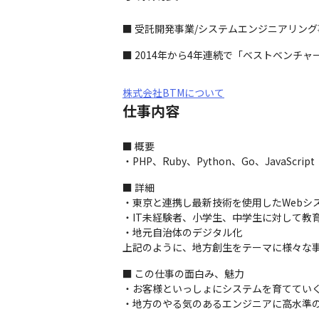
■ 受託開発事業/システムエンジニアリン
■ 2014年から4年連続で「ベストベンチ
株式会社BTMについて
仕事内容
■ 概要

・PHP、Ruby、Python、Go、JavaS
■ 詳細

・東京と連携し最新技術を使用したWebシス
・IT未経験者、小学生、中学生に対して教育
・地元自治体のデジタル化

上記のように、地方創生をテーマに様々な
■ この仕事の面白み、魅力

・お客様といっしょにシステムを育てていく
・地方のやる気のあるエンジニアに高水準