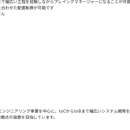
で幅広い工程を経験しながらプレイングマネージャーになることが可能
合わせた配置転換が可能です

せん
エンジニアリング事業を中心に、toCからtoBまで幅広いシステム開発
発拠点の設置を目指しています。