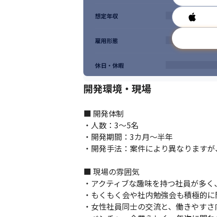
想定年収
雇用形態
休日・休暇
開発環境・現場
各地域の企業と連携して、地方ににおける
■ 開発体制

・人数：3～5名

・開発期間：3カ月～半年

・開発手法：案件により異なりますが
■ 現場の雰囲気

・アクティブな趣味を持つ社員が多く
・もくもく会や社内勉強会も積極的に
・女性社員同士の交流と、働きやすさ向