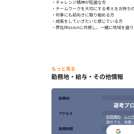
・チャレンジ精神が旺盛な方

　・その他：Git、Backlog、AWS

・チームワークを大切にする考えをお持ちの
・担当工程：基本設計、詳細設計、実装/単
・何事にも前向きに取り組める方

・成長をしていきたいと感じている方

上記案件はほんの一例です。

・弊社Missionに共感し、一緒に地域を
基本的にエンド直もしくはプライム直案件を
受託もSESも、クライアントと対等な立場
もっと見る
勤務地・給与・その他情報
勤務地
選考プ
アクセス
利用規約
、
レバテ
認のうえ、同意
勤務時間