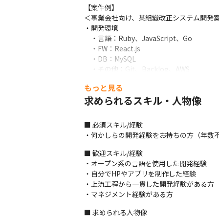
【案件例】

＜事業会社向け、某組織改正システム開発案
・開発環境

　・言語：Ruby、JavaScript、Go

　・FW：React.js

　・DB：MySQL

　・その他：Git、Backlog、AWS

・担当工程：基本設計、詳細設計、実装/単
もっと見る
＜受託企業向け、toC向けシステム開発支援
求められるスキル・人物像
・開発環境

　・言語：Ruby、HTML、 CSS、JavaScript
■ 必須スキル/経験

　・FW ：Ruby on Rails

・何かしらの開発経験をお持ちの方（年数
　・DB：MySQL

　・その他：Git、Backlog、AWS

■ 歓迎スキル/経験

・担当工程：詳細設計、実装/単体、結合テ
・オープン系の言語を使用した開発経験

・自分でHPやアプリを制作した経験

＜受託企業向け住宅情報サイト開発案件＞

・上流工程から一貫した開発経験がある方

・開発環境

・マネジメント経験がある方
　・言語：PHP、Ruby、JavaScript

　・FW：Laravel、React.js

■ 求められる人物像

　・DB：MySQL
