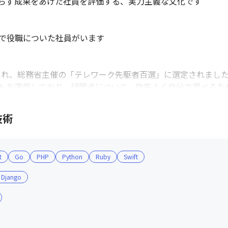
らず成果をあげた社員を評価する、実力主義な文化です

で役職についた社員がいます

れ、総務省主催の「テレワーク先駆者百選」に選定されました（2
トを運用しており、疑問点について、効率よく自分で調べるため
ており、社員が事業の成長を自分ごとに捉えて業務に臨めるよう
質問へ回答するコーナーや、誕生日の社員を紹介しつつ、お祝
技術
t
Go
PHP
Python
Ruby
Swift
Django