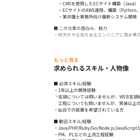
　・CMSを使用したECサイト構築（Java）

　・ECサイトのAWS運用、構築（Python、
　・某弁護士事務所向け基幹システム開発（PH
■ この仕事の面白み、魅力

・地方のやる気のあるエンジニアに高水準
もっと見る
求められるスキル・人物像
■ 必須スキル/経験

・1年以上の開発経験

└言語については問いませんが、WEB言語
　工程についても問いませんが、実装以上の
・仙台での就業を希望されている方
■ 歓迎スキル/経験

・Java/PHP/Ruby/Go/Node.js/Java
・PM、PLなどの上流工程経験
