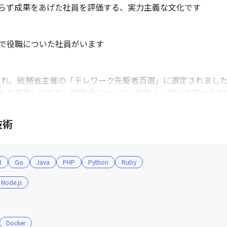
らず成果をあげた社員を評価する、実力主義な文化です

で役職についた社員がいます

れ、総務省主催の「テレワーク先駆者百選」に選定されました（2
トを運用しており、疑問点について、効率よく自分で調べるため
ており、社員が事業の成長を自分ごとに捉えて業務に臨めるよう
質問へ回答するコーナーや、誕生日の社員を紹介しつつ、お祝
技術
t
Go
Java
PHP
Python
Ruby
Node.js
Docker