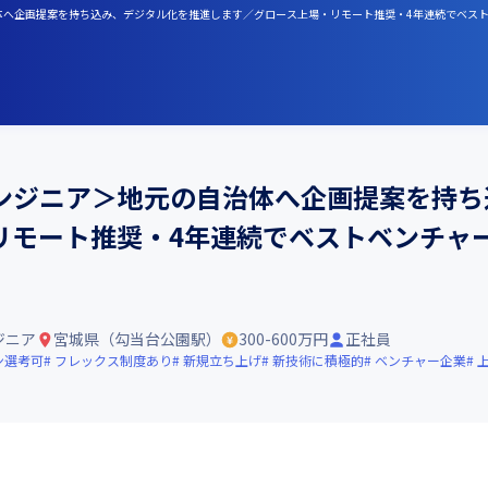
体へ企画提案を持ち込み、デジタル化を推進します／グロース上場・リモート推奨・4年連続でベストベ
ンジニア＞地元の自治体へ企画提案を持ち
モート推奨・4年連続でベストベンチャー1
ジニア
宮城県（勾当台公園駅）
300-600万円
正社員
ン選考可
フレックス制度あり
新規立ち上げ
新技術に積極的
ベンチャー企業