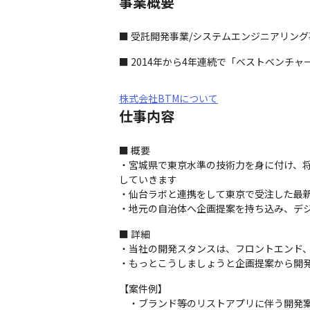
事業概要
■ 受託開発事業/システムエンジニアリン
■ 2014年から4年連続で「ベストベンチ
株式会社BTMについて
仕事内容
■ 概要

・宮城県で東京水準の技術力を身に付け、将
していきます

・仙台ラボと連携をして東京で受注した最新
・地元の自治体へ企画提案を持ち込み、デ
■ 詳細

・当社の開発スタンスは、フロントエンド、
・もっとこうしましょうと企画提案から開
【案件例】

　・ブランド等のリストアプリに伴う開発案件