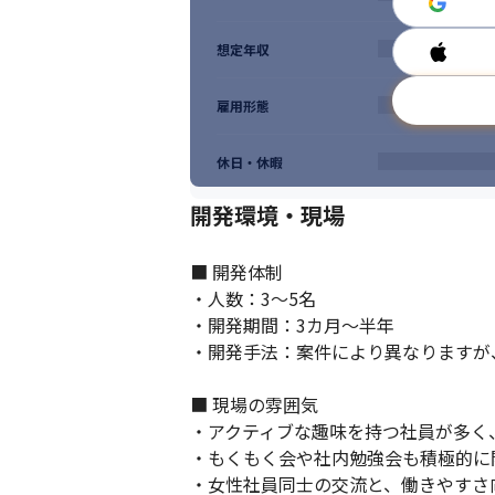
想定年収
雇用形態
休日・休暇
開発環境・現場
■ 開発体制

・人数：3～5名

・開発期間：3カ月～半年

・開発手法：案件により異なりますが
■ 現場の雰囲気

・アクティブな趣味を持つ社員が多く
・もくもく会や社内勉強会も積極的に
・女性社員同士の交流と、働きやすさ向