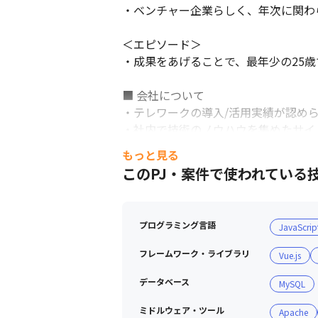
・ベンチャー企業らしく、年次に関わ
＜エピソード＞

・成果をあげることで、最年少の25歳
■ 会社について

・テレワークの導入/活用実績が認めら
・社内で技術のノウハウを集めたサイ
・毎月業績報告のための動画を発信し
もっと見る
・毎月の動画には、匿名の社員からの
このPJ・案件で使われている
プログラミング言語
JavaScrip
フレームワーク・ライブラリ
Vue.js
データベース
MySQL
ミドルウェア・ツール
Apache