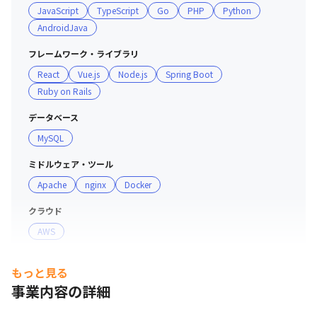
JavaScript
TypeScript
Go
PHP
Python
・社内で技術のノウハウを集めたサイトを運用しており、
AndroidJava
疑問点について、効率よく自分で調べるための環境が整備
されています

フレームワーク・ライブラリ
・毎月業績報告のための動画を発信しており、社員が事業
React
Vue.js
Node.js
Spring Boot
の成長を自分ごとに捉えて業務に臨めるよう取り組んでい
Ruby on Rails
ます

・毎月の動画には、匿名の社員からの質問へ回答するコー
データベース
ナーや、誕生日の社員を紹介しつつ、お祝いをするコーナ
MySQL
ーがあります
ミドルウェア・ツール
Apache
nginx
Docker
クラウド
AWS
支給PC
もっと見る
Windows
事業内容の詳細