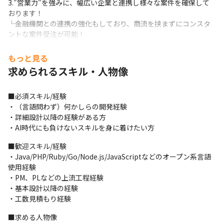
3."営業力"を強みに、幅広い企業と連携し様々な案件を確保して
おります！

└金融機関との連携の強化もしており、商流を挟まずにコンスタ
ントな案件受注が可能！
4.地方にも様々拠点があるので、先々UIターンなども可能！

もっと見る
　自身の地元で…希望する地域で…就業することが可能です♪

求められるスキル・人物像
　また、地方創生の一端を担う事ができます！
5.明確な「評価制度（等級評価制度）」があるからこそ、

■必須スキル/経験

　成長しやすい！目標が設定しやすい！市場価値を高めやすい！
・（言語問わず）何かしらの開発経験

・詳細設計以降の経験がある方

6.「動画受講サービス」や「書籍の購入費補助（年間2万円）」、

・AI時代にも負けないスキルを身に着けたい方
　永年毎月支給の資格手当金（MAX10万円/月）などサポート体制
充実！

■歓迎スキル/経験

　外部講師を雇っての勉強会も定期的に開催する等、学習環境充
・Java/PHP/Ruby/Go/Node.js/JavaScriptなどのオープン系言語
実◎！
使用経験

・PM、PLなどの上流工程経験

7.平均年齢は3２歳！年功序列ではなく、年齢・社歴問わず

・基本設計以降の経験

　自身のスキルで年収帯、役職を上げていくことが出来ます♪
・工数見積もり経験
8.AI駆動開発案件もあり！
■求める人物像
