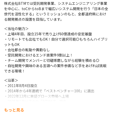
株式会社BTMでは受託開発事業、システムエンジニアリング事業
を中心に、toCからtoBまで幅広いシステム開発を行う「日本の全
世代を活性化する」というミッションのもと、全都道府県におけ
る開発拠点の設置を目指しています。
＜当社の魅力＞

・上場4年目、設立15年で売り上げ60億達成の安定基盤

・リモートでも出社でもOK！自分で選択可能◎もちろんハイブリ
ットもOK

・会社都合の転勤や異動なし

・受託開発におけるエンド直案件9割以上！

・チーム開発でメンバーと切磋琢磨しながら経験を積める◎

・自社開発や興味のある言語への案件参画など手をあげれば挑戦
できる環境！
＜沿革＞

・2011年8月4日設立

・2014年から4年連続で「ベストベンチャー100」に選出

・2022年12月に東証グロース市場へ上場

・2025年1月に子会社「BTMAIZ」設立

・2026年2月にQSD社を子会社化

もっと見る
・2026年6月自社のAIエージェントサービス「TracisAI」をリリー