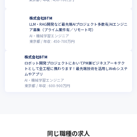
株式会社BTM
LLM・RAG開発など最先端AIプロジェクト多数有/AIエンジニ
ア募集（プライム案件有／リモート可）
AI・機械学習エンジニア
東京都
年収 :
450
-
700
万円
株式会社BTM
ロボット開発プロジェクトにおいてPM兼ビジネスアーキテク
トとして全工程に携わります！最先端技術を活用しWebシステ
ムやアプリ
AI・機械学習エンジニア
東京都
年収 :
600
-
900
万円
同じ職種の求人