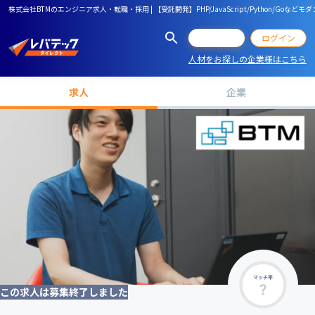
株式会社BTMのエンジニア求人・転職・採用 | 【受託開発】PHP/JavaScript/Python/Go
会員登録
ログイン
人材をお探しの企業様はこちら
求人
企業
マッチ率
この求人は募集終了しました