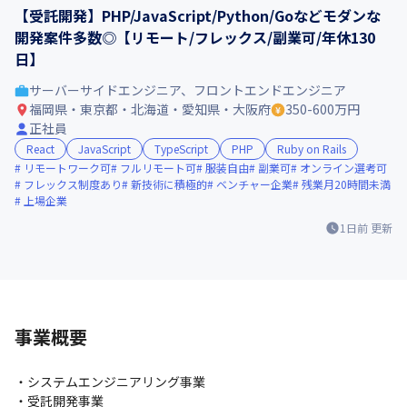
【受託開発】PHP/JavaScript/Python/Goなどモダンな
開発案件多数◎【リモート/フレックス/副業可/年休130
日】
サーバーサイドエンジニア、フロントエンドエンジニア
福岡県・東京都・北海道・愛知県・大阪府
350-600万円
正社員
React
JavaScript
TypeScript
PHP
Ruby on Rails
リモートワーク可
フルリモート可
服装自由
副業可
オンライン選考可
フレックス制度あり
新技術に積極的
ベンチャー企業
残業月20時間未満
上場企業
1日前
更新
事業概要
・システムエンジニアリング事業

・受託開発事業
