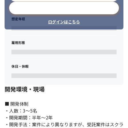
メールアドレスで登録
想定年収
ログインはこちら
雇用形態
休日・休暇
「日本の全世代を活性化する」をMissionとして掲げ、地方創生を
目指します。
開発環境・現場
■ 開発体制

・人数：3～5名

・開発期間：半年～2年

・開発手法：案件により異なりますが、受託案件はスクラ