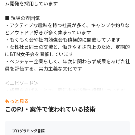
ム開発を採用しています

■ 現場の雰囲気

・アクティブな趣味を持つ社員が多く、キャンプや釣りな
どアウトドア好きが多く集まっています

・もくもく会や社内勉強会も積極的に開催しています

・女性社員同士の交流と、働きやすさ向上のため、定期的
にBTM女子会を開催しています

・ベンチャー企業らしく、年次に関わらず成果をあげた社
員を評価する、実力主義な文化です

＜エピソード＞

・成果をあげることで、最年少の25歳で役職についた社
員がいます

もっと見る
このPJ・案件で使われている技術
■ 会社について

・テレワークの導入/活用実績が認められ、総務省主催の
「テレワーク先駆者百選」に選定されました（2021年11
プログラミング言語
月）
