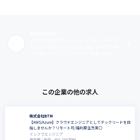
ス

・設立15年で売り上げ60億達成！
株式会社BTM
＜株式会社BTMのミッション・想い＞日本の
全世代を活性化するこれが、私たちBTMの掲
げる変わらぬミッションです。会長（北海道
出身）と社長（岡山出身）の原体験から「地
方にもっとチャンスを」という想いが根･･･
この企業の他の求人
株式会社BTM
【AWS/Azure】クラウドエンジニアとしてテックリードを目
指しませんか？リモート可/福利厚生充実〇
インフラエンジニア
東京都
年収 :
450
-
700
万円