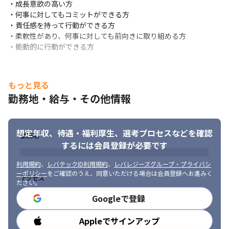
・成長意欲の高い方

------------------------------------------------------------
・何事に対してもコミットができる方

今以上に実力を付け、AI時代にも負けない市場価値の高いエンジ
・責任感を持って行動ができる方

ニアになりたい。

・柔軟性があり、何事に対しても前向きに取り組める方

20代、30代のうちから様々な経験を積みたい。

・能動的に行動ができる方
在宅で私生活と仕事を両立しながら働きたい。

現職よりも安定的な企業で就業したい。
もっと見る
そんな想いがある方を大募集しております！
勤務地・給与・その他情報
ぜひ興味をもっていただけましたら、

一度お話を聞きに来ていただけますと幸いです。
想定年収、待遇・福利厚生、
選考プロセスなどを確認
ご応募、お待ちしております♪
勤務地
するには会員登録が必要です
利用規約
、
レバテックID利用規約
、
レバレジーズグループ・プライバシ
ーポリシー
をご確認のうえ、同意いただける場合は会員登録へお進みく
アクセス
ださい。
Googleで登録
Appleでサインアップ
勤務時間