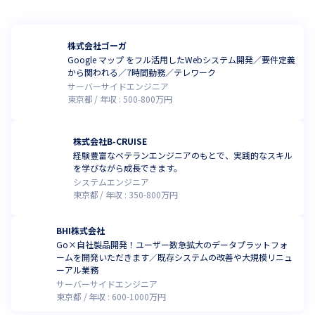
株式会社ゴーガ
Google マップ をフル活用したWebシステム開発／要件定義
から関われる／7時間勤務／テレワーク
サーバーサイドエンジニア
東京都
年収 :
500
-
800
万円
株式会社B-CRUISE
経験豊富なベテランエンジニアのもとで、実践的なスキル
を学びながら成長できます。
システムエンジニア
東京都
年収 :
350
-
800
万円
BHI株式会社
Go×自社製品開発！ユーザー数急拡大のデータプラットフォ
ームを開発いただきます／既存システムの改善や大規模リニュ
ーアル業務
サーバーサイドエンジニア
東京都
年収 :
600
-
1000
万円