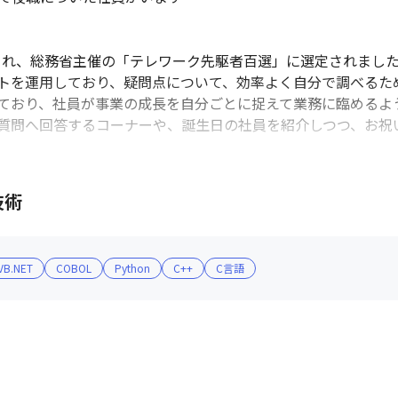
れ、総務省主催の「テレワーク先駆者百選」に選定されました（2
トを運用しており、疑問点について、効率よく自分で調べるため
ており、社員が事業の成長を自分ごとに捉えて業務に臨めるよう
質問へ回答するコーナーや、誕生日の社員を紹介しつつ、お祝
技術
VB.NET
COBOL
Python
C++
C言語