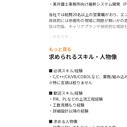
・某弁護士事務所向け基幹システム開発（PHP、
当社では総勢20名以上の営業職がおり、エ
具体的には参画先の現場に問題が無いかの定
談は勿論、キャリアプランや技術的な相談
＜募集背景＞

・現在複数事業を展開していますが、今回S
もっと見る
求められるスキル・人物像
■ 必須スキル/経験

・C/C++/C#/VB/COBOLなど、業務/組み
※特に言語は絞りません
■ 歓迎スキル/経験

・PM、PLなどの上流工程経験

・工数見積もり経験

・詳細設計以降の経験
■ 求める人物像
