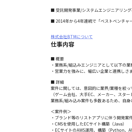
■ 受託開発事業/システムエンジニアリン
■ 2014年から4年連続で「ベストベンチ
株式会社BTMについて
仕事内容
■ 概要

・業務系/組込みエンジニアとして以下の業
・営業力を強みに、幅広い企業と連携しさま
■ 詳細

案件に関しては、意図的に業界/業種を絞ってい
（ゲーム会社、大手EC、メーカー、スター
業務系/組み込み案件も多数あるため、自
＜案件例＞

・ブランド等のリストアプリに伴う開発案件
・CMSを使用したECサイト構築（Java）

・ECサイトのAWS運用、構築（Python、AW