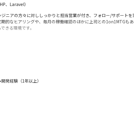
Laravel）
ンジニアの方々に対ししっかりと担当営業が付き、フォロー/サポートを実
期的なヒアリングや、毎月の稼働確認のほかに上司との1on1MTGも
もできる環境です。
ES事業を拡大するべく、メンバーを大々的に募集します
込み開発経験（1年以上）
