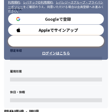
利用規約
、
レバテックID利用規約
、
レバレジーズグループ・プライバシ
ーポリシー
をご確認のうえ、同意いただける場合は会員登録へお進みく
■業務内容の変更範囲

アクセス
ださい。
＜雇入時＞

Googleで登録
システム開発関連業務
＜変更範囲＞

Appleでサインアップ
勤務時間
会社の定める範囲
メールアドレスで登録
【社内・部署の雰囲気】

・中途採用者も多く、年齢社歴問わず相談しアイデアを出し合え
想定年収
る風通しの環境です。
ログインはこちら
【部署のワクを超えたチームで仕事】

・1つの開発案件について営業、サポートスタッフ、デザイン、開
雇用形態
発部がチームを組んで対応します。お客様が求める仕様や機能を
営業がヒアリングし、その課題をみんなで解決して、カタチにし
ていきます。サービスを使う方々の意見を身近に聞きながら開発
できるため、自分の仕事の手ごたえを実感できます。
休日・休暇
開発環境・現場