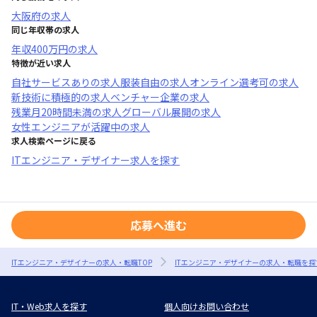
大阪府
の求人
同じ年収帯の求人
年収
400万円
の求人
特徴が近い求人
自社サービスあり
の求人
服装自由
の求人
オンライン選考可
の求人
新技術に積極的
の求人
ベンチャー企業
の求人
残業月20時間未満
の求人
グローバル展開
の求人
女性エンジニアが活躍中
の求人
求人検索ページに戻る
ITエンジニア・デザイナー求人を探す
応募へ進む
ITエンジニア・デザイナーの求人・転職TOP
ITエンジニア・デザイナーの求人・転職を探
IT・Web求人を探す
個人向けお問い合わせ