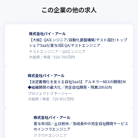
この企業の他の求人
株式会社パイ・アール
【大阪】QAエンジニア/自動化基盤構築/テスト設計/トップ
シェアSaaS/賞与3回 QA/テストエンジニア
テストエンジニア・QAエンジニア
大阪府
年収 :
550
-
700
万円
株式会社パイ・アール
【法定義務化を支える自社SaaS】アルキラーNEXの開発EM
◆組織開発の最大化／完全自社開発・残業20h以内
プロジェクトマネージャー
大阪府
年収 :
720
-
851
万円
株式会社パイ・アール
賞与年3回／土日祝休／急成長中の完全自社開発サービス
のインフラエンジニア
クラウドエンジニア