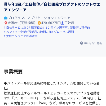
賞与年3回／土日祝休／自社開発プロダクトのソフトウエ
アエンジニア
プログラマ、アプリケーションエンジニア
大阪府（天満橋駅）
420-602万円
正社員
自社サービスあり
服装自由
オンライン選考可
新技術に積極的
ベンチャー企業
残業月20時間未満
グローバル展開
女性エンジニアが活躍中
2026/7/1
更新
事業概要
◆パイ・アールは交通系に特化したITシステムを開発している会
社。

飲酒運転防止するアルコールチェッカーとスマホアプリを連動さ
せた『アルキラーNEX』、ながら運転防止システム『dLop』、社
員・車両管理クラウド『Vee』など、様々なITサービスを提供し、