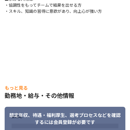
ールドがあります。

・協調性をもってチームで結果を出せる方

まずは積極的に手を動かして開発していただくことを期待してい
・スキル、知識の習得に意欲があり、向上心が強い方
ます。

マネジメントにご興味がある方であれば、リーダと一緒に開発し
ながら技術でチームを牽引していただきたいと考えています。
【入社後のフォロー】

入社後は製品のコースコードや開発環境に慣れていただきなが
ら、出された課題をこなしていきます。

進捗状況によっては試用期間終了前に重要なプロジェクトにアサ
インすることも。得意な領域や生かしたいスキルがあれば、チー
ムの枠を超えて挑戦することもできます。
仕事のやりがい

・自社製品開発のため、自分のアイデアや提案が反映できます。

もっと見る
・新しい開発が発生する際は、新しい言語や開発環境にチャレン
勤務地・給与・その他情報
ジいただける環境です。

・社会的貢献性の高い事業のため、責任と誇りを持って取り組め
ます。

想定年収、待遇・福利厚生、
選考プロセスなどを確認
・上流工程から下流工程まで幅広く関わることが可能です。

勤務地
するには会員登録が必要です
・キャリアアップ事例：新卒入社した6年目のエンジニアが現在リ
ーダーとして活躍中です。