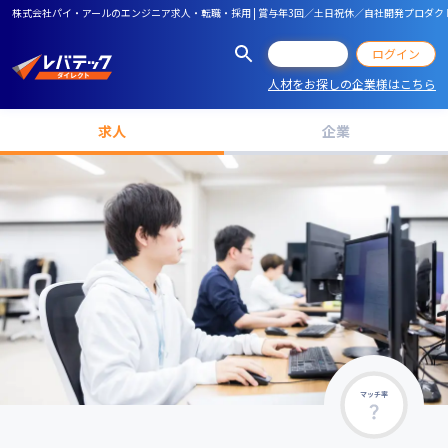
株式会社パイ・アールのエンジニア求人・転職・採用 | 賞与年3回／土日祝休／自社開発プロダ
会員登録
ログイン
人材をお探しの企業様はこちら
求人
企業
マッチ率