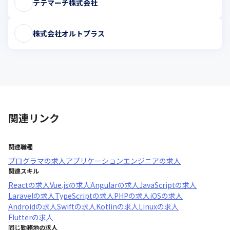
テテマーチ株式会社
株式会社オルトプラス
関連リンク
関連職種
プログラマ
の求人
アプリケーションエンジニア
の求人
関連スキル
React
の求人
Vue.js
の求人
Angular
の求人
JavaScript
の求人
Laravel
の求人
TypeScript
の求人
PHP
の求人
iOS
の求人
Android
の求人
Swift
の求人
Kotlin
の求人
Linux
の求人
Flutter
の求人
同じ勤務地の求人