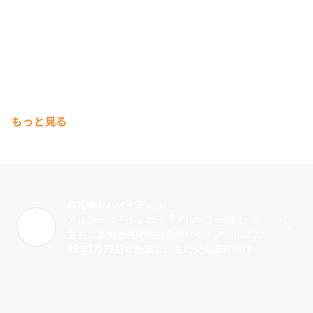
もっと見る
株式会社パイ・アール
アルコールチェッカー『アルキラーNEX』を
主力に事業を展開株式会社パイ・アールは20
08年5月27日に創業し、主に交通業界向けに
システムの開発・提供を行ってきました。主
力製品として提供しているのは、ス･･･