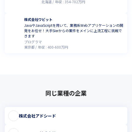
北海道
年収 :
354
-
702
万円
株式会社ワビット
JavaやJavaScriptを用いて、業務系Webアプリケーションの開
発をお任せ！大手SIerからの案件をメインに上流工程に挑戦で
きます
プログラマ
東京都
年収 :
400
-
600
万円
同じ業種の企業
株式会社アドシード