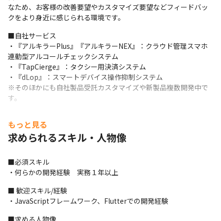
なため、お客様の改善要望やカスタマイズ要望などフィードバッ
クをより身近に感じられる環境です。
■自社サービス

・『アルキラーPlus』『アルキラーNEX』：クラウド管理スマホ
連動型アルコールチェックシステム

・『TapCierge』：タクシー用決済システム

・『dLop』：スマートデバイス操作抑制システム

※そのほかにも自社製品受託カスタマイズや新製品複数開発中で
す。
■直近の追加開発事例

もっと見る
【アルキラーNEX】

求められるスキル・人物像
・遠隔地でのスムーズな点呼を行うため、1アプリ内でアルコール
チェックとビデオ通話を完結できる「ビデオ点呼機能」を追加

・運転記録の走行管理機能に付随して、車両や人のリソース管理
■必須スキル

を行うための「予定機能」を追加
・何らかの開発経験　実務１年以上
【募集背景】

■ 歓迎スキル/経験

外部サービスとの連携強化、新サービスのリリースなどに伴い、
・JavaScriptフレームワーク、Flutterでの開発経験
人員を増員強化しています。

特に経験と実績を積んだエンジニアの方が活躍・挑戦できるフィ
■求める人物像
