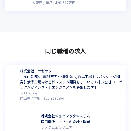
大阪府
年収 :
420
-
602
万円
同じ職種の求人
株式会社ローゼック
【岡山勤務/月給26万円～/転勤なし/食品工場向けパッケージ開
発】食品工場向け基幹システム開発をしている＜株式会社ローゼ
ック＞が＜システムエンジニア＞を募集します！
プログラマ
岡山県
年収 :
312
-
358
万円
株式会社ジェイマックシステム
医用画像サーバーの設計・開発
システムエンジニア