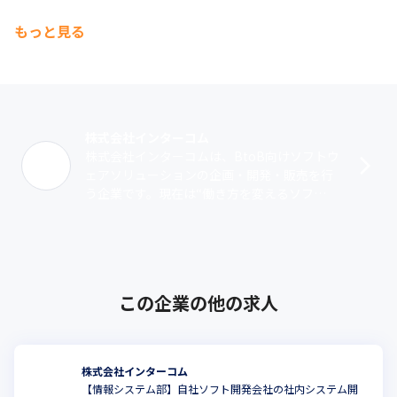
もっと見る
株式会社インターコム
株式会社インターコムは、BtoB向けソフトウ
ェアソリューションの企画・開発・販売を行
う企業です。現在は“働き方を変えるソフ
ト”をテーマに、勤務状態の見える化を実現す
るソフトや給与明細を電子化するソフト･･･
この企業の他の求人
株式会社インターコム
【情報システム部】自社ソフト開発会社の社内システム開