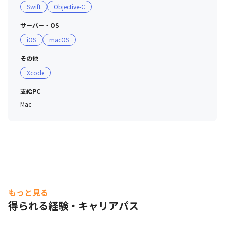
Swift
Objective-C
・毎週水曜日はノー残業DAYを実施しており、プライベー
トと仕事の両立がしやすい環境

サーバー・OS
iOS
macOS
■ 制度

＜教育制度＞

その他
・チーム開発の手法などに関する勉強会を部門内で不定期
Xcode
に開催中

　（会社同意のもと残業扱い）

支給PC
・資格取得支援制度あり

Mac
　（会社が定めた資格／受験料は会社が負担し資格によっ
ては合格報奨金あり）

＜評価制度＞

・人事制度で定める等級ごとに求める役割や能力（コンピ
テンシー）を明示し、社員が目指すべき姿を具現化するこ
とでキャリア形成をサポート

もっと見る
・「IT技術者としての専門スキル」を会得することだけで
得られる経験・キャリアパス
なく、ビジネスパーソンとして「ヒューマンスキル」や