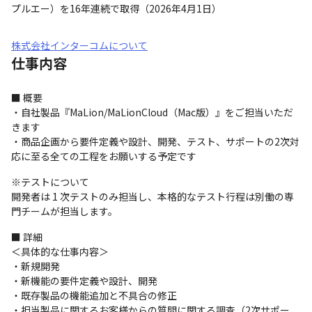
プルエー）を16年連続で取得（2026年4月1日）
株式会社インターコムについて
仕事内容
■ 概要

・自社製品『MaLion/MaLionCloud（Mac版）』をご担当いただ
きます

・商品企画から要件定義や設計、開発、テスト、サポートの2次対
応に至る全ての工程をお願いする予定です
※テストについて

開発者は 1 次テストのみ担当し、本格的なテスト行程は別働の専
門チームが担当します。
■ 詳細

＜具体的な仕事内容＞

・新規開発

・新機能の要件定義や設計、開発

・既存製品の機能追加と不具合の修正

・担当製品に関するお客様からの質問に関する調査（2次サポー