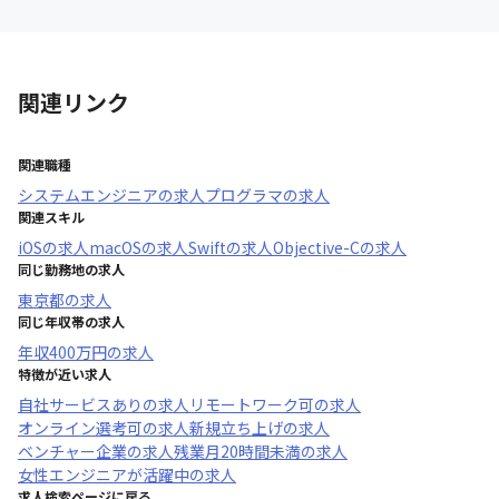
関連リンク
関連職種
システムエンジニア
の求人
プログラマ
の求人
関連スキル
iOS
の求人
macOS
の求人
Swift
の求人
Objective-C
の求人
同じ勤務地の求人
東京都
の求人
同じ年収帯の求人
年収
400万円
の求人
特徴が近い求人
自社サービスあり
の求人
リモートワーク可
の求人
オンライン選考可
の求人
新規立ち上げ
の求人
ベンチャー企業
の求人
残業月20時間未満
の求人
女性エンジニアが活躍中
の求人
求人検索ページに戻る