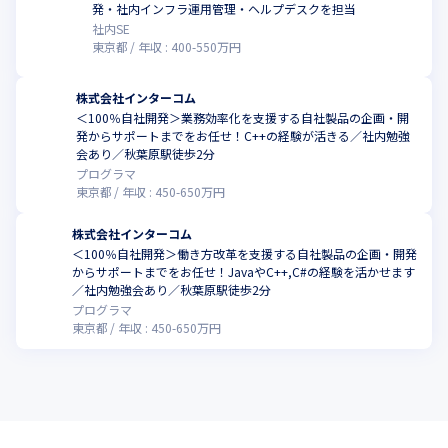
こ
発・社内インフラ運用管理・ヘルプデスクを担当
社内SE
東京都
年収 :
400
-
550
万円
株式会社インターコム
＜100％自社開発＞業務効率化を支援する自社製品の企画・開
発からサポートまでをお任せ！C++の経験が活きる／社内勉強
会あり／秋葉原駅徒歩2分
プログラマ
東京都
年収 :
450
-
650
万円
株式会社インターコム
＜100％自社開発＞働き方改革を支援する自社製品の企画・開発
からサポートまでをお任せ！JavaやC++,C#の経験を活かせます
／社内勉強会あり／秋葉原駅徒歩2分
プログラマ
東京都
年収 :
450
-
650
万円