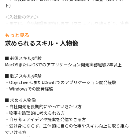
ト）
＜入社後の流れ＞

・まずは、商品知識を習得します（マニュアルを読んだり、実際
に商品を動かして学習します）

もっと見る
・Eラーニングを用いた言語の習得

求められるスキル・人物像
・配属後は、開発のテスト（改修/機能追加した商品やサービスの
テスト）からお任せする予定です
■ 必須スキル/経験

＜業務の進め方＞

MacOSまたはiOSでのアプリケーション開発実務経験2年以上
・朝会/夕会の双方、もしくはどちらかを日次で開催し、進捗の確
認を行います

■ 歓迎スキル/経験

・担当する商品に関する打合せを、グループ内や同商品担当の営
・Objective-CまたはSwiftでのアプリケーション開発経験

業チームと定期的に行います

・Windowsでの開発経験
・配属チームによって多少異なります
■ 求める人物像

＜チーム詳細＞

・自社開発を長期的にやっていきたい方

・チーム全体は10名程、Mac版は2名で開発を行います

・物事を論理的に考えられる方

・自身の実力に応じて任せるフェーズを決定します

・自ら考えアイデアや提案を発信できる方

・入社後、基本的には一つの商品を担当します

・受け身にならず、主体的に自らの仕事やスキル向上に取り組ん
・開発手法は配属チームによって異なります

でいける方

・アジャイル開発やウォーターフォール開発のほか、これら2つの