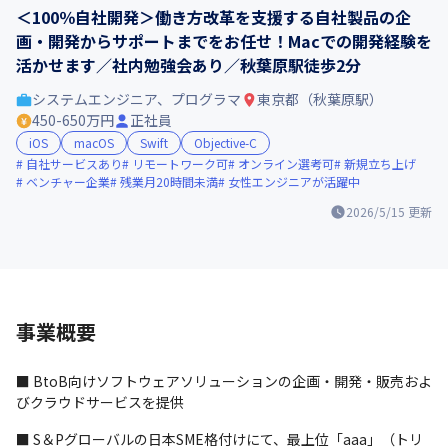
＜100％自社開発＞働き方改革を支援する自社製品の企
画・開発からサポートまでをお任せ！Macでの開発経験を
活かせます／社内勉強会あり／秋葉原駅徒歩2分
システムエンジニア、プログラマ
東京都（秋葉原駅）
450-650万円
正社員
iOS
macOS
Swift
Objective-C
自社サービスあり
リモートワーク可
オンライン選考可
新規立ち上げ
ベンチャー企業
残業月20時間未満
女性エンジニアが活躍中
2026/5/15
更新
事業概要
■ BtoB向けソフトウェアソリューションの企画・開発・販売およ
びクラウドサービスを提供
■ S＆Pグローバルの日本SME格付けにて、最上位「aaa」（トリ