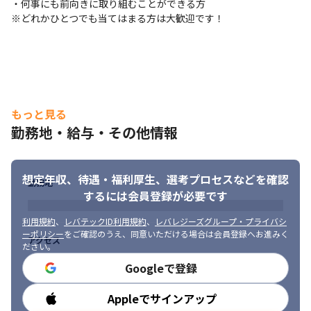
・何事にも前向きに取り組むことができる方

開発手法の要素をあわせ持つ手法で開発を行うチームも存在しま
※どれかひとつでも当てはまる方は大歓迎です！
す

・開発管理ツールはRedmine、コミュニケーションツールは
Google MeetやGoogle Chatを使用しています
■ この仕事の面白み、魅力

・開発して終わりではなく、お客様からの反応やご意見を、商品
にフィードバックすることができます

もっと見る
・開発を担当した技術者は展示会に立ち会い、自分の作った商品
勤務地・給与・その他情報
に対する来場者の反応を直接体験できます

・自社開発ならではの、「自分の仕事を多くの人に知ってもらえ
る」楽しさがあります

想定年収、待遇・福利厚生、
選考プロセスなどを確認
・新規の開発や改善についての提案に挑戦することも可能です

勤務地
するには会員登録が必要です
・それぞれの商品を専門で対応するため、深い知識を身につけら
れます
利用規約
、
レバテックID利用規約
、
レバレジーズグループ・プライバシ
ーポリシー
をご確認のうえ、同意いただける場合は会員登録へお進みく
アクセス
ださい。
Googleで登録
Appleでサインアップ
勤務時間