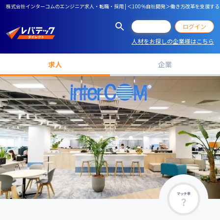
株式会社インターコムのエンジニア求人・転職・採用 | ＜100％自社開発＞働き方改革を支援
会員登録
ログイン
人材をお探しの企業様はこちら
求人
企業
マッチ率