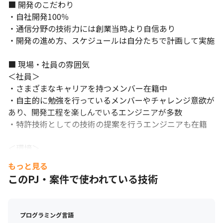
■ 開発のこだわり

・自社開発100％

・通信分野の技術力には創業当時より自信あり

・開発の進め方、スケジュールは自分たちで計画して実施

■ 現場・社員の雰囲気

＜社員＞

・さまざまなキャリアを持つメンバー在籍中

・自主的に勉強を行っているメンバーやチャレンジ意欲が
あり、開発工程を楽しんでいるエンジニアが多数

・特許技術としての技術の提案を行うエンジニアも在籍

＜環境＞

・全体的に中途入社の比率が高く、ハンデは一切なく、自
もっと見る
由に伸び伸びと活躍できる社風

このPJ・案件で使われている技術
・お互い声を掛け合い、よく話し合い、みんなで協力して
開発業務を進行中

・メンバーはとても話しやすく、年齢や経験に関係なく意
プログラミング言語
見が通りやすい
