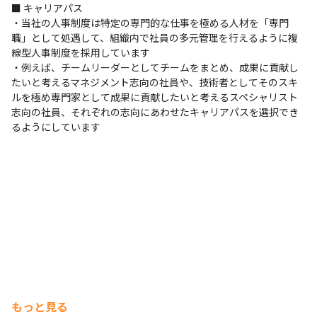
「コンセプチャルスキル」を強化していくための人材育成
■ キャリアパス

を推進

・当社の人事制度は特定の専門的な仕事を極める人材を「専門
・年2回、上長との面談を実施する事で目標に対する達成
職」として処遇して、組織内で社員の多元管理を行えるように複
度合いを確認し、自身の課題や目標を明らかにして仕事を
線型人事制度を採用しています

進められる
・例えば、チームリーダーとしてチームをまとめ、成果に貢献し
たいと考えるマネジメント志向の社員や、技術者としてそのスキ
ルを極め専門家として成果に貢献したいと考えるスペシャリスト
志向の社員、それぞれの志向にあわせたキャリアパスを選択でき
るようにしています
社内風景
もっと見る