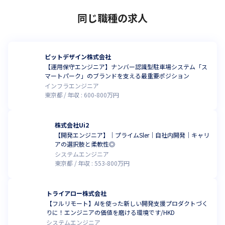
同じ職種の求人
ピットデザイン株式会社
【運用保守エンジニア】ナンバー認識型駐車場システム「ス
マートパーク」のブランドを支える最重要ポジション
インフラエンジニア
東京都
年収 :
600
-
800
万円
株式会社Ui2
【開発エンジニア】｜プライムSler｜自社内開発｜キャリ
アの選択肢と柔軟性◎
システムエンジニア
東京都
年収 :
553
-
800
万円
トライアロー株式会社
【フルリモート】AIを使った新しい開発支援プロダクトづく
りに！エンジニアの価値を磨ける環境です/HKD
システムエンジニア