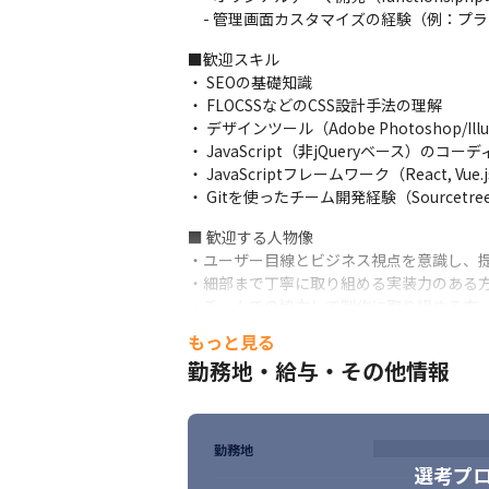
　- 管理画面カスタマイズの経験（例：プラ
■歓迎スキル

・ SEOの基礎知識

・ FLOCSSなどのCSS設計手法の理解

・ デザインツール（Adobe Photoshop/Illu
・ JavaScript（非jQueryベース）のコー
・ JavaScriptフレームワーク（React, Vu
・ Gitを使ったチーム開発経験（Sourcet
■ 歓迎する人物像

・ユーザー目線とビジネス視点を意識し、提
・細部まで丁寧に取り組める実装力のある方
・チームでの協力して制作に取り組める方
もっと見る
勤務地・給与・その他情報
勤務地
選考プ