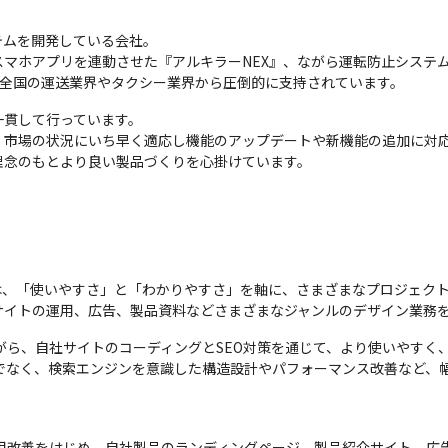
ムを開発している会社。

マホアプリを連動させた『アルキラーNEX』、ながら運転防止システム
し、全国の運送業界やタクシー業界から圧倒的に支持されています。
貫して行っています。

、市場の状況にいち早く適応し機能のアップデートや新機能の追加に対
理念のもとより良い製品づくりを心掛けています。
は、「使いやすさ」と「わかりやすさ」を軸に、さまざまなプロジェク
サイトの運用、広告、製品資料などさまざまなジャンルのデザイン業務
がら、自社サイトのコーディングとSEO対策を通じて、より使いやすく
どの実装だけでなく、検索エンジンを意識した構造設計やパフォーマンス改善な