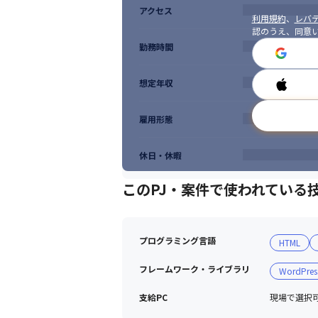
アクセス
利用規約
、
レバテ
認のうえ、同意
勤務時間
想定年収
雇用形態
休日・休暇
このPJ・案件で使われている
プログラミング言語
HTML
フレームワーク・ライブラリ
WordPres
支給PC
現場で選択可能