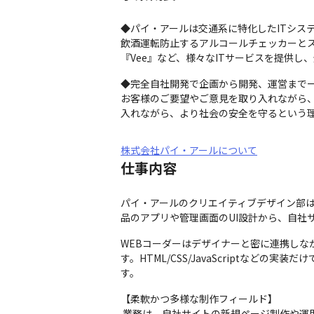
◆パイ・アールは交通系に特化したITシステ
飲酒運転防止するアルコールチェッカーとス
『Vee』など、様々なITサービスを提供
◆完全自社開発で企画から開発、運営まで一
お客様のご要望やご意見を取り入れながら
入れながら、より社会の安全を守るという
株式会社パイ・アールについて
仕事内容
パイ・アールのクリエイティブデザイン部
品のアプリや管理画面のUI設計から、自社
WEBコーダーはデザイナーと密に連携しな
す。HTML/CSS/JavaScriptな
す。
【柔軟かつ多様な制作フィールド】

 業務は、自社サイトの新規ページ制作や運用改善をはじめ、自社製品のランディングページ、製品紹介サイト、広告連動ページなど多岐にわたります。コーデ