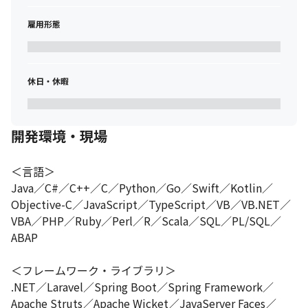
■3年以上の経験者

雇用形態
　・アーキテクトや先端技術の構成作りがができます。

　・クラウドサーバーの環境下で開発など、更なる技術改進がで
きます。

　　（AWS／Azure／GCPなど）

休日・休暇
　　または、リーダー／アーキテクトな開発ができます。

　・PL/SLのマネジメントのご経験や要件定義からご経験ができま
す。

■5年以上の経験者

開発環境・現場
　・アーキテクトフェーズのご経験ができます。

　・クライアントへの提案や折衝ができます。

＜言語＞

　・社内稟議／申請の確認と承認の経験ができます。

　・見積書の作成ができます。

Java／C#／C++／C／Python／Go／Swift／Kotlin／
　・PM／コンサルのご経験ができます。

Objective-C／JavaScript／TypeScript／VB／VB.NET／
　・5名以上の大型チームマネジメントができます。
VBA／PHP／Ruby／Perl／R／Scala／SQL／PL/SQL／
ABAP

【年齢層】

20代・44％ ／ 30代・39％ ／ 40代・14％ ／ 50代・3％
＜フレームワーク・ライブラリ＞

.NET／Laravel／Spring Boot／Spring Framework／
Apache Struts／Apache Wicket／JavaServer Faces／