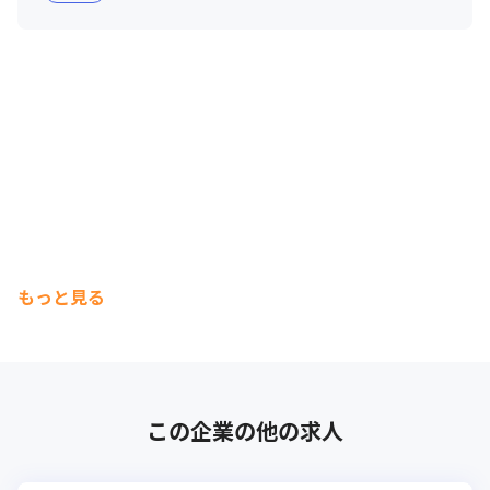
＜ソースコード管理・リポジトリ管理＞

GitHub

＜プロジェクト管理・情報共有ツール＞

Notion／Slack

＜IDE・開発環境＞

VSCode／IntelliJ IDEA／Visual C++／VC++

＜クラウド・AWS＞

CloudWatch／ECS／SES／S3／Security Hub

もっと見る
＜その他＞

Linux／Firebase／Docker など
この企業の他の求人