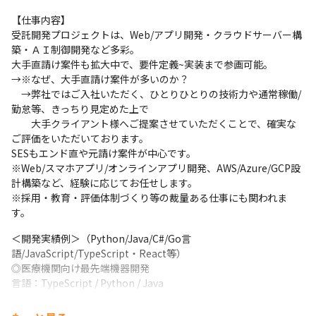
【仕事内容】

受託開発プロジェクトは、Web/アプリ開発・クラウドサーバー構
築・ＡＩ制御開発など多彩。

大手直請け案件も拡大中で、要件定義~実装まで参画可能。

→※なぜ、大手直請け案件が多いのか？

　→弊社ではご入社いただく、ひとりひとりの技術力や通常稼働/
勤怠等、きっちり見定めた上で

　　大手クライアント様へご提案させていただくことで、確実な
ご評価をいただいております。

SESもエンド直や元請け案件が中心です。

※Web/スマホアプリ/オンラインアプリ開発、AWS/Azure/GCP設
計構築など、経験に応じてお任せします。

※採用・教育・評価体制づくり等の裁量ある仕事にも関われま
す。
＜開発実績例＞（Python/Java/C#/Go言
語/JavaScript/TypeScript・React等）

◎医療機関向け最先端機器開発

言語：TypeScript / Python / Java

ＦＷ：React / Next.js / Spring Boot

ＤＢ：PostgreSQL