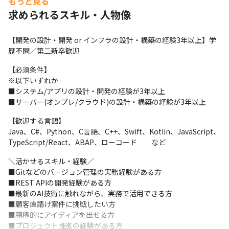
もっと見る
求められるスキル・人物像
◎カーシェアリングサービスアプリ開発

言語：TypeScript / Go

ＦＷ：React / Next.js

【開発の設計・開発 or インフラの設計・構築の経験3年以上】学
ＤＢ：PostgreSQL
歴不問／第二新卒歓迎
◎クラブDJ向けリアルタイムデータ基盤開発

【必須条件】

言語：Rust / Python

※以下いずれか

ＤＢ：ClickHouse
■システム/アプリの設計・開発の経験が3年以上

■サーバー(オンプレ/クラウド)の設計・構築の経験が3年以上
◎自動運転システム開発

言語：C / C++ / Python

【歓迎する言語】

ＦＷ：TensorFlow / PyTorch
Java、C#、Python、C言語、C++、Swift、Kotlin、JavaScript、
TypeScript/React、ABAP、ローコード　　など
◎ファンクラブ会員サイト開発

言語：TypeScript / Java

＼活かせるスキル・経験／

ＦＷ：React / Next.js / Spring Boot

■Gitなどのバージョン管理の実務経験がある方

ＤＢ：PostgreSQL / MySQL
■REST APIの開発経験がある方

■最新のAI技術に触れながら、実務で活用できる方

その他多数
■顧客直請け案件に挑戦したい方

■積極的にアイディアを出せる方

■プロジェクト推進の経験がある方