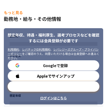
【求める人物像】

もっと見る
・挑戦と成長を止めない方: 経験年数や年齢に関わらず、新しい技
術やポジションに積極的に手を挙げ、自己成長を追求できる方。

勤務地・給与・その他情報
・努力が正当に報われることを望む方: 案件単価や評価基準がオー
プンな環境で、自身の成果が給与やキャリアに直結することを喜
びと感じる方。

想定年収、待遇・福利厚生、
選考プロセスなどを確認
勤務地
・主体的に組織づくりに関わりたい方: エンジニアとしての実務だ
するには会員登録が必要です
けでなく、採用・教育・評価体制づくりなど、会社運営にも裁量
を持って関わりたい意欲を持つ方。

利用規約
、
レバテックID利用規約
、
レバレジーズグループ・プライバシ
以上のポテンシャルをお持ちの方以外でもご面接の際に弊社の考
ーポリシー
をご確認のうえ、同意いただける場合は会員登録へお進みく
アクセス
えを、

ださい。
お伝えすると同時にあなたのお考えもお聞かせください。

Googleで登録
仕事／ビジネスのフィーリングが合う方も大歓迎です。
Appleでサインアップ
勤務時間
★★★以下がポイントです★★★

弊社での業務は以下の業務対応が可能です！

メールアドレスで登録
■1年以上の経験者

・市場ニーズの高いしっかりとした開発スキルをご経験できま
想定年収
す。

ログインはこちら
・設計フェーズのご経験ができます！

・先端技術を駆使したモダン開発が経験できます。
