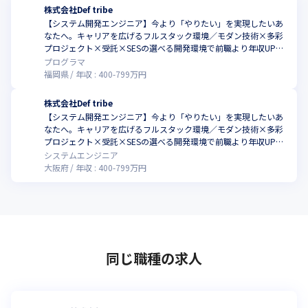
株式会社Def tribe
【システム開発エンジニア】今より「やりたい」を実現したいあ
なたへ。キャリアを広げるフルスタック環境／モダン技術×多彩
プロジェクト×受託×SESの選べる開発環境で前職より年収UP率
ほぼ100％！
プログラマ
福岡県
年収 :
400
-
799
万円
株式会社Def tribe
【システム開発エンジニア】今より「やりたい」を実現したいあ
なたへ。キャリアを広げるフルスタック環境／モダン技術×多彩
プロジェクト×受託×SESの選べる開発環境で前職より年収UP率
ほぼ100％！
システムエンジニア
大阪府
年収 :
400
-
799
万円
同じ職種の求人