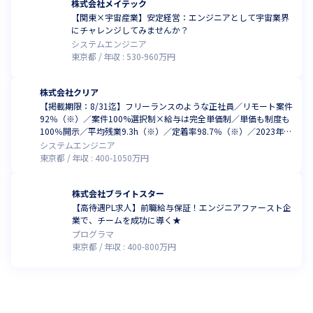
株式会社メイテック
【関東×宇宙産業】安定経営：エンジニアとして宇宙業界
にチャレンジしてみませんか？
システムエンジニア
東京都
年収 :
530
-
960
万円
株式会社クリア
【掲載期限：8/31迄】フリーランスのような正社員／リモート案件
92％（※）／案件100%選択制×給与は完全単価制／単価も制度も
100％開示／平均残業9.3h（※）／定着率98.7％（※）／2023年度
の売上成長率は160%（※いずれも、2025年12月時点）
システムエンジニア
東京都
年収 :
400
-
1050
万円
株式会社ブライトスター
【高待遇PL求人】前職給与保証！エンジニアファースト企
業で、チームを成功に導く★
プログラマ
東京都
年収 :
400
-
800
万円