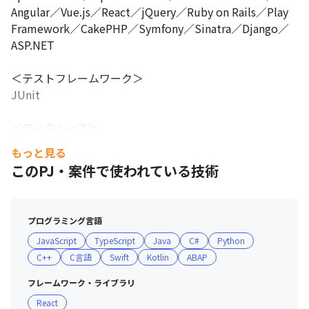
Angular／Vue.js／React／jQuery／Ruby on Rails／Play 
Framework／CakePHP／Symfony／Sinatra／Django／
ASP.NET

＜テストフレームワーク＞

JUnit

＜データベース＞

SQL Server／MySQL／Oracle Database／PostgreSQL／
もっと見る
DB2／HiRDB／Sybase／Access／NoSQL

このPJ・案件で使われている技術
＜Webサーバ・アプリケーションサーバ＞

Apache HTTP Server／Tomcat／WebLogic／IIS／
プログラミング言語
WebSphere Application Server

JavaScript
TypeScript
Java
C#
Python
C++
C言語
Swift
Kotlin
ABAP
＜ミドルウェア・分散処理基盤＞

Apache Hadoop

フレームワーク・ライブラリ
React