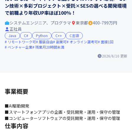
ン技術×多彩プロジェクト×受託×SESの選べる開発環境
で前職より年収UP率ほぼ100％！
システムエンジニア、プログラマ
東京都
400-799万円
正社員
Java
C#
Python
C++
C言語
リモートワーク可
服装自由
副業可
オンライン選考可
面接1回
ベンチャー企業
残業月20時間未満
2026/6/10
更新
事業概要
■AI駆動開発

■スマートフォンアプリの企画・受託開発・運用・保守の管理

■コンピューターソフトウェアの受託開発・運用・保守の管理
仕事内容