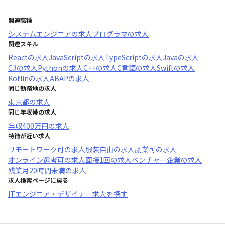
関連職種
システムエンジニア
の求人
プログラマ
の求人
関連スキル
React
の求人
JavaScript
の求人
TypeScript
の求人
Java
の求人
C#
の求人
Python
の求人
C++
の求人
C言語
の求人
Swift
の求人
Kotlin
の求人
ABAP
の求人
同じ勤務地の求人
東京都
の求人
同じ年収帯の求人
年収
400万円
の求人
特徴が近い求人
リモートワーク可
の求人
服装自由
の求人
副業可
の求人
オンライン選考可
の求人
面接1回
の求人
ベンチャー企業
の求人
残業月20時間未満
の求人
求人検索ページに戻る
ITエンジニア・デザイナー求人を探す