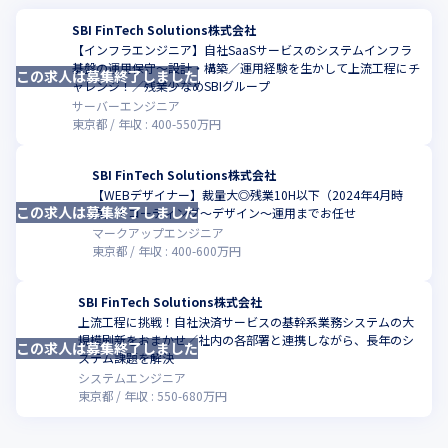
SBI FinTech Solutions株式会社
【インフラエンジニア】自社SaaSサービスのシステムインフラ
基盤の運用保守～設計・構築／運用経験を生かして上流工程にチ
この求人は募集終了しました
こ
ャレンジ！／残業少なめSBIグループ
サーバーエンジニア
東京都
年収 :
400
-
550
万円
SBI FinTech Solutions株式会社
【WEBデザイナー】裁量大◎残業10H以下（2024年4月時
この求人は募集終了しました
こ
点）！コーディング～デザイン～運用までお任せ
マークアップエンジニア
東京都
年収 :
400
-
600
万円
SBI FinTech Solutions株式会社
上流工程に挑戦！自社決済サービスの基幹系業務システムの大
規模刷新をおまかせ／社内の各部署と連携しながら、長年のシ
この求人は募集終了しました
こ
ステム課題を解決
システムエンジニア
東京都
年収 :
550
-
680
万円