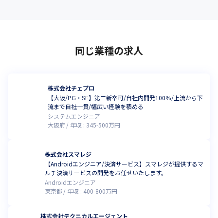
同じ業種の求人
株式会社チェプロ
【大阪/PG・SE】第二新卒可/自社内開発100％/上流から下
流まで自社一貫/幅広い経験を積める
システムエンジニア
大阪府
年収 :
345
-
500
万円
株式会社スマレジ
【Androidエンジニア/決済サービス】スマレジが提供するマ
ルチ決済サービスの開発をお任せいたします。
Androidエンジニア
東京都
年収 :
400
-
800
万円
株式会社テクニカルエージェント