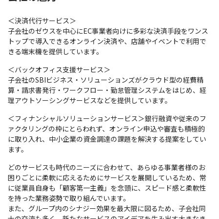
＜決済代行サービス＞

子会社のゼウスを中心にEC事業者向けに多彩な決済手段をワンス
トップで導入できるオンライン決済や、店舗やイベントで利用で
きる端末機を提供しています。
＜バックオフィス支援サービス＞

子会社のSBIビジネス・ソリューションズがクラウド型の経費精
算・請求書発行・ワークフロー・勤怠管理システムをはじめ、経
理アウトソーシングサービスなどを提供しています。
＜フィナンシャルソリューションサービス＞銀行融資や従来のフ
ァクタリングの枠にとらわれず、オンライン申込や審査も積極的
に取り入れ、中小企業の資金調達の課題を解決する提案をしてい
ます。 
どのサービスも時代のニーズに合わせて、あらゆる事業者様のお
困りごとに柔軟に応えるためにサービスを展開しているため、常
に従業員自身も「顧客第一主義」を念頭に、スピード感と柔軟性
を持った業務姿勢で取り組んでいます。

また、グループ内のシナジー効果を最大限に図るため、子会社同
士の交流も多く、新たなサービスのアイデアを生み出す大きなき