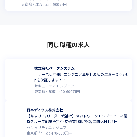
東京都
年収 :
550
-
900
万円
同じ職種の求人
株式会社ベータシステム
【サーバ保守運用エンジニア募集】現状の年収＋３０万U
pを保証します！！
セキュリティエンジニア
東京都
年収 :
400
-
600
万円
日本ディクス株式会社
【キャリア/リーダー候補枠】ネットワークエンジニア ※請
負グループ配属予定/平均残業10時間◎/年間休日125日
セキュリティエンジニア
東京都
年収 :
470
-
600
万円