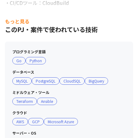
・CI/CDツール：CloudBuild

■ チーム詳細（2025年4月時点）

もっと見る
・アナリティクス&テクノロジー部：33名

このPJ・案件で使われている技術
∟テクノロジーG：15名

＜インフラチーム＞

プログラミング言語
GCP、AWS、Microsoft Azureなどを活用し、データ分析
Go
Python
基盤の構築・運用を行う組織です。
データベース
MySQL
PostgreSQL
CloudSQL
BigQuery
ミドルウェア・ツール
Terraform
Ansible
クラウド
AWS
GCP
Microsoft Azure
サーバー・OS