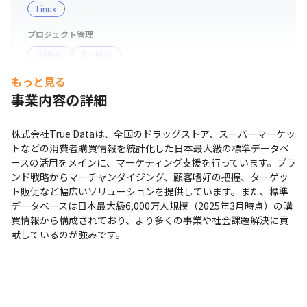
Linux
プロジェクト管理
GitHub
Backlog
もっと見る
マーケ・データ分析ツール
事業内容の詳細
ETL
支給PC
株式会社True Dataは、全国のドラッグストア、スーパーマーケッ
Windows
トなどの消費者購買情報を統計化した日本最大級の標準データベ
ースの活用をメインに、マーケティング支援を行っています。ブラ
ンド戦略からマーチャンダイジング、顧客嗜好の把握、ターゲッ
ト販促など幅広いソリューションを提供しています。また、標準
データベースは日本最大級6,000万人規模（2025年3月時点）の購
買情報から構成されており、より多くの事業や社会課題解決に貢
献しているのが強みです。