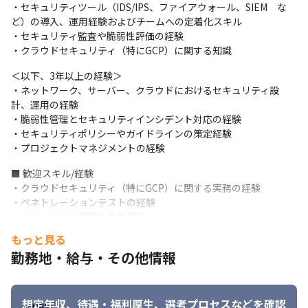
＜募集背景＞

・セキュリティツール（IDS/IPS、ファイアウォール、SIEM　な
事業拡大およびシステムの安全性向上を目指して、インフラエン
ど）の導入、運用経験およびチームへの定着化スキル

ジニアチームにセキュリティ専門のリーダーを迎え入れたいと考
・セキュリティ監査や脆弱性評価の経験

えています。

・クラウドセキュリティ（特にGCP）に関する知識
クライアントからのデータ保護とシステム全体のセキュリティ強
化が求められているため、専門知識を持つ方を募集します。
＜以下、3年以上の経験＞

・ネットワーク、サーバー、クラウドにおけるセキュリティ設
計、運用の経験

・脆弱性管理とセキュリティインシデント対応の経験

・セキュリティポリシーやガイドラインの策定経験

・プロジェクトマネジメントの経験
■ 歓迎スキル/経験

・クラウドセキュリティ（特にGCP）に関する実務の経験

・ペネトレーションテストの経験

・セキュリティ関連の資格保持

・DevSecOpsの経験
もっと見る
勤務地・給与・その他情報
■ 求める人物像

・セキュリティの知識とスキルを活かし、システム全体の安全性
を向上させたい方

・新しいセキュリティ技術やトレンドに対して興味を持ち、継続
想定年収、待遇・福利厚生、
選考プロセスなどを確認
勤務地