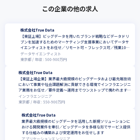
この企業の他の求人
株式会社True Data
【東証上場】ビッグデータを用いたブランド戦略などデータドリ
ブンを加速するためのマーケティング支援事業においてデータサ
イエンティストをお任せ／リモート可・フレックス可／残業10時
間未満
データサイエンティスト
東京都
年収 :
500
-
900
万円
株式会社True Data
【東証上場企業】業界最大級規模のビッグデータおよび最先端技術
において事業や社会課題解決に貢献できる環境でインフラエンジニ
ア業務をお任せ／要件定義～運用までワンストップで携われます／
リモート・フレックスス可／残業10時間
インフラエンジニア
東京都
年収 :
550
-
900
万円
株式会社True Data
業界最大級規模のビッグデータを活用した新規ソリューションに
おける開発案件を牽引／ビッグデータを多様な形でサービス提供
する仕組みの構築および安定運用をお任せします
アプリケーションエンジニア