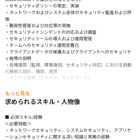
・セキュリティポリシーの策定、実装

・ネットワークおよびシステム全体のセキュリティ監査および評
価

・脆弱性管理および対応策の実施

・セキュリティインシデントの対応および調査

・セキュリティツールの導入および運用管理

・チームへのセキュリティ運用定着化

・クライアントデータの保護およびクライアントへのセキュリテ
ィ施策の説明

・各種運用（監視、障害復旧、セキュリティ対応）における自動
化機能の設計、構築、運用

・インフラ運用（クラウド、ネットワーク）
■ この仕事の面白み、魅力

もっと見る
・セキュリティの専門知識を活かし、システム全体の安全性を向
求められるスキル・人物像
上させる責任を持つポジションです

・最新のセキュリティ技術やトレンドに触れ、継続的に学び成長
できる環境です

■ 必須スキル/経験

・各種セキュリティ施策の企画から実行まで一貫して携わること
＜必要技能＞

ができ、リーダーシップを発揮する機会が豊富です
・ネットワークセキュリティ、システムセキュリティ、アプリケ
ーションセキュリティに関する深い知識と実務の経験
