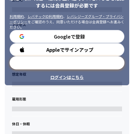
的に学びたい方

するには会員登録が必要です
・チームの一員として協力しながら、自発的に問題を見つけ解決
する能力を持つ方

利用規約
、
レバテックID利用規約
、
レバレジーズグループ・プライバシ
・クライアントや社内の他部門と円滑なコミュニケーションを図
ーポリシー
をご確認のうえ、同意いただける場合は会員登録へお進みく
アクセス
ださい。
り、セキュリティに関する提案や説明ができる方

丁寧に業務を教えてもらえる環境です。
・セキュリティに対する高い意識と責任感を持ち、システムの安
Googleで登録
全性を最優先で考えられる方
Appleでサインアップ
勤務時間
メールアドレスで登録
想定年収
ログインはこちら
雇用形態
休日・休暇