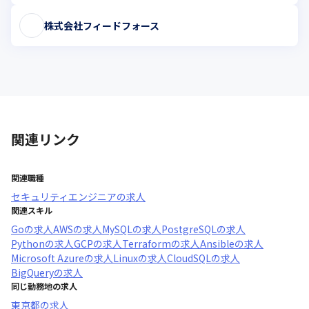
株式会社フィードフォース
関連リンク
関連職種
セキュリティエンジニア
の求人
関連スキル
Go
の求人
AWS
の求人
MySQL
の求人
PostgreSQL
の求人
Python
の求人
GCP
の求人
Terraform
の求人
Ansible
の求人
Microsoft Azure
の求人
Linux
の求人
CloudSQL
の求人
BigQuery
の求人
同じ勤務地の求人
東京都
の求人