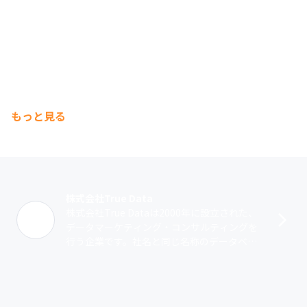
もっと見る
株式会社True Data
株式会社True Dataは2000年に設立された、
データマーケティング・コンサルティングを
行う企業です。社名と同じ名称のデータベー
ス『True Data』は、ドラッグストアやスー
パーマーケットなど小･･･