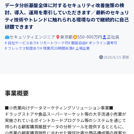
データ分析基盤全体に対するセキュリティ改善施策の検
討、導入、運用を牽引していただきます／最新のセキュリ
ティ技術やトレンドに触れられる環境なので継続的に自己
研鑽できます
セキュリティエンジニア
東京都
550-900万円
正社員
自社サービスあり
リモートワーク可
服装自由
オンライン選考可
フレックス制度あり
残業月20時間未満
上場企業
2026/6/15
更新
事業概要
■小売業向けデータマーケティングソリューション事業■

ドラッグストアや食品スーパーマーケット等の大手流通小売業が
実施されているポイントカードプログラム等のシステムを通じて
得られる顧客購買履歴データの分析ツールを提供するとともに、
小売業の顧客購買特性に合わせた販促計画や商品構成等の提案や