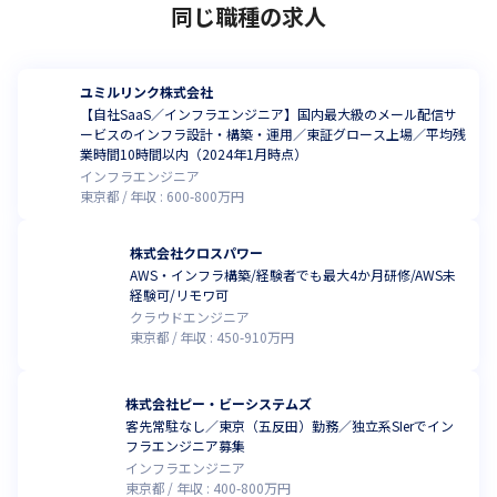
同じ職種の求人
ユミルリンク株式会社
【自社SaaS／インフラエンジニア】国内最大級のメール配信サ
ービスのインフラ設計・構築・運用／東証グロース上場／平均残
業時間10時間以内（2024年1月時点）
インフラエンジニア
東京都
年収 :
600
-
800
万円
株式会社クロスパワー
AWS・インフラ構築/経験者でも最大4か月研修/AWS未
経験可/リモワ可
クラウドエンジニア
東京都
年収 :
450
-
910
万円
株式会社ピー・ビーシステムズ
客先常駐なし／東京（五反田）勤務／独立系SIerでイン
フラエンジニア募集
インフラエンジニア
東京都
年収 :
400
-
800
万円