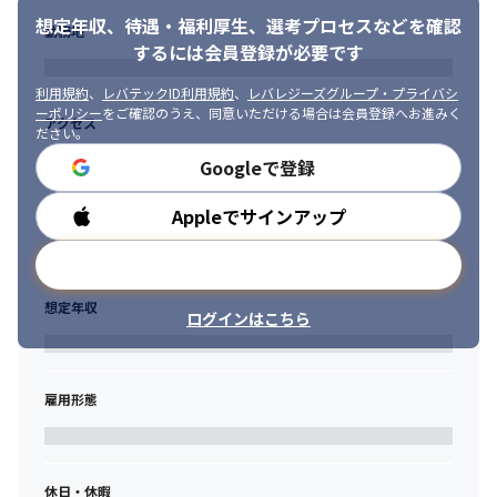
想定年収、待遇・福利厚生、
選考プロセスなどを確認
勤務地
するには会員登録が必要です
利用規約
、
レバテックID利用規約
、
レバレジーズグループ・プライバシ
ーポリシー
をご確認のうえ、同意いただける場合は会員登録へお進みく
アクセス
ださい。
Googleで登録
Appleでサインアップ
勤務時間
メールアドレスで登録
想定年収
ログインはこちら
雇用形態
休日・休暇