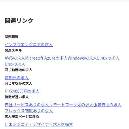
関連リンク
関連職種
インフラエンジニア
の求人
関連スキル
AWS
の求人
Microsoft Azure
の求人
Windows
の求人
Linux
の求人
Unix
の求人
同じ勤務地の求人
愛知県
の求人
同じ年収帯の求人
年収
400万円
の求人
特徴が近い求人
自社サービスあり
の求人
リモートワーク可
の求人
服装自由
の求人
フレックス制度あり
の求人
求人検索ページに戻る
ITエンジニア・デザイナー求人を探す