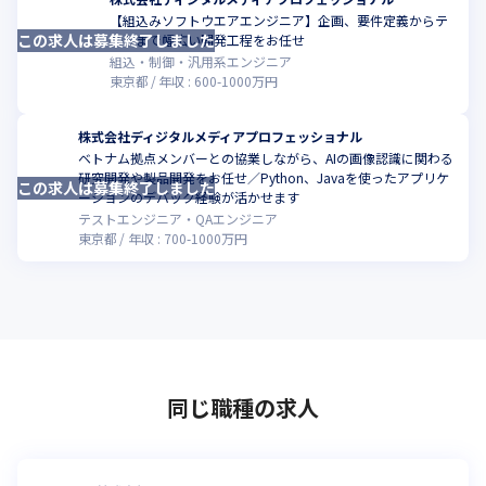
【組込みソフトウエアエンジニア】企画、要件定義からテ
この求人は募集終了しました
こ
ストまで幅広い開発工程をお任せ
組込・制御・汎用系エンジニア
東京都
年収 :
600
-
1000
万円
株式会社ディジタルメディアプロフェッショナル
ベトナム拠点メンバーとの協業しながら、AIの画像認識に関わる
研究開発や製品開発をお任せ／Python、Javaを使ったアプリケ
この求人は募集終了しました
こ
ーションのデバック経験が活かせます
テストエンジニア・QAエンジニア
東京都
年収 :
700
-
1000
万円
同じ職種の求人