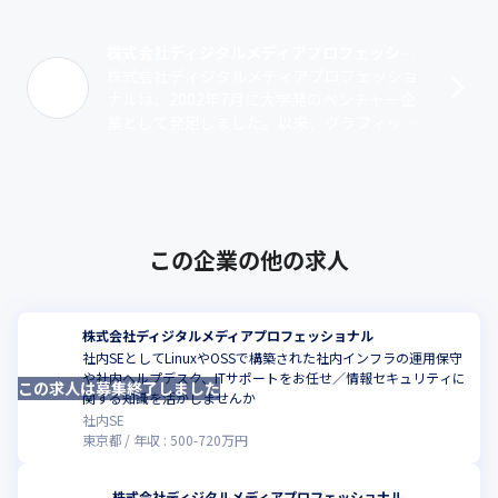
株式会社ディジタルメディアプロフェッショナル
株式会社ディジタルメディアプロフェッショ
ナルは、2002年7月に大学発のベンチャー企
業として発足しました。以来、グラフィック
ス技術を核に事業を行っており、現在ではIP
コアライセンス事業、製品事業、プロ･･･
この企業の他の求人
株式会社ディジタルメディアプロフェッショナル
社内SEとしてLinuxやOSSで構築された社内インフラの運用保守
や社内ヘルプデスク、ITサポートをお任せ／情報セキュリティに
この求人は募集終了しました
こ
関する知識を活かしませんか
社内SE
東京都
年収 :
500
-
720
万円
株式会社ディジタルメディアプロフェッショナル