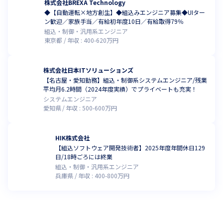
株式会社BREXA Technology
◆【自動運転×地方創生】◆組込みエンジニア募集◆UIター
ン歓迎／家族手当／有給初年度10日／有給取得79％
組込・制御・汎用系エンジニア
東京都
年収 :
400
-
620
万円
株式会社日本ITソリューションズ
【名古屋・愛知勤務】組込・制御系システムエンジニア/残業
平均月6.2時間（2024年度実績）でプライベートも充実！
システムエンジニア
愛知県
年収 :
500
-
600
万円
HIK株式会社
【組込ソフトウェア開発技術者】2025年度年間休日129
日/18時ごろには終業
組込・制御・汎用系エンジニア
兵庫県
年収 :
400
-
800
万円