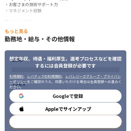
・お客さまの技術サポート力

・マネジメント経験
■求める人物像

・自律的に仕事を計画し、ほかのエンジニアに指示しながら業務
もっと見る
を遂行できる方

勤務地・給与・その他情報
・新しい技術に興味や関心があり、それらのスキル習得に意欲的
な方

・研究開発した結果をお客さまへ訴求すべく、積極的に活動でき
想定年収、待遇・福利厚生、
選考プロセスなどを確認
る方
勤務地
するには会員登録が必要です
利用規約
、
レバテックID利用規約
、
レバレジーズグループ・プライバシ
ーポリシー
をご確認のうえ、同意いただける場合は会員登録へお進みく
アクセス
ださい。
Googleで登録
Appleでサインアップ
勤務時間
メールアドレスで登録