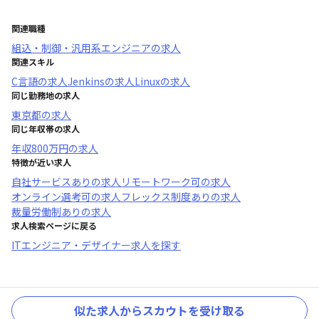
関連職種
組込・制御・汎用系エンジニア
の求人
関連スキル
C言語
の求人
Jenkins
の求人
Linux
の求人
同じ勤務地の求人
東京都
の求人
同じ年収帯の求人
年収
800万円
の求人
特徴が近い求人
自社サービスあり
の求人
リモートワーク可
の求人
オンライン選考可
の求人
フレックス制度あり
の求人
裁量労働制あり
の求人
求人検索ページに戻る
ITエンジニア・デザイナー求人を探す
似た求人からスカウトを受け取る