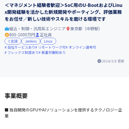
＜マネジメント経験者歓迎＞SoC用のU-BootおよびLinu
x開発経験を活かした新規開発やポーティング、評価業務
をお任せ／新しい技術やスキルを磨ける環境です
組込・制御・汎用系エンジニア
東京都（中野駅）
800-1000万円
正社員
C言語
Jenkins
Linux
自社サービスあり
リモートワーク可
オンライン選考可
フレックス制度あり
裁量労働制あり
2024/3/8
更新
事業概要
■ 独自開発のGPUやAIソリューションを提供するテクノロジー企
業