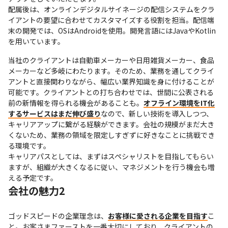
配属後は、オンラインデジタルサイネージの配信システムをクラ
イアントの要望に合わせてカスタマイズする役割を担当。配信端
末の開発では、OSはAndroidを使用。開発言語にはJavaやKotlin
を用いています。
当社のクライアントは自動車メーカーや日用雑貨メーカー、食品
メーカーなど多岐にわたります。そのため、業務を通してクライ
アントと直接関わりながら、幅広い業界知識を身に付けることが
可能です。クライアントとの打ち合わせでは、世間に公表される
前の新情報を得られる機会があることも。
オフライン環境をIT化
するサービスはまだ伸び盛り
なので、新しい技術を導入しつつ、
キャリアアップに繋がる経験ができます。会社の規模がまだ大き
くないため、業務の領域を限定しすぎずに好きなことに挑戦でき
る環境です。

キャリアパスとしては、まずはスペシャリストを目指してもらい
ますが、組織が大きくなるに従い、マネジメントを行う機会も増
える予定です。
会社の魅力2
ゴッドスピードの企業理念は、
お客様に愛される企業を目指す
こ
と。お客さまファーストを一番大切にしており、クライアントの