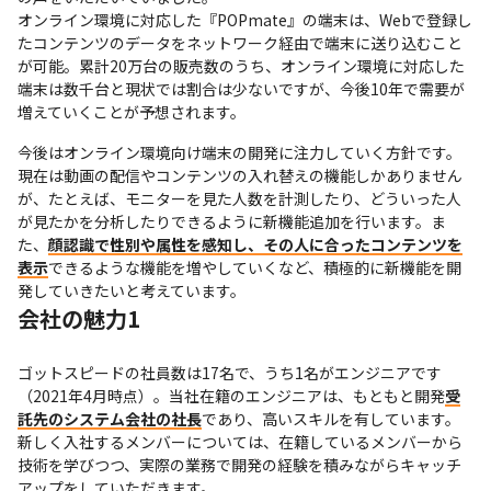
オンライン環境に対応した『POPmate』の端末は、Webで登録し
たコンテンツのデータをネットワーク経由で端末に送り込むこと
が可能。累計20万台の販売数のうち、オンライン環境に対応した
端末は数千台と現状では割合は少ないですが、今後10年で需要が
増えていくことが予想されます。
今後はオンライン環境向け端末の開発に注力していく方針です。

現在は動画の配信やコンテンツの入れ替えの機能しかありません
が、たとえば、モニターを見た人数を計測したり、どういった人
が見たかを分析したりできるように新機能追加を行います。ま
た、
顔認識で性別や属性を感知し、その人に合ったコンテンツを
表示
できるような機能を増やしていくなど、積極的に新機能を開
発していきたいと考えています。
会社の魅力1
ゴットスピードの社員数は17名で、うち1名がエンジニアです
（2021年4月時点）。当社在籍のエンジニアは、もともと開発
受
託先のシステム会社の社長
であり、高いスキルを有しています。

新しく入社するメンバーについては、在籍しているメンバーから
技術を学びつつ、実際の業務で開発の経験を積みながらキャッチ
アップをしていただきます。
