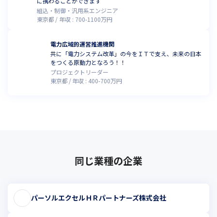
に携わることができます
組込・制御・汎用系エンジニア
東京都
年収 :
700
-
1100
万円
電力広域的運営推進機関
共に「電力システム改革」の今をＩＴで支え、未来の日本
をつくる原動力となろう！！
プロジェクトリーダー
東京都
年収 :
400
-
700
万円
同じ業種の企業
パーソルエクセルＨＲパートナーズ株式会社