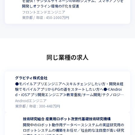
を提供！デジタルサイネージのWebシステム、スマホアプリを
開発しオフライン環境のIT化を促進
フロントエンドエンジニア
東京都
年収 :
450
-
1000
万円
同じ業種の求人
グラビティ株式会社
●モバイルアプリエンジニアへスキルチェンジしたい方・開発未経
験でモバイルアプリからPGの道をスタートしたい方へ●≪Androi
d・iOSアプリ開発エンジニア≫教育重視/チーム開発/テクノロジー
の情熱を持ち、生活も楽しむ技術集団/自分のキャリアを自由に、テ
Androidエンジニア
クノロジーの最前線へ /転居可能な方への単身寮サポートあり（家
東京都
年収 :
300
-
448
万円
賃・引っ越し補助）
技術研究組合 産業用ロボット次世代基礎技術研究機構
開発中のロボット動作用データベースシステムの実証研究用の
ロボットシステムの構築をお任せ／社会的な注目度が高い研究