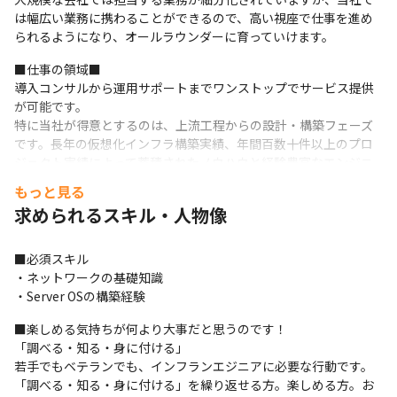
は幅広い業務に携わることができるので、高い視座で仕事を進め
られるようになり、オールラウンダーに育っていけます。
■仕事の領域■

導入コンサルから運用サポートまでワンストップでサービス提供
が可能です。

特に当社が得意とするのは、上流工程からの設計・構築フェーズ
です。長年の仮想化インフラ構築実績、年間百数十件以上のプロ
ジェクト実績によって蓄積されたノウハウと経験豊富なエンジニ
アが要件に最適な設計と高品質な構築・テストを提供します。
もっと見る
求められるスキル・人物像
■独立系■

独立系SIerです。特定のベンダーやメーカーに縛られず、顧客に最
適な組み合わせを採用します。

■必須スキル

あらゆる製品・技術を選択できるので、その組み合わせは無限大
・ネットワークの基礎知識

です。
・Server OSの構築経験
■楽しめる気持ちが何より大事だと思うのです！

「調べる・知る・身に付ける」

若手でもベテランでも、インフランエジニアに必要な行動です。

「調べる・知る・身に付ける」を繰り返せる方。楽しめる方。お