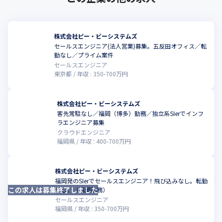
株式会社ピー・ビーシステムズ
セールスエンジニア(法人営業)募集。五反田オフィス／転
こ
勤なし／プライム案件
セールスエンジニア
東京都
年収 :
350
-
700
万円
株式会社ピー・ビーシステムズ
客先常駐なし／福岡（博多）勤務／独立系SIerでインフ
ラエンジニア募集
クラウドエンジニア
福岡県
年収 :
400
-
700
万円
株式会社ピー・ビーシステムズ
福岡発のSIerでセールスエンジニア！飛び込みなし。転勤
この求人は募集終了しました
なし。（福岡勤務）
セールスエンジニア
福岡県
年収 :
350
-
700
万円