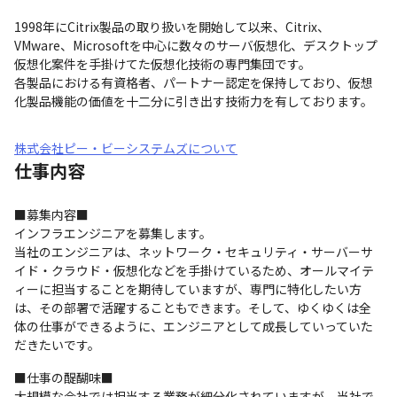
1998年にCitrix製品の取り扱いを開始して以来、Citrix、
VMware、Microsoftを中心に数々のサーバ仮想化、デスクトップ
仮想化案件を手掛けてた仮想化技術の専門集団です。

各製品における有資格者、パートナー認定を保持しており、仮想
化製品機能の価値を十二分に引き出す技術力を有しております。
株式会社ピー・ビーシステムズについて
仕事内容
■募集内容■　

インフラエンジニアを募集します。

当社のエンジニアは、ネットワーク・セキュリティ・サーバーサ
イド・クラウド・仮想化などを手掛けているため、オールマイテ
ィーに担当することを期待していますが、専門に特化したい方
は、その部署で活躍することもできます。そして、ゆくゆくは全
体の仕事ができるように、エンジニアとして成長していっていた
だきたいです。
■仕事の醍醐味■

大規模な会社では担当する業務が細分化されていますが、当社で