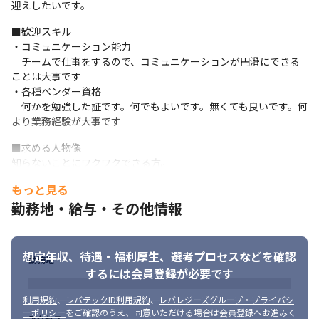
迎えしたいです。
■歓迎スキル

・コミュニケーション能力

　チームで仕事をするので、コミュニケーションが円滑にできる
ことは大事です

・各種ベンダー資格

　何かを勉強した証です。何でもよいです。無くても良いです。何
より業務経験が大事です
■求める人物像

知らないことにワクワクできる方。

知らないモノを目の前にした時に「面白そう！」を思える方が素
もっと見る
敵だと思います。

勤務地・給与・その他情報
当社の案件は1つ1つ内容が違います。ベテランでも「うーむ」と
なる時があります。

「それをやり遂げた時はたまらなく嬉しいんだよね」とニヤっと
笑える、

想定年収、待遇・福利厚生、
選考プロセスなどを確認
勤務地
そんな「オタク集団」へぜひ！
するには会員登録が必要です
利用規約
、
レバテックID利用規約
、
レバレジーズグループ・プライバシ
ーポリシー
をご確認のうえ、同意いただける場合は会員登録へお進みく
アクセス