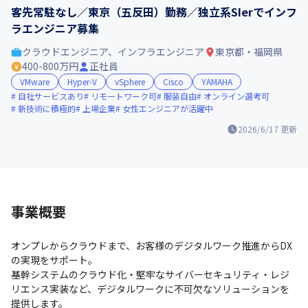
客先常駐なし／東京（五反田）勤務／独立系SIerでインフ
ラエンジニア募集
クラウドエンジニア、インフラエンジニア
東京都・福岡県
400-800万円
正社員
VMware
Hyper-V
vSphere
Cisco
YAMAHA
自社サービスあり
リモートワーク可
服装自由
オンライン選考可
新技術に積極的
上場企業
女性エンジニアが活躍中
2026/6/17
更新
事業概要
オンプレからクラウドまで、お客様のデジタルワーク推進からDX
の実現をサポート。

基幹システムのクラウド化・堅牢なサイバーセキュリティ・レジ
リエンス実装など、デジタルワークに不可欠なソリューションを
提供します。