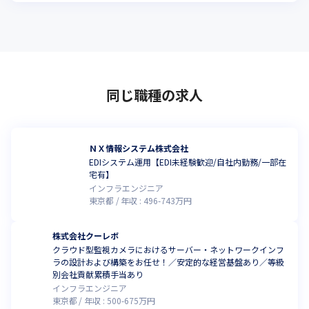
同じ職種の求人
ＮＸ情報システム株式会社
EDIシステム運用【EDI未経験歓迎/自社内勤務/一部在
宅有】
インフラエンジニア
東京都
年収 :
496
-
743
万円
株式会社クーレボ
クラウド型監視カメラにおけるサーバー・ネットワークインフ
ラの設計および構築をお任せ！／安定的な経営基盤あり／等級
別会社貢献累積手当あり
インフラエンジニア
東京都
年収 :
500
-
675
万円