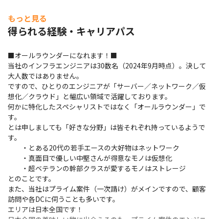
もっと見る
得られる経験・キャリアパス
■オールラウンダーになれます！■

当社のインフラエンジニアは30数名（2024年9月時点）。決して
大人数ではありません。

ですので、ひとりのエンジニアが「サーバー／ネットワーク／仮
想化／クラウド」と幅広い領域で活躍しております。

何かに特化したスペシャリストではなく「オールラウンダー」で
す。

とは申しましても「好きな分野」は皆それぞれ持っているようで
す。

　　・とある20代の若手エースの大好物はネットワーク

　　・真面目で優しい中堅さんが得意なモノは仮想化

　　・超ベテランの幹部クラスが愛するモノはストレージ

とのことです。

また、当社はプライム案件（一次請け）がメインですので、顧客
訪問や各DCに伺うことも多いです。

エリアは日本全国です！
