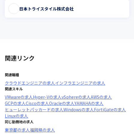
日本トライスタイル株式会社
関連リンク
関連職種
クラウドエンジニア
の求人
インフラエンジニア
の求人
関連スキル
VMware
の求人
Hyper-V
の求人
vSphere
の求人
AWS
の求人
GCP
の求人
Cisco
の求人
Oracle
の求人
YAMAHA
の求人
ヒューレットパッカード
の求人
Windows
の求人
FortiGate
の求人
Linux
の求人
同じ勤務地の求人
東京都
の求人
福岡県
の求人