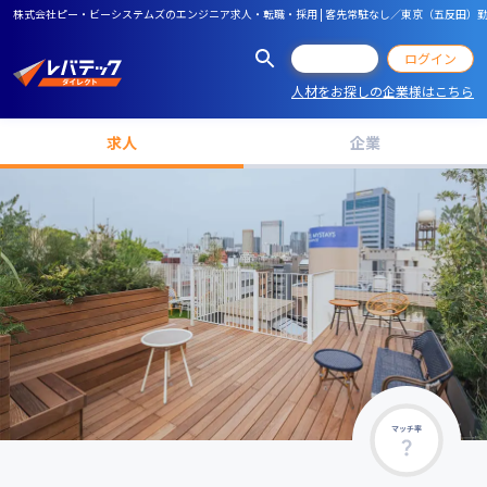
株式会社ピー・ビーシステムズのエンジニア求人・転職・採用 | 客先常駐なし／東京（五反田）勤
会員登録
ログイン
人材をお探しの企業様はこちら
求人
企業
マッチ率