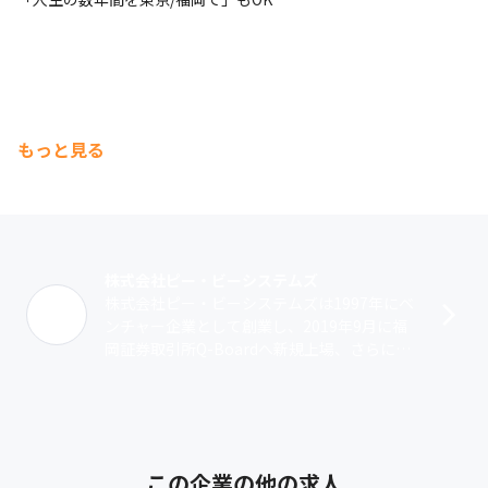
もっと見る
株式会社ピー・ビーシステムズ
株式会社ピー・ビーシステムズは1997年にベ
ンチャー企業として創業し、2019年9月に福
岡証券取引所Q-Boardへ新規上場、さらに20
22年10月には東京証券取引所グロース市場へ
上場を果たしました。･･･
この企業の他の求人