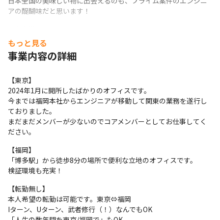
日本全国の美味しい物に出会えるのも、プライム案件のエンジニ
アの醍醐味だと思います！
■客先常駐なし■

当社のお仕事はプライム案件がほとんどです。

もっと見る
つまり、当社内でプロジェクトが立ち上がります。

事業内容の詳細
コンサル～要件定義～設計～構築～納品がメインです。

大規模案件の場合はベテランエンジニアがプロマネを担います
【東京】

が、小規模案件は若手が中心となります。

2024年1月に開所したばかりのオフィスです。

キャリアアップのステップが明確なのも、当社の魅力の1つだと思
今までは福岡本社からエンジニアが移動して関東の業務を遂行し
います。
ておりました。

まだまだメンバーが少ないのでコアメンバーとしてお仕事してく
ださい。
【福岡】

「博多駅」から徒歩8分の場所で便利な立地のオフィスです。

検証環境も充実！
【転勤無し】

本人希望の転勤は可能です。東京⇔福岡

Iターン、Uターン、武者修行（！）なんでもOK

「人生の数年間を東京/福岡で」もOK