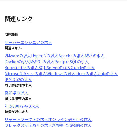
関連リンク
関連職種
サーバーエンジニア
の求人
関連スキル
VMware
の求人
Hyper-V
の求人
Apache
の求人
AWS
の求人
Docker
の求人
MySQL
の求人
PostgreSQL
の求人
Kubernetes
の求人
SQL Server
の求人
Oracle
の求人
Microsoft Azure
の求人
Windows
の求人
Linux
の求人
Unix
の求人
IBM Db2
の求人
同じ勤務地の求人
愛知県
の求人
同じ年収帯の求人
年収
300万円
の求人
特徴が近い求人
リモートワーク可
の求人
オンライン選考可
の求人
フレックス制度あり
の求人
新技術に積極的
の求人