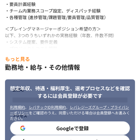
■ この仕事の面白み、魅力

・要員計画経験

・サーバーエンジニアとして、オンプレミスからクラウドへ移行
・チーム内業務スコープ設定、ディスパッチ経験

が進む中でスキルの幅が拡がります

・各種管理 (進捗管理/課題管理/要員管理/品質管理）
・運用/保守から自分の得意な分野のスキル領域を見つけることが
＜プレイングマネージャーポジション希望の方＞

可能です

以下、3つのうちいずれかの実務経験（年数、件数不問）

・そのため、構築から設計などとスペシャリストに進むためのス
・システム提案、要件定義

テップを踏むことができます

・プロジェクトコスト管理

・チームでの活動が多い職場のため、マネージメント思考がある
・顧客折衝、交渉
方はリーダーからマネージャーと経験を重ねていくことができま
もっと見る
す
勤務地・給与・その他情報
■ 求める人物像

・社内外関係なく、良好なコミュニケーションが取れる方

＜注力領域＞

・技術や市場動向などの変化を楽しめる方

・クラウド技術：AWS、Azureなど

・自分の価値を意識し、新しいことに積極的に挑戦できる方
・コンテナ技術：Kubernetes、OpenShift、Dockerなど

想定年収、待遇・福利厚生、
選考プロセスなどを確認
勤務地
・オートメーション技術：Ansible、Chefなど
するには会員登録が必要です
利用規約
、
レバテックID利用規約
、
レバレジーズグループ・プライバシ
ーポリシー
をご確認のうえ、同意いただける場合は会員登録へお進みく
アクセス
ださい。
Googleで登録