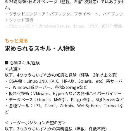
※24時間365日のオペレータ（監視、障害1次対応）ではありませ
ん。

・クラウドエンジニア：パブリック、プライベート、ハイブリッ
トクラウド環境

・OSエンジニア：Windows Server、Linux、UNIX、仮想化製品

・ミドルウェアエンジニア：Webサーバ製品、統合監視製品、ジ
ョブ管理製品

もっと見る
・データベースエンジニア：Oracle、IBM Db2、PotgreSQLなど
求められるスキル・人物像
のDB製品

・Storageエンジニア：各メーカーのStorage機器、NAS、SAN、
■ 必須スキル/経験

バックアップ装置、バックアップソフトなど
＜共通＞

役割としては、主に以下の3つを想定しています。

以下、4つのうちいずれかの知識と経験（経験：3年以上必須）

・メンバー：ご自身のテクニカルな知識、経験を奮って業務遂行
・OS基盤：Linux/UNIX（AIX、HP-UX、Solaris、etc）系サーバ
を担っていただきます

ー、Windows系サーバー、各種Storageなど

・リーダー：ご自身のテクニカルな知識、経験を奮っていただく
・仮想化技術：VMware、Hyper-Vなどの各種ハイパーバイザー

と共に、チーム内の工数を調整、メンバー指導、他部門との調整
・データベース：Oracle、MySQL、PstgreSQL、SQLServerなど

業務も担っていただきます

・各種ツール：JP1、Tivoli、Zabbix、WebSphere、Tomcatな
・マネージャー：プレイングマネージャーとして、プロジェクト
ど
内の各種管理、社内外に対しての各種カウンターとしての責任を
＜リーダーポジション希望の方＞

担っていただきます
以下、3つのうちいずれかの実務経験（年数、件数不問）
