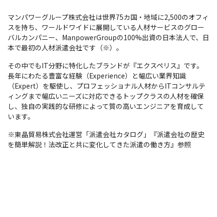
マンパワーグループ株式会社は世界75カ国・地域に2,500のオフィ
スを持ち、ワールドワイドに展開している人材サービスのグロー
バルカンパニー、ManpowerGroupの100%出資の日本法人で、日
本で最初の人材派遣会社です（※）。
その中でもIT分野に特化したブランドが『エクスペリス』です。
⾧年にわたる豊富な経験（Experience）と幅広い業界知識
（Expert）を駆使し、プロフェッショナル人材からITコンサルテ
ィングまで幅広いニーズに対応できるトップクラスの人材を確保
し、独自の実践的な研修によって質の高いエンジニアを育成して
います。
※東晶貿易株式会社運営「派遣会社カタログ」『派遣会社の歴史
を簡単解説！法改正と共に変化してきた派遣の働き方』参照