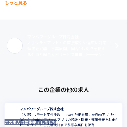
もっと見る
マンパワーグループ株式会社
大手クライアントとの直接取引や幅広い対応
領域を武器に事業展開。国内142拠点を構え
る外資系総合人材サービス■■□――――――――――――――マンパ
ワーグループってどんな会社？―――――――――――――･･･
この企業の他の求人
マンパワーグループ株式会社
【大阪】リモート案件多数！JavaやPHPを用いたWebアプリやi
OS・Androidのモバイルアプリの設計・開発・運用保守をおまか
この求人は募集終了しました
こ
せ／レガシーから先端技術まで多様な案件を保有