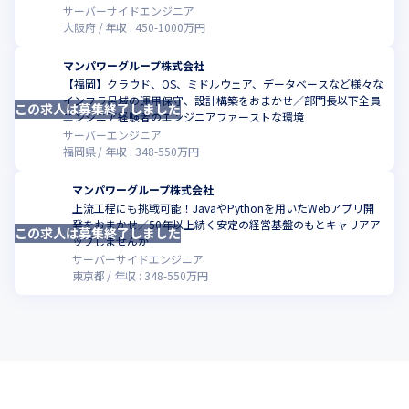
サーバーサイドエンジニア
大阪府
年収 :
450
-
1000
万円
マンパワーグループ株式会社
【福岡】クラウド、OS、ミドルウェア、データベースなど様々な
インフラ呂域の運用保守、設計構築をおまかせ／部門長以下全員
この求人は募集終了しました
こ
エンジニア経験者のエンジニアファーストな環境
サーバーエンジニア
福岡県
年収 :
348
-
550
万円
マンパワーグループ株式会社
上流工程にも挑戦可能！JavaやPythonを用いたWebアプリ開
発をおまかせ／50年以上続く安定の経営基盤のもとキャリアア
この求人は募集終了しました
こ
ップしませんか
サーバーサイドエンジニア
東京都
年収 :
348
-
550
万円