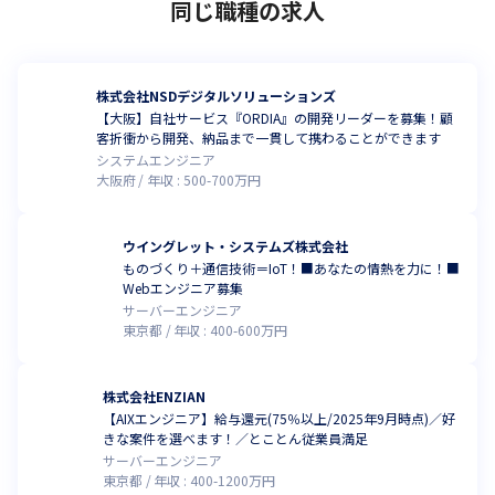
同じ職種の求人
株式会社NSDデジタルソリューションズ
【大阪】自社サービス『ORDIA』の開発リーダーを募集！顧
客折衝から開発、納品まで一貫して携わることができます
システムエンジニア
大阪府
年収 :
500
-
700
万円
ウイングレット・システムズ株式会社
ものづくり＋通信技術＝IoT！■あなたの情熱を力に！■
Webエンジニア募集
サーバーエンジニア
東京都
年収 :
400
-
600
万円
株式会社ENZIAN
【AIXエンジニア】給与還元(75％以上/2025年9月時点)／好
きな案件を選べます！／とことん従業員満足
サーバーエンジニア
東京都
年収 :
400
-
1200
万円