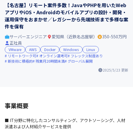
【名古屋】リモート案件多数！JavaやPHPを用いたWeb
アプリやiOS・Androidのモバイルアプリの設計・開発・
運用保守をおまかせ／レガシーから先端技術まで多様な案
件を保有
サーバーエンジニア
愛知県（近鉄名古屋駅）
350-550万円
正社員
VMware
AWS
Docker
Windows
Linux
リモートワーク可
オンライン選考可
フレックス制度あり
新技術に積極的
残業月20時間未満
グローバル展開
2025/5/23
更新
事業概要
■ IT分野に特化したコンサルティング、アウトソーシング、人材
派遣および人材紹介サービスを提供