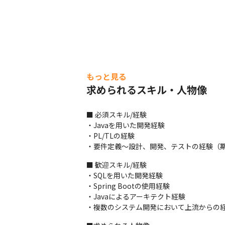
もっと見る
求められるスキル・人物像
■ 必須スキル/経験

・Javaを用いた開発経験

・PL/TLの経験

・要件定義～設計、開発、テストの経験（期
■ 歓迎スキル/経験

・SQLを用いた開発経験

・Spring Bootの使用経験

・Javaによるアーキテクト経験

・複数のシステム開発において上流からの