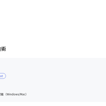
技術
ot
（Windows/Mac）