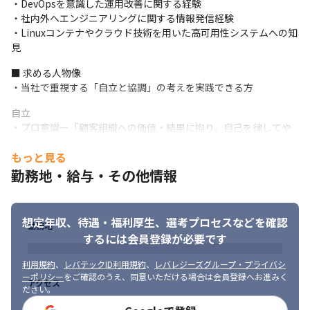
・入社後はオンボーディングを実施しています
・DevOpsを意識した運用改善に関する経験

・社内外へエンジニアリングに関する情報発信経験

■ この仕事の面白み、魅力

・Linuxコンテナやクラウド技術を用いた高可用性システムへの知
・当社が開発しているのは、新しい価値を生み出すことにチャレ
見
ンジするベンチャー企業を本気で支援するためプロダクトなの
で、創意工夫をしながらやりがいをもって働けます

■ 求める人物像

・当社のプロダクトは、領域はB2B/B2C、種類もSaaS/分析など
・当社で重視する「自立と協調」の考えを実践できる方
多岐にわたるため、プロダクトの特性に合わせた幅広いインフラ
自立

設計/技術に触れる機会があります

・プロ意識ー「顧客組織への価値・結果に拘り、自己を律してや
・自らの発案でホスティング先やミドルウェア/SaaSの選定を行う
り抜く事」

ことができるほか、新しい技術を使用したサーバ構築/運用を手掛
もっと見る
・主体性ー「自分の考えと高い視点を持ち、自ら機会を創り行動
けるチャンスも多いです

する事」

・サービス開始8カ月で50社以上に導入された営業支援サービス
勤務地・給与・その他情報
・問題解決力ー「明確な理想を持って問題の真因を特定し、解決
『ソーシャルセリング』をはじめ、新しいプロダクトを立ち上げ
しきる事」
るノウハウが豊富なので、今後も随時プロダクトの立ち上げを予
定しています

想定年収、待遇・福利厚生、
選考プロセスなどを確認
協調

勤務地
・自社サービスの成長にコミットしながらも、新しいサービスの
するには会員登録が必要です
・チーム意識「共通の理想意識を持ち、高め合って共同実現する
開発にも携わるチャンスがあります
事」

利用規約
、
レバテックID利用規約
、
レバレジーズグループ・プライバシ
・組織遂行力「チームを律して変革して、決めた約束・目標をや
ーポリシー
をご確認のうえ、同意いただける場合は会員登録へお進みく
り抜く事」
アクセス
ださい。