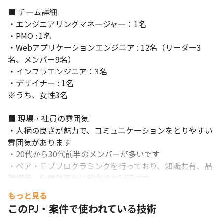
■ チーム詳細

・エンジニアリングマネージャー：1名

・PMO : 1名

・Webアプリケーションエンジニア : 12名（リーダー3
名、メンバー9名）

・インフラエンジニア：3名

・デザイナー : 1名

※うち、女性3名

■ 現場・社員の雰囲気

・人柄の良さが魅力で、コミュニケーションをとりやすい
雰囲気があります

・20代から30代前半のメンバーが多いです

・ペア・モブプログラミングを行っており、知識共有、品
コミュニケーションをとりやすい雰囲気があります。
質担保、作業効率化に前向きな環境です

・プロダクトに対して愛があり、そのために新しい技術や
もっと見る
ノウハウを自分で吸収していけるメンバーが活躍していま
このPJ・案件で使われている技術
す
