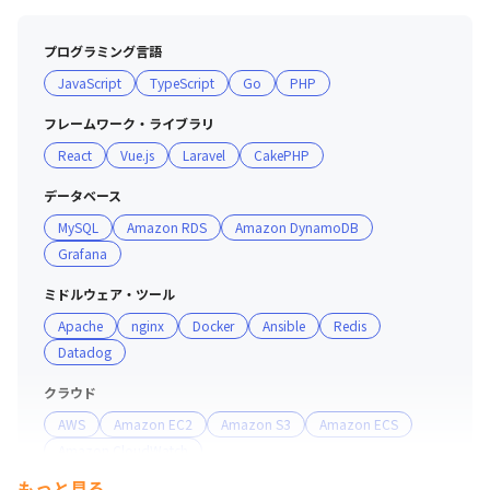
・LT会や輪読会、社内ハッカソンを開催したり、Google
が提唱する「効果的なチーム」が持つ5つ特徴（例：心理
プログラミング言語
的安全性）を改善するミッションを担うチームを設けたり
JavaScript
TypeScript
Go
PHP
しており、エンジニア同士が共に成長を切磋琢磨しあえる
環境です

フレームワーク・ライブラリ
・技術が好きなメンバーが集まって、趣味の延長のように
React
Vue.js
Laravel
CakePHP
ライトな雰囲気で学んだことをシェアし、チーム全体で成
長しようというカルチャーがあります

データベース
・社内全体に互いに成長を支え合う文化が浸透しており、
MySQL
Amazon RDS
Amazon DynamoDB
日本における「働きがいのある認定企業」に10年連続で
Grafana
選出された実績があります

ミドルウェア・ツール
＜開発室の文化＞

Apache
nginx
Docker
Ansible
Redis
・技術に関してはPHPを主言語としていますが、Goをは
Datadog
じめとした別の言語を取り入れることもあり、サービスの
クラウド
特色に応じて技術選定を行える環境です

AWS
Amazon EC2
Amazon S3
Amazon ECS
・開発室発信で導入した仕組みが全社展開されることも
Amazon CloudWatch
多々あるほか、仕事環境を良くするためにどうすればいい
のか毎週話し合われており、新しい仕組みをどんどん導入
もっと見る