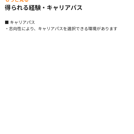
サーバー・OS
しようという文化です

得られる経験・キャリアパス
Linux
・ビジネス的に必要であれば新しいチャレンジすることに
躊躇していないため、積極的にアイデアを出し合っていま
プロジェクト管理
■ キャリアパス

す

・志向性により、キャリアパスを選択できる環境があります
Backlog
JIRA
Confluence
・言われたものを開発することをゴールとするのではな
く、より高い価値をユーザーに届けることをゴールとして
コミュニケーションツール
開発をしています

Slack
・当社は1つのプロダクトしか持たないスタートアップ
や、大手企業のように分業体制を敷けているわけではない
ので、意欲さえあれば多くの課題にチャレンジして経験値
を積めます

＜開発組織の抱える課題＞

新しいプロダクトを積極的に生み出すべく、開発組織は以
下の課題を抱えており、今後ひとつずつ解決へ動く方針で
す。

・UX設計（デザイン思考）の導入

・新規プロダクトにおけるリーン開発の導入
