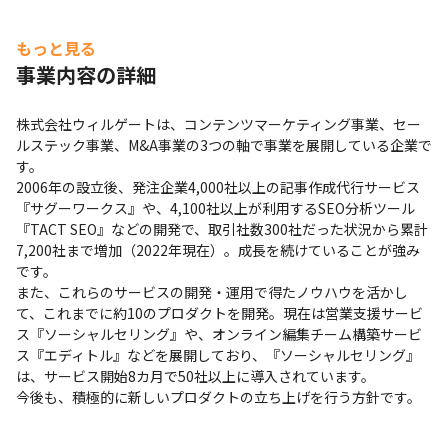
・歴史の長いプロダクトの技術負債の返済

・複数プロダクトの運用保守業務の効率化

・プロダクトの成長に合わせたスケール

もっと見る
・開発スピードの向上（CI/CD環境、自動テスト、スキル
事業内容の詳細
習得）

・拡大する組織のマネージメント

株式会社ウィルゲートは、コンテンツマーケティング事業、セー
・エンジニアの育成

ルステック事業、M&A事業の3つの軸で事業を展開している企業で
す。

2006年の設立後、発注企業4,000社以上の記事作成代行サービス
＜開発室のミッション＞

『サグーワークス』や、4,100社以上が利用するSEO分析ツール
・「開発組織内を横断的に立ち回り、人・プロダクトの成
『TACT SEO』などの開発で、取引社数300社だった状況から累計
長に繋げる」

7,200社まで増加（2022年現在）。成長を続けていることが強み
です。

■ 働く環境

また、これらのサービスの開発・運用で得たノウハウを活かし
・多様な働き方を支援しており、時差出勤制度、1時間単
て、これまでに約10のプロダクトを開発。現在は営業支援サービ
位の有給休暇「ちょい休」、時短勤務制度があります

ス『ソーシャルセリング』や、オンライン編集チーム構築サービ
ス『エディトル』などを展開しており、『ソーシャルセリング』
・コミュニケーションの活性化を支援するために、自己紹
は、サービス開始8カ月で50社以上に導入されています。

介プレゼン「will＋」、親睦を深める「WILLCOME ラン
今後も、積極的に新しいプロダクトの立ち上げを行う方針です。
チ」、役員のナレッジをシェア「役員LT会」、キックオ
フミーティング、部活動支援、バーチャルオフィスの導