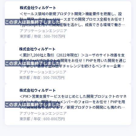
株式会社ウィルゲート
＜セールス領域の新規プロダクト開発＞機能要件を把握し、設
計・開発・テスト・リリースまでの開発プロセス全般をお任せ！
この求人は募集終了しました
TypeScriptを用いた開発経験を活かし、成長できる環境で働きま
せんか
アプリケーションエンジニア
東京都
年収 :
500
-
700
万円
株式会社ウィルゲート
＜累計7,200社と取引（2022年現在）＞ユーザのサイト改善を支
援するSaaSプロダクトの開発をお任せ！PHPを用いた開発を通じ
この求人は募集終了しました
て、新しい価値を生み出すチャレンジを続けるベンチャー企業を
支援しませんか
アプリケーションエンジニア
東京都
年収 :
500
-
700
万円
株式会社ウィルゲート
＜PM＞営業支援サービスをはじめとした開発プロジェクトのマネ
ジメントや、開発チームメンバーのフォローをお任せ！PHPを用
この求人は募集終了しました
いた開発経験を活かせます／新規プロダクトの開発にも携われる
環境です
アプリケーションエンジニア
東京都
年収 :
600
-
800
万円