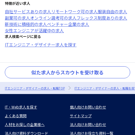
特徴が近い求人
自社サービスあり
の求人
リモートワーク可
の求人
服装自由
の求人
副業可
の求人
オンライン選考可
の求人
フレックス制度あり
の求人
新技術に積極的
の求人
ベンチャー企業
の求人
女性エンジニアが活躍中
の求人
求人検索ページに戻る
ITエンジニア・デザイナー求人を探す
似た求人からスカウトを受け取る
ITエンジニア・デザイナーの求人・転職TOP
ITエンジニア・デザイナーの求人・転職を探
IT・Web求人を探す
個人向けお問い合わせ
よくある質問
サイトマップ
人材をお探しの企業様へ
法人向けお問い合わせ
法人向け資料ダウンロード
法人向けお役立ち資料一覧