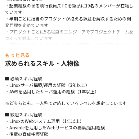
・起業経験のある執行役員/CTOを筆頭に19名のメンバーが在籍し
ています

・半期ごとに担当のプロダクトが抱える課題を解決するための開
発目標を定めています

・プロダクトごとに5名程度のエンジニアでプロジェクトチームを
つくって対応しています

・プロジェクトにはメンバーの意向を明確にした上でアサインし
ます

もっと見る
※基本的には担当プロダクトは変わりません（スキルアップのた
求められるスキル・人物像
めに変更を相談することは可能です）
＜業務の進め方＞

■ 必須スキル/経験

・スクラム開発/アジャイル形式を取り入れ、1週間スプリントで
・Linuxサーバ構築/運用の経験（3年以上）

実施しています

・AWSを活用したサーバ運用の経験（1年以上）
・毎朝プロダクトチームで進捗確認をしていますが、そのほかに
も必要に応じてミーティングを行っています

※どちらとも、一人称で対応しているレベルを想定しています
・リモートでもコミュニケーションを取りやすいように、バーチ
■ 歓迎スキル/経験

ャルオフィスツールoViceを導入しているほか、SlackやBacklog
・LinuxのWebシステム運用（1年以上）

などを用いてタスク状況の確認をしています
・Ansibleを活用したWebサービスの構築/運用経験

＜入社後の流れ＞

・後輩の育成指導経験
