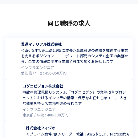
同じ職種の求人
豊通マテリアル株式会社
＜直近5年で売上高1.9倍に成長＞金属資源の循環を推進する事業
を支えるポジション！コーポレート部門のシステム企画の業務か
ら、企業の情報に関する業務全般まで広くお任せします
インフラエンジニア
愛知県
年収 :
450
-
850
万円
コグニビジョン株式会社
事故車修理見積りシステム『コグニセブン』の業務改革プロジ
ェクトにおけるインフラの構築・保守をお任せします！／ 大き
な裁量を持って業務を進められます
インフラエンジニア
東京都
年収 :
400
-
680
万円
株式会社フィジオ
＜プライム案件7割＞リーダー候補！AWSやGCP、Microsoft A