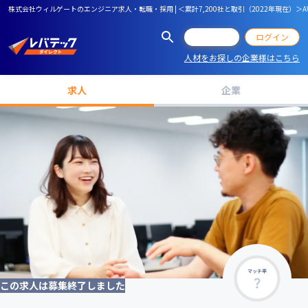
株式会社ウィルゲートのエンジニア求人・転職・採用 | ＜累計7,200社と取引（2022年現
会員登録
ログイン
人材をお探しの企業様はこちら
求人
企業
マッチ率
この求人は募集終了しました