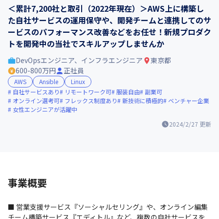
＜累計7,200社と取引（2022年現在）＞AWS上に構築し
た自社サービスの運用保守や、開発チームと連携してのサ
ービスのパフォーマンス改善などをお任せ！新規プロダク
トを開発中の当社でスキルアップしませんか
DevOpsエンジニア、インフラエンジニア
東京都
600-800万円
正社員
AWS
Ansible
Linux
自社サービスあり
リモートワーク可
服装自由
副業可
オンライン選考可
フレックス制度あり
新技術に積極的
ベンチャー企業
女性エンジニアが活躍中
2024/2/27
更新
事業概要
■ 営業支援サービス『ソーシャルセリング』や、オンライン編集
チーム構築サービス『エディトル』など、複数の自社サービスを