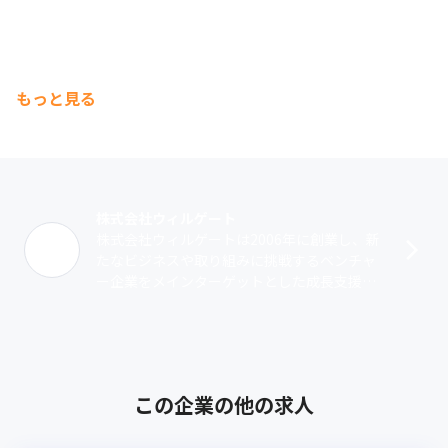
入、フリーアドレス、各種イベント（忘年会、役員誕生日
など）があります

・家族を大事にできるように、社員のご家族との交流
（FAMILY GATE、社内部活動参加補助）、子育て支援の特
もっと見る
別休暇（KIDS休暇、パパいく休暇）、お子さまの成長を
お祝い（お子さまの誕生、小学校/中学校の入学）などが
あります

・成長を支援できるように、他の部署や職種と兼任可能な
ほか、MVPや永年勤続者への表彰、能力開発へのサポート
株式会社ウィルゲート
（ITパス補助、Web解析士補助、5%ルール）などがあり
株式会社ウィルゲートは2006年に創業し、新
ます
たなビジネスや取り組みに挑戦するベンチャ
ー企業をメインターゲットとした成長支援サ
ービスを提供しています。コンテンツマーケ
ティング事業では、SEO課題を自動抽･･･
この企業の他の求人