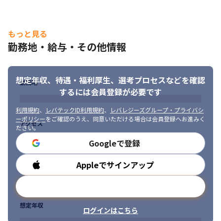
もっと見る
勤務地・給与・その他情報
想定年収、待遇・福利厚生、
選考プロセスなどを確認
勤務地
するには会員登録が必要です
利用規約
、
レバテックID利用規約
、
レバレジーズグループ・プライバシ
ーポリシー
をご確認のうえ、同意いただける場合は会員登録へお進みく
アクセス
ださい。
Googleで登録
Appleでサインアップ
勤務時間
メールアドレスで登録
想定年収
ログインはこちら