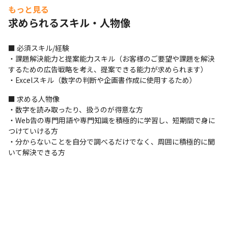
もっと見る
・法人や店舗などのエンドユーザーとの直取引営業

求められるスキル・人物像
他のオファーと調整しつつ、お客様の出稿ニーズを満たす仕事で
す。

こちらは行動量ときめ細かなフォローが求められます。
■ 必須スキル/経験

・課題解決能力と提案能力スキル（お客様のご要望や課題を解決
＜業務の進め方＞

するための広告戦略を考え、提案できる能力が求められます）

・対面以外のメインのコミュニケーションツールはSlackです
・Excelスキル（数字の判断や企画書作成に使用するため）
■ この仕事の面白み、魅力

■ 求める人物像

・月間数億PVを誇る自社メディアのアクセス数をさらに伸ばすこ
・数字を読み取ったり、扱うのが得意な方

とができます

・Web告の専門用語や専門知識を積極的に学習し、短期間で身に
・メディア内で収集可能な情報をビッグデータ解析し、より広告
つけていける方

効果を高めることができます

・分からないことを自分で調べるだけでなく、周囲に積極的に聞
・集客力のある新たなメディアを立ち上げて運営できるポジショ
いて解決できる方
ンです

・当社は集客力があるだけに、広告の出稿オファーがどんどん来
るため、現状はこちらから売りに行くことはほとんどありません

・さらなる事業拡大のため、直取引営業の拡大や、他社媒体の取
り扱いなども視野に入れています