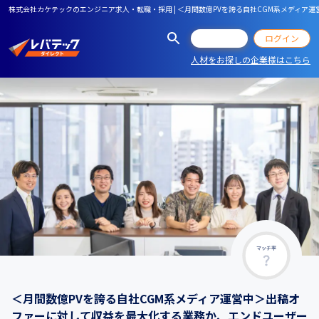
株式会社カケテックのエンジニア求人・転職・採用 | ＜月間数億PVを誇る自社CGM系メディ
会員登録
ログイン
人材をお探しの企業様はこちら
マッチ率
＜月間数億PVを誇る自社CGM系メディア運営中＞出稿オ
ファーに対して収益を最大化する業務か、エンドユーザー