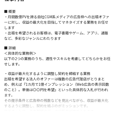
■ 概要

・月間数億PVを誇る自社CGM系メディアの広告枠への出稿オファ
ーに対し、収益の最大化を目指してマネタイズする業務をお任せ
します

・出稿を希望されるお客様は、電子書籍やゲーム、アプリ、通販
など、多彩なジャンルにわたります
■ 詳細

＜具体的な業務例＞

以下の2つの業務のうち、適性やスキルを考慮してどちらかをお任
せします。
・収益が最大化するように調整し契約を締結する業務

出稿を希望する法人のオファーは複数の広告代理店がとりまと
め、例えば『1カ月で1億インプレッション（Web広告の表示回数
のこと）。単価は◎◎円を希望』といった具体的な入札が行われ
ます。

その提示条件と広告枠の残数などを見比べながら、収益が最大化
するように調整し、契約を結ぶのがミッションです。

アドネットワークの知識やデータ分析力が求められます。