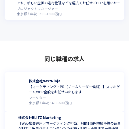
こ
アや、新しい企画の進行管理などを幅広くお任せ／PHPを用いた開
発経験や、AWSを用いた運用経験を活かしませんか
プロジェクトマネージャー
東京都
年収 :
600
-
1800
万円
同じ職種の求人
株式会社NextNinja
【マーケティング・PR（チームリーダー候補）】スマホゲ
ームのPR全般をお任せいたします
マーケター
東京都
年収 :
400
-
600
万円
株式会社BLITZ Marketing
【Web広告運用／マーケティング担当】月間1億円規模予算の裁量
が魅力！▶デジタルコンテンツの企画・制作・販売まで一気通貫