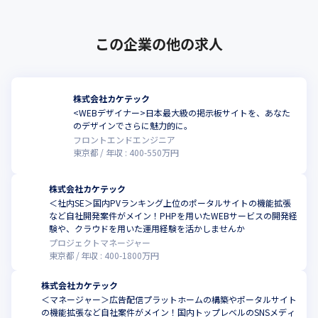
この企業の他の求人
株式会社カケテック
<WEBデザイナー>日本最大級の掲示板サイトを、あなた
のデザインでさらに魅力的に。
フロントエンドエンジニア
東京都
年収 :
400
-
550
万円
株式会社カケテック
＜社内SE＞国内PVランキング上位のポータルサイトの機能拡張
など自社開発案件がメイン！PHPを用いたWEBサービスの開発経
験や、クラウドを用いた運用経験を活かしませんか
プロジェクトマネージャー
東京都
年収 :
400
-
1800
万円
株式会社カケテック
＜マネージャー＞広告配信プラットホームの構築やポータルサイト
の機能拡張など自社案件がメイン！国内トップレベルのSNSメディ