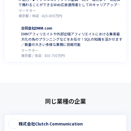
で携わることができるWeb広告運用者としてのキャリアアップを
目指しませんか？
マーケター
東京都
年収 :
420
-
800
万円
合同会社DMM.com
DMMアフィリエイトや外部出稿アフィリエイトにおける集客最
大化の為のプランニングなどをお任せ！SQLの知識を活かせます
／裁量の大きい多様な業務に挑戦可能
マーケター
東京都
年収 :
450
-
700
万円
同じ業種の企業
株式会社Clutch Communication