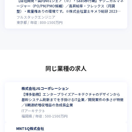
【自社開発・国内No1シェア（※）・SaaS移行期】テクニカルマネ
ージャー（PO/PM/PMO候補）／高昇給率・フレックス（月調
整）・裁量権ありの環境です。※株式会社富士キメラ総研 2023年7
月発行 市場調査レポート「ソフトウェアビジネス新市場 2023年
フルスタックエンジニア
版」調べ
東京都
年収 :
800
-
1500
万円
同じ業種の求人
株式会社JGコーポレーション
【博多勤務】エンタープライズアーキテクチャのデザインから
基幹システム刷新までを手掛けるIT企業／開発案件の多さが特徴
／8期連続増収増益の急成長企業
ITアーキテクト
福岡県
年収 :
500
-
1500
万円
MNTSQ株式会社