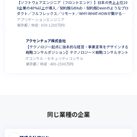
【ソフトウェアエンジニア（フロントエンド）】日本の売上上位10
0企業の40%以上が導入／契約版GitHub・契約版Devinのようなプロ
ダクト／フルフレックス／リモート／WHY-WHAT-HOWが繋がる開
発体制と裁量／代表はコードも書く弁護士でエンジニアのリスペク
アプリケーションエンジニア
トが強い社風
東京都
年収 :
650
-
1200
万円
アクセンチュア株式会社
【テクノロジー起点に抜本的な経営・事業変革をデザインする
戦略コンサルポジション】テクノロジー×戦略コンサルタント
ITコンサル・セキュリティコンサル
東京都
年収 :
480
-
2500
万円
同じ業種の企業