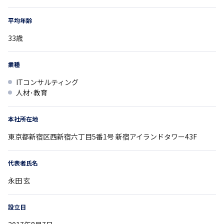
平均年齢
33
歳
業種
ITコンサルティング
人材･教育
本社所在地
東京都
新宿区西新宿六丁目5番1号
新宿アイランドタワー43F
代表者氏名
永田 玄
設立日