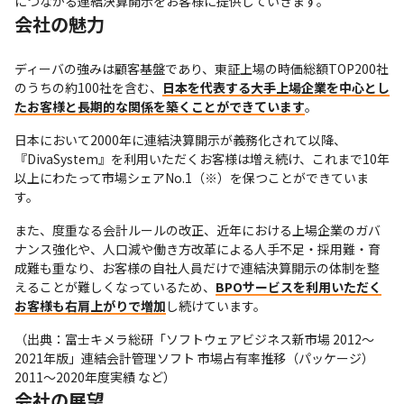
につながる連結決算開示をお客様に提供していきます。
会社の魅力
ディーバの強みは顧客基盤であり、東証上場の時価総額TOP200社
のうちの約100社を含む、
日本を代表する大手上場企業を中心とし
たお客様と長期的な関係を築くことができています
。
日本において2000年に連結決算開示が義務化されて以降、
『DivaSystem』を利用いただくお客様は増え続け、これまで10年
以上にわたって市場シェアNo.1（※）を保つことができていま
す。
また、度重なる会計ルールの改正、近年における上場企業のガバ
ナンス強化や、人口減や働き方改革による人手不足・採用難・育
成難も重なり、お客様の自社人員だけで連結決算開示の体制を整
えることが難しくなっているため、
BPOサービスを利用いただく
お客様も右肩上がりで増加
し続けています。 
（出典：富士キメラ総研「ソフトウェアビジネス新市場 2012～
2021年版」連結会計管理ソフト 市場占有率推移（パッケージ）
2011～2020年度実績 など）
会社の展望