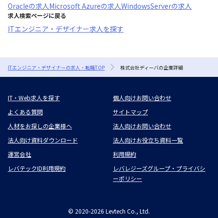
Oracle
の求人
Microsoft Azure
の求人
WindowsServer
の求人
求人検索ページに戻る
ITエンジニア・デザイナー求人を探す
ITエンジニア・デザイナーの求人・転職TOP
株式会社ディーバの企業詳細
IT・Web求人を探す
個人向けお問い合わせ
よくある質問
サイトマップ
人材をお探しの企業様へ
法人向けお問い合わせ
法人向け資料ダウンロード
法人向けお役立ち資料一覧
運営会社
利用規約
レバテックID利用規約
レバレジーズグループ・プライバシ
ーポリシー
©
2020-2026
Levtech Co., Ltd.