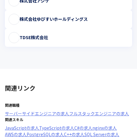
株式会社アジケ
株式会社ゆびすいホールディングス
TDSE株式会社
関連リンク
関連職種
サーバーサイドエンジニア
の求人
フルスタックエンジニア
の求人
関連スキル
JavaScript
の求人
TypeScript
の求人
C#
の求人
nginx
の求人
AWS
の求人
PostgreSQL
の求人
C++
の求人
SQL Server
の求人