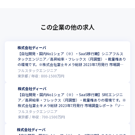
この企業の他の求人
株式会社ディーバ
【自社開発・国内No1シェア（※）・SaaS移行期】シニアフルス
タックエンジニア／高昇給率・フレックス（月調整）・裁量権あり
の環境です。※株式会社富士キメラ総研 2023年7月発行 市場調査
レポート「ソフトウェアビジネス新市場 2023年版」調べ
フルスタックエンジニア
東京都
年収 :
800
-
1500
万円
株式会社ディーバ
【自社開発・国内No1シェア（※）・SaaS移行期】SREエンジニ
ア／高昇給率・フレックス（月調整）・裁量権ありの環境です。※
株式会社富士キメラ総研 2023年7月発行 市場調査レポート「ソフ
トウェアビジネス新市場 2023年版」調べ
フルスタックエンジニア
東京都
年収 :
700
-
1500
万円
株式会社ディーバ