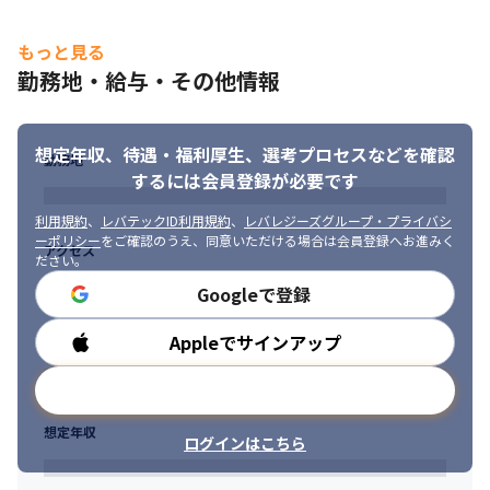
もっと見る
勤務地・給与・その他情報
想定年収、待遇・福利厚生、
選考プロセスなどを確認
勤務地
するには会員登録が必要です
利用規約
、
レバテックID利用規約
、
レバレジーズグループ・プライバシ
ーポリシー
をご確認のうえ、同意いただける場合は会員登録へお進みく
アクセス
ださい。
Googleで登録
Appleでサインアップ
勤務時間
メールアドレスで登録
想定年収
ログインはこちら
売上が右肩上がりの安定した経営基盤をもつ企業です。