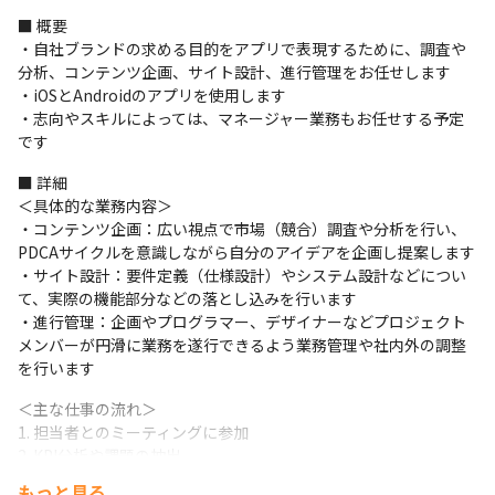
■ 概要

・自社ブランドの求める目的をアプリで表現するために、調査や
分析、コンテンツ企画、サイト設計、進行管理をお任せします

・iOSとAndroidのアプリを使用します

・志向やスキルによっては、マネージャー業務もお任せする予定
です
■ 詳細

＜具体的な業務内容＞

・コンテンツ企画：広い視点で市場（競合）調査や分析を行い、
PDCAサイクルを意識しながら自分のアイデアを企画し提案します

・サイト設計：要件定義（仕様設計）やシステム設計などについ
て、実際の機能部分などの落とし込みを行います

・進行管理：企画やプログラマー、デザイナーなどプロジェクト
メンバーが円滑に業務を遂行できるよう業務管理や社内外の調整
を行います
＜主な仕事の流れ＞

1. 担当者とのミーティングに参加

2. KPI分析や課題の抽出

3. 解決策の立案や実施（企画書作成、社内外ディレクション）

もっと見る