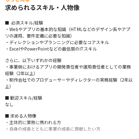
4. 解決策の検証（効果測定、報告レポートの作成）

求められるスキル・人物像
5. 担当サービス（アプリ）のUI改善・新機能やコンテンツの企
画・検討・実装
■  必須スキル/経験

＜チーム詳細＞

・Webやアプリの基本的な知識（HTMLなどのデザイン系やアプ
開発チームは3名の小数精鋭チームで構成されています。
リの運用、要件定義に必要な知識）

・ディレクションやプランニングに必要なコアスキル

＜開発手法＞

・ExcelやPowerPointなどの最低限のITスキル
・プロジェクトごとに異なります
さらに、以下いずれかの経験

＜使用ツール＞

・事業側におけるアプリの開発責任者や運用責任者としての業務
・コミュニケーションツールはLINE WORKSやGoogle Chat、
経験（2年以上）

Gmailを主に使用しています
・制作会社でのプロデューサーやディレクターの実務経験（2年以
上）
■ この仕事の面白み、魅力

・他社や他部署と連携して要件定義を行えます

■ 歓迎スキル/経験

・売上が右肩上がりの安定した経営基盤をもつ企業で働くことが
なし
できます

・HTMLの使用経験を活かせます

■ 求める人物像

・飲食業界ではアプリ分野で大成功しているところがまだないた
・主体的に業務に携われる方

め、正解を探していくことは大きな冒険であり、楽しさがありま
・自身の成長とともに事業の成長に貢献したい方
す