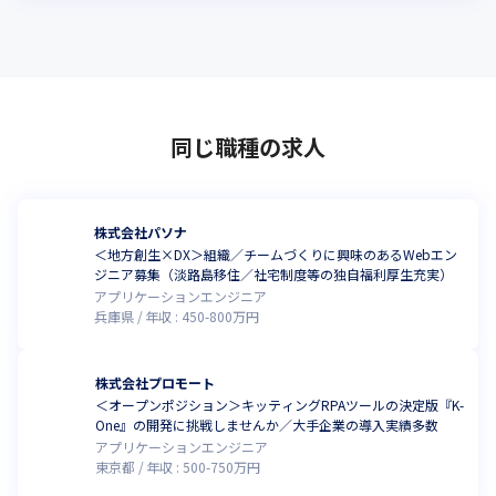
同じ職種の求人
株式会社パソナ
＜地方創生×DX＞組織／チームづくりに興味のあるWebエン
ジニア募集（淡路島移住／社宅制度等の独自福利厚生充実）
アプリケーションエンジニア
兵庫県
年収 :
450
-
800
万円
株式会社プロモート
＜オープンポジション＞キッティングRPAツールの決定版『K-
One』の開発に挑戦しませんか／大手企業の導入実績多数
アプリケーションエンジニア
東京都
年収 :
500
-
750
万円