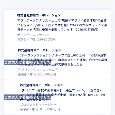
株式会社物語コーポレーション
アプリデータアナリストとして“店舗×アプリ×顧客体験”の最適
化を担当／ 1,500万DL超の巨大基盤において希少なオフライン連
こ
携データを活用し施策を推進しています（2026年1月時点）
データサイエンティスト
東京都
年収 :
650
-
900
万円
株式会社物語コーポレーション
＜オープンポジション＞グループ年商1,000億円！『お好み焼本
舗』などを経営する企業で、自身のスキルや経験に合わせた業務
この求人は募集終了しました
をお任せします／安定した経営基盤をもつ企業
アプリケーションエンジニア
東京都
年収 :
500
-
700
万円
株式会社物語コーポレーション
【ITインフラ部門の部長募集】（東証プライム）『焼肉きん
ぐ』などを展開する外食大手企業 年商1765億円から3000億
この求人は募集終了しました
円へと成長を目指す！
プロジェクトマネージャー
東京都
年収 :
830
-
1200
万円