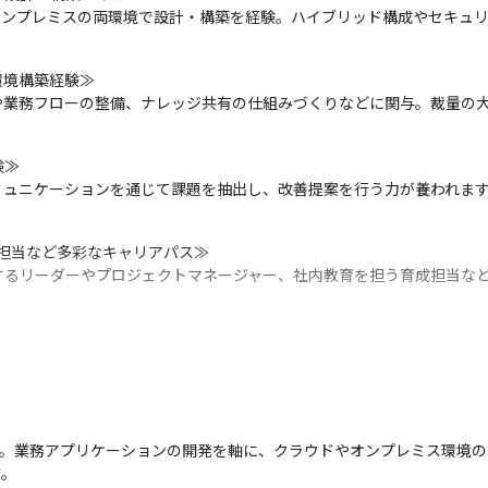
ド・オンプレミスの両環境で設計・構築を経験。ハイブリッド構成やセキュ
境構築経験≫

や業務フローの整備、ナレッジ共有の仕組みづくりなどに関与。裁量の
≫

ミュニケーションを通じて課題を抽出し、改善提案を行う力が養われま
担当など多彩なキャリアパス≫

するリーダーやプロジェクトマネージャー、社内教育を担う育成担当な
助など、継続的なスキルアップ支援制度も充実≫

助（CCNA、AWS認定など）、技術書購入補助など、学び続ける姿勢を
テップアップできる環境≫

後進を育てる立場へと成長できる環境です。技術力と人間力の両方を磨
T企業です。業務アプリケーションの開発を軸に、クラウドやオンプレミス環
す。