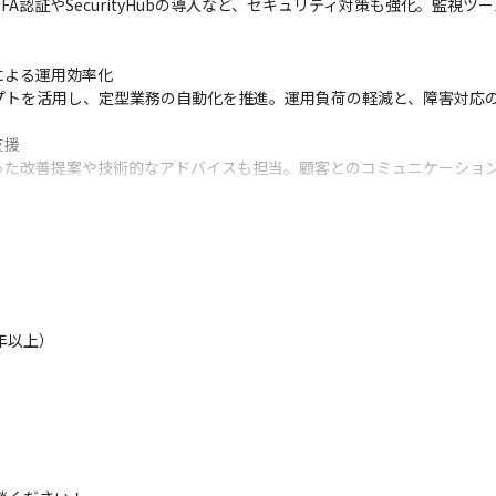
A認証やSecurityHubの導入など、セキュリティ対策も強化。監視
よる運用効率化

クリプトを活用し、定型業務の自動化を推進。運用負荷の軽減と、障害対応
援

った改善提案や技術的なアドバイスも担当。顧客とのコミュニケーショ
整備

メンバーとして、技術選定や開発環境の整備、業務フローの構築などに
以上）

術レビューや社内勉強会の企画、ナレッジ共有などにも関わっていただ