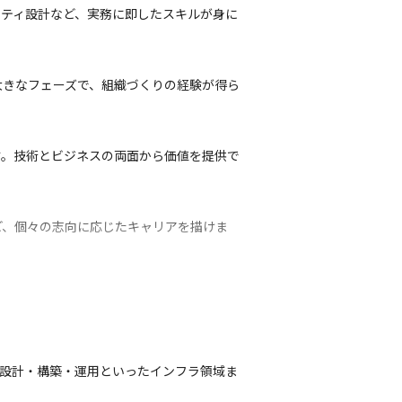
リティ設計など、実務に即したスキルが身に
大きなフェーズで、組織づくりの経験が得ら
す。技術とビジネスの両面から価値を提供で
ど、個々の志向に応じたキャリアを描けま
応援する制度が整っています。
きたい方に最適です。
境の設計・構築・運用といったインフラ領域ま