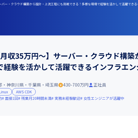
万円～】サーバー・クラウド構築から設計・上流工程にも挑戦できる！多様な環境で経験を活かして活躍でき
h／月収35万円～】サーバー・クラウド構
で経験を活かして活躍できるインフラエン
都・神奈川県・千葉県・埼玉県
430-700万円
正社員
Linux
AWS CDK
的
面接1回
残業月20時間未満
実務未経験歓迎
女性エンジニアが活躍中