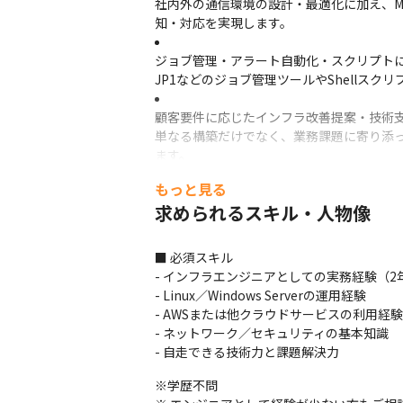
社内外の通信環境の設計・最適化に加え、MF
知・対応を実現します。
ジョブ管理・アラート自動化・スクリプトに
JP1などのジョブ管理ツールやShellス
顧客要件に応じたインフラ改善提案・技術支
単なる構築だけでなく、業務課題に寄り添
ます。
もっと見る
チーム立ち上げフェーズでの技術選定・環境
求められるスキル・人物像
現在はインフラチームの立ち上げ期。初期
くりに携われるやりがいがあります。
■ 必須スキル

将来的には新人育成・技術共有にも関与

- インフラエンジニアとしての実務経験（2年
今後は新人採用・育成も予定しており、技
- Linux／Windows Serverの運用経験

るポジションです。
- AWSまたは他クラウドサービスの利用経験

- ネットワーク／セキュリティの基本知識

- 自走できる技術力と課題解決力
※学歴不問
