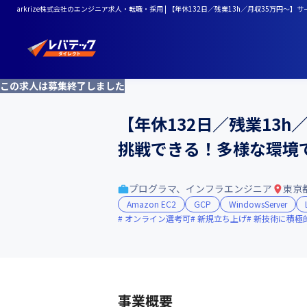
arkrize株式会社のエンジニア求人・転職・採用 | 【年休132日／残業13h／月収35
この求人は募集終了しました
【年休132日／残業13
挑戦できる！多様な環境
プログラマ、インフラエンジニア
東京
Amazon EC2
GCP
WindowsServer
オンライン選考可
新規立ち上げ
新技術に積極
事業概要