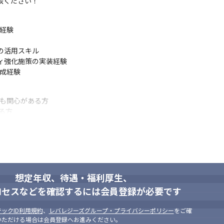
談ください！
経験

ルの活用スキル

リティ強化施策の実装経験

育成経験
も関心がある方

方

ンを大切にできる方

設計ができる方

指したい方
想定年収、待遇・福利厚生、
ロセスなどを確認するには会員登録が必要です
ックID利用規約
、
レバレジーズグループ・プライバシーポリシー
をご確
いただける場合は会員登録へお進みください。