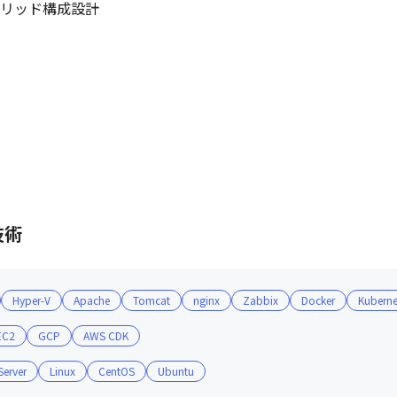
ハイブリッド構成設計

技術
Hyper-V
Apache
Tomcat
nginx
Zabbix
Docker
Kuberne
EC2
GCP
AWS CDK
erver
Linux
CentOS
Ubuntu