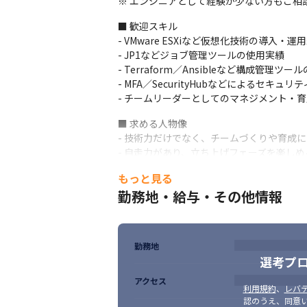
※ エンジニアとして経験が少ない方もご相
■ 歓迎スキル

- VMware ESXiなど仮想化技術の導入・運用
- JP1などジョブ管理ツールの使用実績

- Terraform／Ansibleなど構成管理ツー
- MFA／SecurityHubなどによるセキュ
- チームリーダーとしてのマネジメント・
■ 求める人物像

- 技術力だけでなく、チームづくりや育成に
- 自走力があり、立ち上げフェーズを楽しめる
- 顧客や社内メンバーとのコミュニケーショ
もっと見る
- 安定性・効率性・セキュリティを意識した
勤務地・給与・その他情報
- 将来的にリーダーや育成ポジションを目
勤務地
選考プ
アクセス
利用規約
、
レバテ
認のうえ、同意