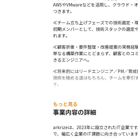
AWSやVMwareなどを活用し、クラウ
つきます。
≪チーム立ち上げフェーズでの技術選定・環
初期メンバーとして、技術スタックの選定
れます。
≪顧客折衝・要件整理・改善提案の実務経験
単なる構築作業にとどまらず、顧客とのコ
きるエンジニアへ。
≪将来的にはリードエンジニア／PM／育成
技術を極める道はもちろん、チームを牽引
す。
≪社内勉強会・資格取得支援・技術書購入補
月1回の勉強会やメンター制度、資格取得補
もっと見る
事業内容の詳細
≪「支える技術」から「育てる技術」へとス
インフラの安定運用を支えるだけでなく、
arkrizeは、2023年に設立されたI
で、幅広く企業のIT課題に向き合っていま