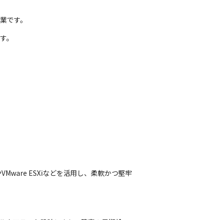
企業です。
。

are ESXiなどを活用し、柔軟かつ堅牢