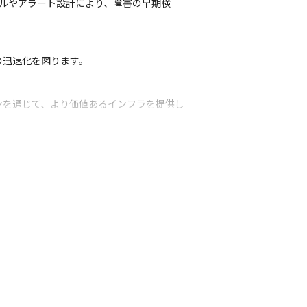
ツールやアラート設計により、障害の早期検
の迅速化を図ります。
ンを通じて、より価値あるインフラを提供し
も関与いただきます。裁量が大きく、組織づ
きます。技術力だけでなく、育成力も活かせ