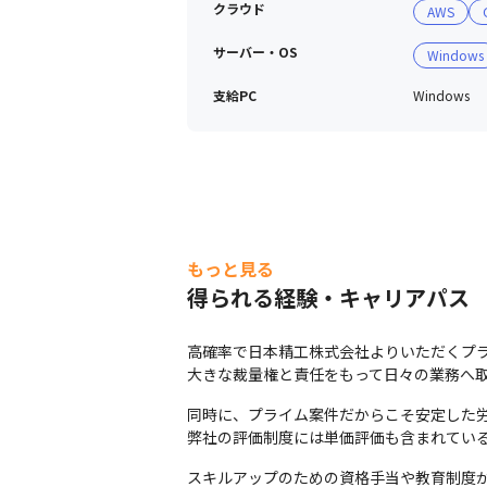
≪環境≫Power Automate／Power Apps／V
クラウド
AWS
≪担当工程≫

サーバー・OS
Windows
現状分析／開発／導入支援／運用
支給PC
Windows
④オンプレミス環境からAzureへのクラウド
≪業務内容≫

Windows Serverのクラウド移行

Azure環境構築

移行後の運用設計
≪環境≫

Azure／Windows Server／Azure Virtual 
もっと見る
得られる経験・キャリアパス
≪担当工程≫

設計／構築／移行／運用
高確率で日本精工株式会社よりいただくプラ
⑤製造メーカー向け社内ITインフラ運用・ヘ
大きな裁量権と責任をもって日々の業務へ
≪業務内容≫

PC・モバイル端末のキッティング

同時に、プライム案件だからこそ安定した労
社員向けヘルプデスク対応

弊社の評価制度には単価評価も含まれている
ネットワーク機器の運用保守
スキルアップのための資格手当や教育制度が