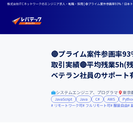
株式会社ITCネットワークのエンジニア求人・転職・採用 | 🔴プライム案件参画率93%！日本
🔴プライム案件参画率9
取引実績🔴平均残業5h(
ベテラン社員のサポート
システムエンジニア、プログラマ
東京
JavaScript
Java
C#
AWS
Pytho
リモートワーク可
フルリモート可
服装自由