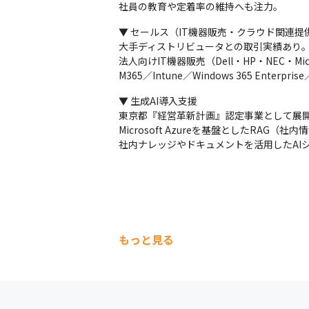
社員の教育や定着率の維持へも注力。
▼ セールス（IT機器販売・クラウド関連提供
大手ディストリビュータとの取引実績あり。
法人向けIT機器販売（Dell・HP・NEC・Micro
M365／Intune／Windows 365 Enterpri
▼ 生成AI導入支援

東京都『経営革新計画』認定事業として展開
Microsoft Azureを基盤としたRAG
社内ナレッジやドキュメントを活用したAI
もっと見る