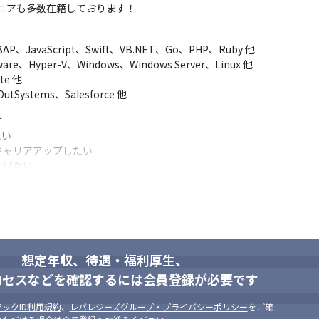
め労働環境が非常に整備されています。

ニアも多数在籍しております！
という実績が、安心して長く働ける環境があることを示しています。
、JavaScript、Swift、VB.NET、Go、PHP、Ruby 他

結しており、AIに関する社内勉強会などに無料で参加可能です。

Hyper-V、Windows、Windows Server、Linux 他

に行っています。
e 他

ystems、Salesforce 他
ja/) 



い

する部署に配属されるとは限りません。

ャリアアップしたい

式会社

げたい

ポートして欲しい



想定年収、待遇・福利厚生、
テクニカルサポート・ヘルプデスク・DX支援など、

ロセスなどを確認するには会員登録が必要です
、スキル・志向性に合った業務を担当できます。
ックID利用規約
、
レバレジーズグループ・プライバシーポリシー
をご確