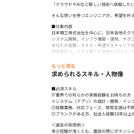
「クラウドやAIなど新しい技術へ挑戦した
そんな想いを持つエンジニアが、希望を叶
■仕事内容

日本精工株式会社を中心に、日本各地のクラ
システム開発、インフラ構築・運用、テクニ
あなたの経験・スキル・希望するキャリアを
参画案件は、大手企業との直取引(プライム
★案件参画後も継続フォロー★

もっと見る
案件参画後も、営業担当が定期的にフォロー
求められるスキル・人物像
業務上の悩みだけでなく、今後のキャリア・
また、多くの現場には先輩社員がいるので技
※代表自身も経験30年以上のベテランエン
■必須スキル

IT業界での何らかの実務経験をお持ちの方（
★透明性のある評価制度★

※システム（アプリ）の設計・開発／インフ
案件参画時の単価とグレード評価によって給
◎経験業務、対応フェーズ、使用言語は不問
自身の努力や成果が給与に直結するため、高
◎ブランクがある方、社会人経験10年以上
参画する案件は基本プライム案件のため、
＜過去の採用例＞

★社員定着率95％★

多少経験が浅くとも、面談の際にポテンシャ