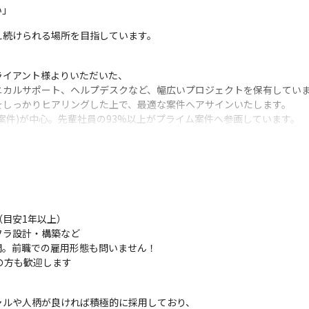
い」
え続けられる場所を目指しています。
イアント様よりいただいた、

カルサポート、ヘルプデスクなど、幅広いプロジェクトを保有していま
しっかりヒアリングした上で、最適な案件へアサインいたします。

案件)が中心。先輩社員の93%以上がプライム案件へ参画しています。
を実施。

スキルアップ・働き方・現場環境　なども相談可能です。

術面でもサポートいたします。

ジニアなので、悩みを共有しやすいはずです
目安1年以上）

ラ設計・構築など

与が決定します。

。前職での雇用形態も問いません！

い納得感とモチベーションを得られます。

の方も歓迎します
市場の平均よりも高単価での案件参画が可能となっています。
ルや人柄が良ければ積極的に採用しており、
