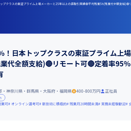
トップクラスの東証プライム上場メーカーと25年以上の直取引実績🔴平均残業5h(残業代全額支給)🔴
3%！日本トップクラスの東証プライム上場
残業代全額支給)🔴リモート可🔴定着率95
有
都・神奈川県・群馬県・大阪府・福岡県
400-800万円
正社員
n
副業可
オンライン選考可
新技術に積極的
残業月20時間未満
実務未経験歓迎