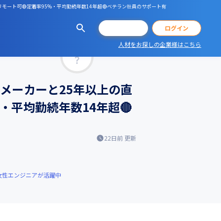
リモート可🔴定着率95%・平均勤続年数14年超🔴ベテラン社員のサポート有
会員登録
ログイン
人材をお探しの企業様はこちら
マッチ率
メーカーと25年以上の直
%・平均勤続年数14年超🔴
22日前
更新
女性エンジニアが活躍中