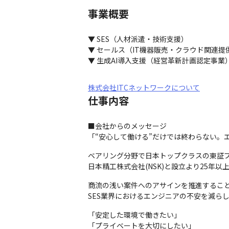
事業概要
▼ SES（人材派遣・技術支援）

▼ セールス（IT機器販売・クラウド関連提供
▼ 生成AI導入支援（経営革新計画認定事業
株式会社ITCネットワークについて
仕事内容
■会社からのメッセージ

「“安心して働ける”だけでは終わらない。
ベアリング分野で日本トップクラスの東証プ
日本精工株式会社(NSK)と設立より25
商流の浅い案件へのアサインを推進すること
SES業界におけるエンジニアの不安を減ら
「安定した環境で働きたい」

「プライベートを大切にしたい」
