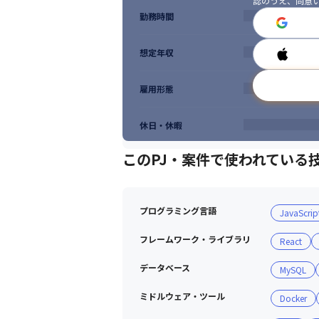
認のうえ、同意
◎安心できる環境で長く働きたい方

勤務時間
◎「大手企業のプライム案件」という安定性
≪担当工程≫

◎成長して理想のキャリアを実現したい／探
要件定義／設計／開発／テスト／保守
◎仕事だけでなくプライベートの時間も大切
想定年収
◎エンジニアとして新しい技術へ挑戦した
②Microsoft 365導入・運用支援

≪業務内容≫

エンジニアが「安心して長く働けること」を
雇用形態
Microsoft 365の導入支援

『働きやすい環境を求めている方』に向い
Exchange Online移行

Teams・SharePoint活用支援
休日・休暇
25年以上働いている創業メンバーが複数名
そんな足元がしっかりとしている環境だか
≪環境≫

このPJ・案件で使われている
Microsoft 365／Entra ID／IntunePower P
≪担当工程≫

要件整理／設計／構築／運用
プログラミング言語
JavaScrip
③製造工場向けDX推進・業務自動化支援

フレームワーク・ライブラリ
React
≪業務内容≫

Excel業務の自動化

データベース
MySQL
RPA導入支援

Power Automate開発
ミドルウェア・ツール
Docker