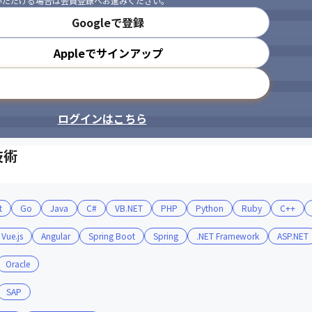
いただける場合は会員登録へお進みください。
を求めている方

Googleで登録
求したい方

にしたい方

Appleでサインアップ
いという方
メールアドレスで登録
第一に考える社風なので、

ています。
ログインはこちら
在籍しているなど、弊社は優れた「安定感」を持っております。

らこそ、新しい挑戦に対してもしっかりサポートすることが可能です。
技術
latform
t
Go
Java
C#
VB.NET
PHP
Python
Ruby
C++
Vue.js
Angular
Spring Boot
Spring
.NET Framework
ASP.NET
Oracle
SAP