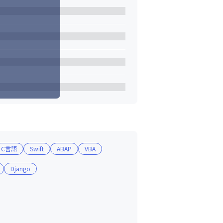
C言語
Swift
ABAP
VBA
Django