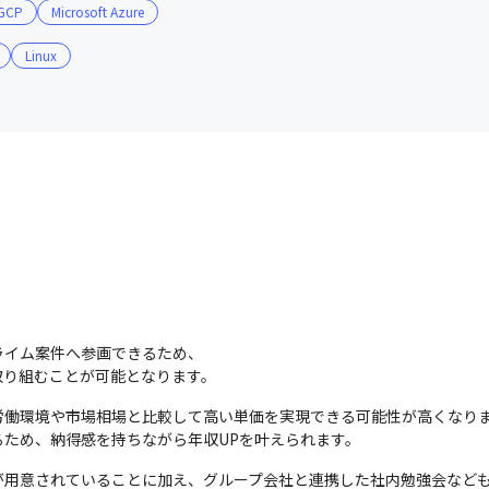
BA／SQL Server
GCP
Microsoft Azure
Linux
移行

Machines／Azure Backup／Azure Monitor
イム案件へ参画できるため、

ルプデスク

取り組むことが可能となります。
働環境や市場相場と比較して高い単価を実現できる可能性が高くなりま
ため、納得感を持ちながら年収UPを叶えられます。
用意されていることに加え、グループ会社と連携した社内勉強会なども