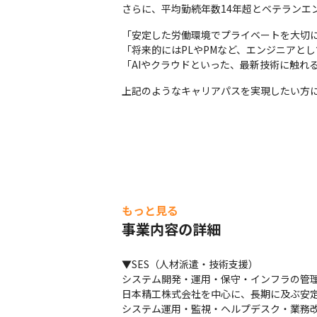
≪環境≫

さらに、平均勤続年数14年超とベテランエ
Windows 11／Active Directory／Microsof
「安定した労働環境でプライベートを大切に
≪担当工程≫

「将来的にはPLやPMなど、エンジニアとし
運用・保守／問い合わせ対応／改善提案
「AIやクラウドといった、最新技術に触れ
上記のようなキャリアパスを実現したい方
もっと見る
事業内容の詳細
▼SES（人材派遣・技術支援）

システム開発・運用・保守・インフラの管理
日本精工株式会社を中心に、長期に及ぶ安定
システム運用・監視・ヘルプデスク・業務改