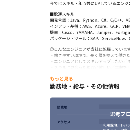
大企業様の案件に直接契約で参画しているた
今ではスキル・年収共にUPしているエンジ
社員定着率は95％、平均勤続年数14年超
■歓迎スキル

★グループ企業との連携★

開発言語：Java、Python、C#、C/C++、ABAP
AIdea Holdingsと資本業務提携を締
インフラ・基盤：AWS、Azure、GCP、VMware、
キャリアアップに向けたサポートも積極的
機器：Cisco、YAMAHA、Juniper、Fortigat
パッケージ・ツール：SAP、ServiceNow、OutS
★主要取引先★

▼日本精工株式会社(https://www.nsk.com/jp-
◎こんなエンジニアが当社に転職しています
※グループ会社含む

・働きやすい環境で、長く腰を据えて働きた
※必ずしも「日本精工株式会社」様とお取引
・エンジニアとしてスキルアップしたい／キ
▼日本タタ･コンサルタンシー･サービシズ株
・スキルに見合った年収が欲しい／年収を上
▼アクセンチュア株式会社
・プライム案件へ参画したい

もっと見る
・先輩社員やバックオフィスにしっかりとサ
★案件例★

勤務地・給与・その他情報
・ワークライフバランスを充実させたい

①メーカー向け業務システム開発

・商流の浅い案件で裁量権を持って働きたい
≪業務内容≫

・納得感のある評価制度が良い
生産管理システム開発

社内業務システム改修

勤務地
要件定義・設計・開発・テスト・運用保守・
テスト・保守対応
選考プ
様々な内容のプロジェクトがありますので
アクセス
≪環境≫

■求める人物像

利用規約
、
レバテ
Java／C#.NET／SQL Server／AWS／Azure