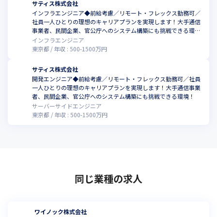
サティス株式会社
インフラエンジニア◆前給考慮／リモート・フレックス勤務可／
社員一人ひとりの理想のキャリアプランを実現します！大手通信
事業者、民間企業、官公庁へのシステム構築にも挑戦できる環
境！
インフラエンジニア
東京都
年収 :
500
-
1500
万円
サティス株式会社
開発エンジニア◆前給考慮／リモート・フレックス勤務可／社員
一人ひとりの理想のキャリアプランを実現します！大手通信事業
者、民間企業、官公庁へのシステム構築にも挑戦できる環境！
サーバーサイドエンジニア
東京都
年収 :
500
-
1500
万円
同じ業種の求人
ワイノック株式会社