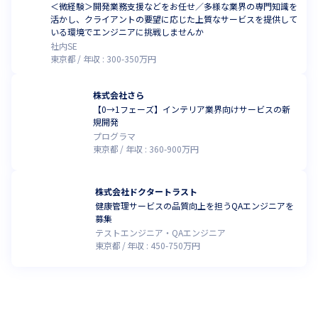
＜微経験＞開発業務支援などをお任せ／多様な業界の専門知識を
活かし、クライアントの要望に応じた上質なサービスを提供して
いる環境でエンジニアに挑戦しませんか
社内SE
東京都
年収 :
300
-
350
万円
株式会社さら
【0→1フェーズ】インテリア業界向けサービスの新
規開発
プログラマ
東京都
年収 :
360
-
900
万円
株式会社ドクタートラスト
健康管理サービスの品質向上を担うQAエンジニアを
募集
テストエンジニア・QAエンジニア
東京都
年収 :
450
-
750
万円