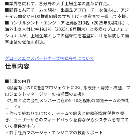
■業界を問わず、各分野の大手上場企業の変革に伴走。

■顧客と共同チームを組む「出島型アプローチ」を強みに、アジ
ャイル開発からDX推進組織の立ち上げ・運営まで一貫して支援。

■コンサルタント・エンジニア社員数213名（2025年8月期末）、
海外出身人財比率19.1％（2025年8月期末）と多様なプロフェッ
ショナルが、上場企業としての信頼性を基盤に、ITを駆使して顧
客企業の価値を創造。
グロースエクスパートナーズ株式会社について
仕事内容
■仕事の内容

《顧客向けのDX推進プロジェクトにおける設計・開発・検証、プ
ロジェクトマネージャーの技術面の支援》

《社員と協力会社メンバー混在の5-10名程度の開発チームの技術
リード》

・作って終わりではなく、チームで顧客と継続的な関係性を築
き、ユーザーからのフィードバックを得ながらシステムを育てて
いく案件が中心

・若手社員マネージャ・エンジニアの技術サポート
