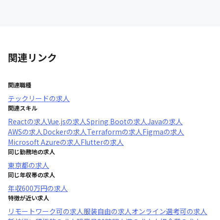
関連リンク
関連職種
テックリード
の求人
関連スキル
React
の求人
Vue.js
の求人
Spring Boot
の求人
Java
の求人
AWS
の求人
Docker
の求人
Terraform
の求人
Figma
の求人
Microsoft Azure
の求人
Flutter
の求人
同じ勤務地の求人
東京都
の求人
同じ年収帯の求人
年収
600万円
の求人
特徴が近い求人
リモートワーク可
の求人
服装自由
の求人
オンライン選考可
の求人