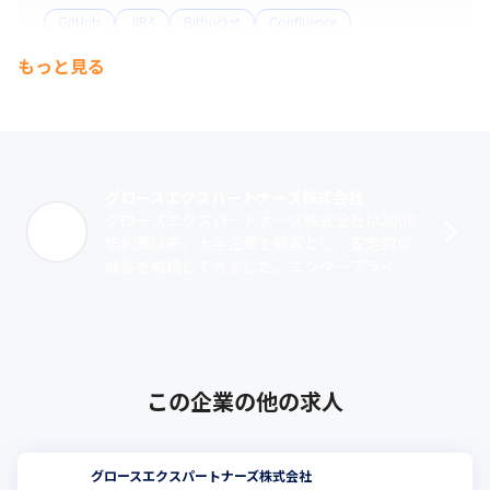
GitHub
JIRA
Bitbucket
Confluence
もっと見る
コミュニケーションツール
Slack
グロースエクスパートナーズ株式会社
グロースエクスパートナーズ株式会社は2008
年創業以来、大手企業を顧客とし、安定的な
成長を継続してきました。エンタープライズ
ユーザー（創業50年以上かつ売上高1,000億
円以上の大手上場企業）を顧客と･･･
この企業の他の求人
グロースエクスパートナーズ株式会社