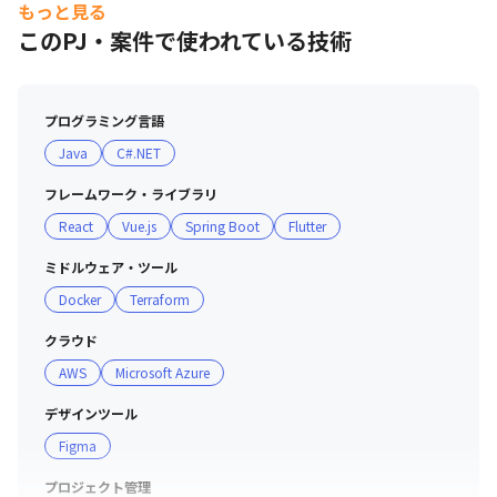
もっと見る
海外出身人財も約20％在籍しており、多様性を尊重し合
このPJ・案件で使われている技術
うフラットで親しみやすい雰囲気の中、安心して成長でき
る職場です。
プログラミング言語
Java
C#.NET
フレームワーク・ライブラリ
React
Vue.js
Spring Boot
Flutter
ミドルウェア・ツール
Docker
Terraform
クラウド
AWS
Microsoft Azure
デザインツール
Figma
プロジェクト管理