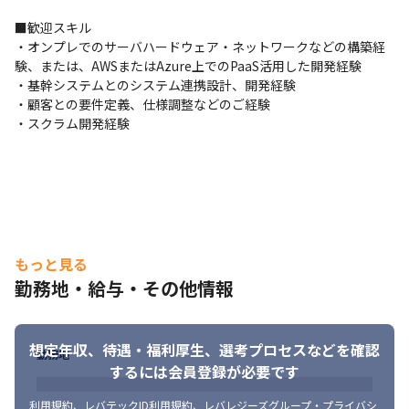
ベートクラウドのインフラ基盤・運用基盤の設計と構築および保
■歓迎スキル

守・運用
・オンプレでのサーバハードウェア・ネットワークなどの構築経
験、または、AWSまたはAzure上でのPaaS活用した開発経験

【当社についての情報】

・基幹システムとのシステム連携設計、開発経験

各社HP

・顧客との要件定義、仕様調整などのご経験

-グロースエクスパートナーズ株式会社：https://www.gxp-
・スクラム開発経験
group.co.jp/

-株式会社GxP：https://www.gxp.co.jp/

-グロース・アーキテクチャ＆チームス株式会社：
https://www.graat.co.jp/

-株式会社ミエルカ ：https://ai.mielca.co.jp/
オウンドメディア 『G＋WEB』

https://www.gxp-group.co.jp/gplus/
もっと見る
勤務地・給与・その他情報
テックブログ『Qiita』

https://qiita.com/organizations/gxp
福利厚生

想定年収、待遇・福利厚生、
選考プロセスなどを確認
勤務地
https://recruit.gxp-group.co.jp/environment/
するには会員登録が必要です
【マネージャーエンジニア社員インタビュー】

利用規約
、
レバテックID利用規約
、
レバレジーズグループ・プライバシ