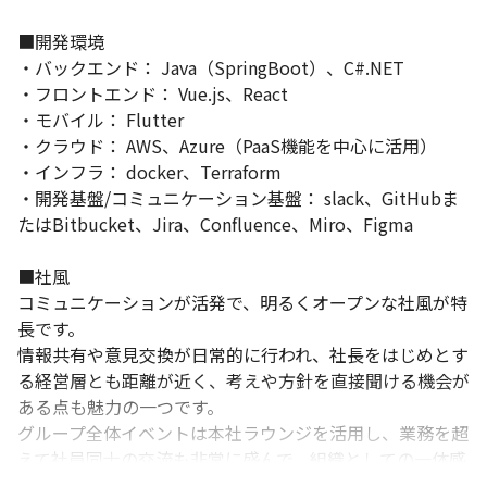
■開発環境

・バックエンド： Java（SpringBoot）、C#.NET

・フロントエンド： Vue.js、React

・モバイル： Flutter

・クラウド： AWS、Azure（PaaS機能を中心に活用）

・インフラ： docker、Terraform

・開発基盤/コミュニケーション基盤： slack、GitHubま
たはBitbucket、Jira、Confluence、Miro、Figma

■社風

コミュニケーションが活発で、明るくオープンな社風が特
長です。

情報共有や意見交換が日常的に行われ、社長をはじめとす
る経営層とも距離が近く、考えや方針を直接聞ける機会が
ある点も魅力の一つです。

グループ全体イベントは本社ラウンジを活用し、業務を超
えて社員同士の交流も非常に盛んで、組織としての一体感
を大切にしています。
