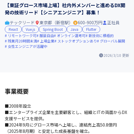
【東証グロース市場上場】社内外メンバーと進めるDX開
発の技術リード【シニアエンジニア】募集！
テックリード
東京都（新宿駅）
600-900万円
正社員
React
Vue.js
Spring Boot
Java
Flutter
リモートワーク可
服装自由
オンライン選考可
新技術に積極的
残業月20時間未満
上場企業
ストックオプションあり
グローバル展開
女性エンジニアが活躍中
2026/3/10
更新
事業概要
■2008年設立

■エンタープライズ企業を主要顧客とし、組織とITの両面からDX
支援サービスを提供。

■2024年9月にグロース市場へ上場し、連結売上高50.8億円
（2025年8月期）と安定した成長基盤を確立。
