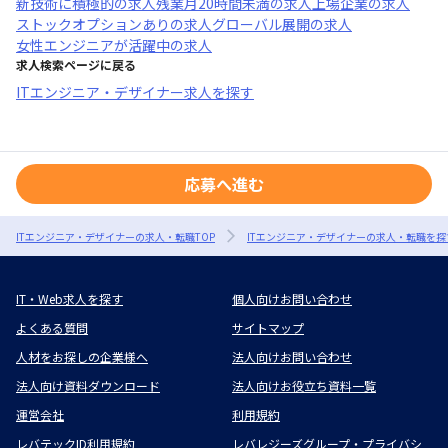
新技術に積極的
の求人
残業月20時間未満
の求人
上場企業
の求人
ストックオプションあり
の求人
グローバル展開
の求人
女性エンジニアが活躍中
の求人
求人検索ページに戻る
ITエンジニア・デザイナー求人を探す
応募へ進む
ITエンジニア・デザイナーの求人・転職TOP
ITエンジニア・デザイナーの求人・転職を探
IT・Web求人を探す
個人向けお問い合わせ
よくある質問
サイトマップ
人材をお探しの企業様へ
法人向けお問い合わせ
法人向け資料ダウンロード
法人向けお役立ち資料一覧
運営会社
利用規約
レバテックID利用規約
レバレジーズグループ・プライバシ