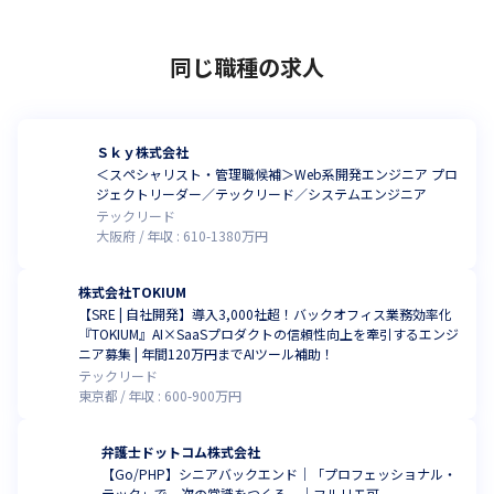
同じ職種の求人
Ｓｋｙ株式会社
＜スペシャリスト・管理職候補＞Web系開発エンジニア プロ
ジェクトリーダー／テックリード／システムエンジニア
テックリード
大阪府
年収 :
610
-
1380
万円
株式会社TOKIUM
【SRE | 自社開発】導入3,000社超！バックオフィス業務効率化
『TOKIUM』AI×SaaSプロダクトの信頼性向上を牽引するエンジ
ニア募集 | 年間120万円までAIツール補助！
テックリード
東京都
年収 :
600
-
900
万円
弁護士ドットコム株式会社
【Go/PHP】シニアバックエンド｜「プロフェッショナル・
テック」で、次の常識をつくる。｜フルリモ可