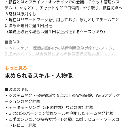
・顧客とはオフライン・オンラインでの会議、チケット管理シス
テム（Jiraなど）、チャットなどで日常的にやり取り、顧客拠点へ
の常駐は原則なし

・現在はリモートワークを併用しており、原則としてチームごと
に決めた曜日に週１回出社

（業務上必要な場合は週１回以上出社するケースもあり）
■案件例

・ヘルスケア： 医療施設向けの装置利用業務効率化システム、
BLE対応バイタル検査機器による病棟看護師業務支援システム、
グローバルでの機器保守品質向上システム、各国販社の売上・在
庫を一元可視化のためのマスタ変換システム

もっと見る
・流通/小売： 小売業の顧客向け公式アプリ、リモートショッピン
求められるスキル・人物像
グ、クレジットカードWeb会員システム

・モビリティ： 地方創生のためのMaaSプロジェクト

■必須スキル

・建設： 大手建設会社がプロジェクトごとに協力会社・専門工事
・システム開発・保守領域で５年以上の実務経験、Webアプリケ
業者と設計図面などのデータを共有するプラットフォーム

ーションの開発経験

・製造： グローバルで稼働する機械のサポート品質向上システム

・データモデリング（ER図作成）などの設計経験

・地理空間情報： 地理空間データを利用したサービス群をスピー
・Gitなどのバージョン管理ツールを利用したチーム開発経験

ディに開発し低コストで運用するためのPaaS基盤開発、PaaS基盤
・若手エンジニアの技術サポート経験、設計レビュー・ソースコ
上での新規サービス開発

ードレビュー経験
・インフラ基盤： 流通/小売業顧客のパブリッククラウド・プライ