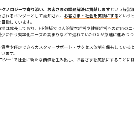
テクノロジーで寄り添い、お客さまの課題解決に貢献します
という経営理
頼されるベンダーとして認知され、
お客さま・社会を笑顔にする
という
目指しています。

市場は成長しており、HR領域では人的資本経営や健康経営への対応のニ
減少に伴う効率化ニーズの高まりなどで遅れていたDＸが急速に進みつつ
う資産や伴走できるカスタマーサポート・サクセス体制を保有している
います。

ノロジー”で社会に新たな価値を生み出し、お客さまを笑顔にすることに