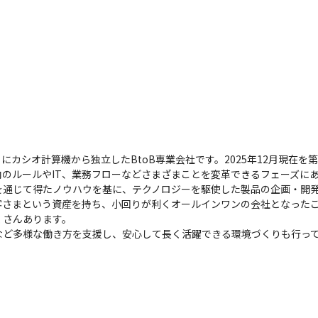
月にカシオ計算機から独立したBtoB専業会社です。2025年12月現在
のルールやIT、業務フローなどさまざまことを変革できるフェーズにあ
を通じて得たノウハウを基に、テクノロジーを駆使した製品の企画・開
客さまという資産を持ち、小回りが利くオールインワンの会社となった
さんあります。

など多様な働き方を支援し、安心して長く活躍できる環境づくりも行っ