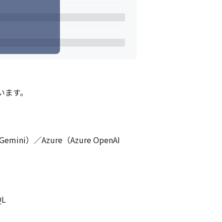
方。

を感じられる方と働きたいと考えています。
考えています。

ます。

るカルチャーです。
Gemini）／Azure（Azure OpenAI 
L
