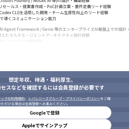
Microsoft Foundry / Mosaic AI 等)の設計・構築経験

のプリセールス・提案書作成・PoC計画立案・要件定義リード経験

 / Codex CLI)を活用した開発・チーム生産性向上のリード経験

まで導くコミュニケーション能力
 Mosaic AI Agent Framework / Genie 等のエンタープライズAI基盤上で
ing を中核に据えたマルチエージェントアーキテクチャ設計経験
習プロジェクトの参画経験
ミュニティでの発表経験
ricks / BigQuery)上での生成AIユースケース(Text-to-SQL / セマ
/機械学習領域)
 Kubeflow 等を用いた本番運用基盤の設計経験
ィ活動経験
想定年収、待遇・福利厚生、
ロセスなどを確認するには会員登録が必要です
作る！ 」を実現するために「クレイジーさを大切にする」カルチャーが
つの間にか世界を変えてしまうような人。そんな人たちを賞賛し応援し
ックID利用規約
、
レバレジーズグループ・プライバシーポリシー
をご確
いただける場合は会員登録へお進みください。
方

多様、日々変化しています。

Googleで登録
れずにチャレンジする、未知への好奇心と柔軟な姿勢です。

り口で価値を提案できる、そんな思考を大切にしています。
Appleでサインアップ