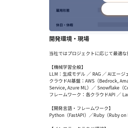
2.自律的に動き、他者の可能性も引き出せる
受け身ではなく、自分から動き出せる方。そ
雇用形態
技術的な知見だけでなく、チームメンバー
休日・休暇
3.失敗も笑い飛ばし、成長の種としてポジテ
最先端技術には試行錯誤がつきもの。

開発環境・現場
だからこそ、失敗を糧にし、それを笑顔で語
新しい挑戦にはリスクがつきものですが、
当社ではプロジェクトに応じて最適な
4.自分らしい生き方・働き方を模索し続ける
沖縄という多様性と自然に恵まれた地から、日
【機械学習全般】

そんな挑戦を続けるちゅらデータでは、誰も
LLM：生成モデル ／ RAG ／ AIエー
地方在住・リモートワークなどの働き方の多
それぞれが「自分らしく」働ける環境づく
クラウドAI基盤：AWS（Bedrock, Amazon 
Service, Azure ML）／ Snowflake（Co
フレームワーク：各クラウドAPI ／ LangC
【開発言語・フレームワーク】

Python（FastAPI）／Ruby（Ruby on Ra