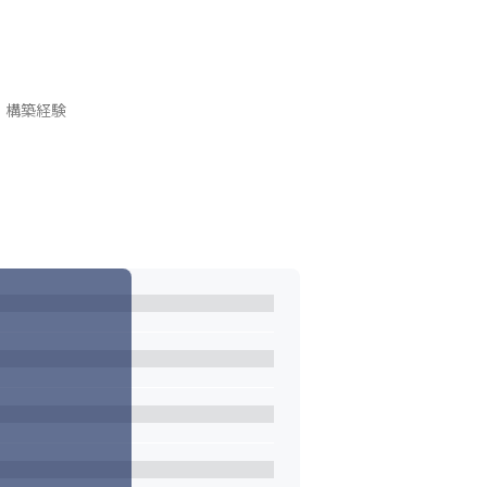
の設計・構築経験
ンティックレイヤ等)の構築経験
あります。現状を当たり前とせずに人と違っ
ています。