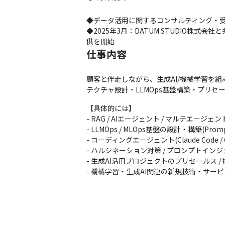
◆データ活用に関するコンサルティング・受
◆2025年3月：DATUM STUDIO株式会
供を開始
仕事内容
顧客と伴走しながら、生成AI/機械学習を
テクチャ設計・LLMOps基盤構築・プリセ
【具体的には】

- RAG / AIエージェント / マルチエー
- LLMOps / MLOps基盤の設計・構築(Promptfoo / L
- コーディングエージェント(Claude Cod
- ハルシネーション対策 / プロンプトイン
- 生成AI活用プロジェクトのプリセールス / 提案
- 機械学習・生成AI関連の新規技術・サー