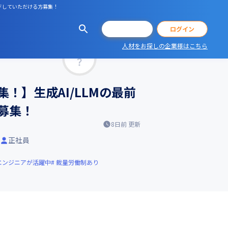
ードしていただける方募集！
会員登録
ログイン
人材をお探しの企業様はこちら
マッチ率
！】生成AI/LLMの最前
募集！
8日前
更新
正社員
エンジニアが活躍中
裁量労働制あり