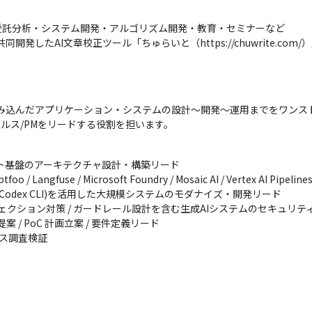
託分析・システム開発・アルゴリズム開発・教育・セミナーなど

社と共同開発したAI文章校正ツール「ちゅらいと（https://chuwrite.
組み込んだアプリケーション・システムの設計〜開発〜運用までをワンス
ールス/PMをリードする役割を担います。
ジェント基盤のアーキテクチャ設計・構築リード

angfuse / Microsoft Foundry / Mosaic AI / Vertex AI Pipelines
e / Codex CLI)を活用した大規模システムのモダナイズ・開発リード

ジェクション対策 / ガードレール設計を含む生成AIシステムのセキュリテ
 / PoC 計画立案 / 要件定義リード

ビス調査検証