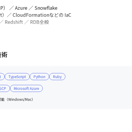
 ／ Azure ／ Snowflake

）／ CloudFormationなどの IaC

 Redshift ／ RDB全般

 CI/CD：GitHub Actions ／ GitLab Runner

バン）

技術
atGPT（業務用アカウント支給）

t
TypeScript
Python
Ruby
Hub Copilot, Cursor などコーディングエージェント

GCP
Microsoft Azure
（Windows/Mac）
Meet

 ／ Backlog

／ Box
