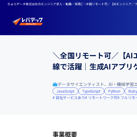
ちゅらデータ株式会社のエンジニア求人・転職・採用 | ＼全国リモート可／【AIエンジニア／
＼全国リモート可／【AI
線で活躍｜生成AIアプ
データサイエンティスト、AI・機械学習
JavaScript
TypeScript
Python
Rub
自社サービスあり
リモートワーク可
フルリモ
事業概要