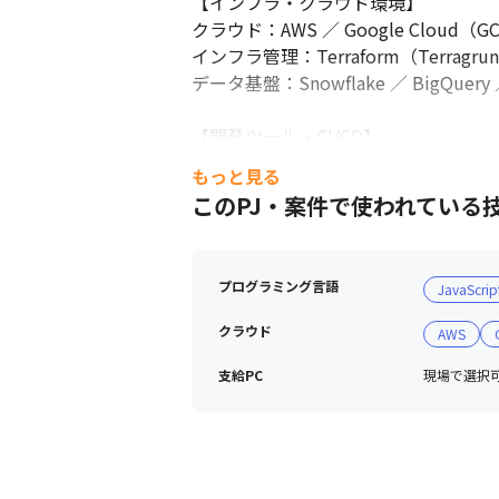
【インフラ・クラウド環境】

クラウド：AWS ／ Google Cloud（GCP）
インフラ管理：Terraform（Terragrunt
データ基盤：Snowflake ／ BigQuery ／
【開発ツール・CI/CD】

バージョン管理：Git（GitHub／GitLab） ／
もっと見る
開発手法：アジャイル（スクラム／カン
このPJ・案件で使われている
開発補助：GitHub Copilot ／ Ch
【開発環境】

プログラミング言語
JavaScrip
VSCode, IntelliJ IDEAなど選択可

Cloud Code Max, ChatGPT, Git
クラウド
AWS
【情報共有・ナレッジ管理】

支給PC
現場で選択可能
コミュニケーション：Slack ／ Google 
情報共有：esa ／ Notion ／Confluence
ドキュメント管理：Google Workspace 