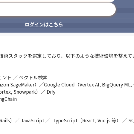
方

メールアドレスで登録
して、自分のためだけでなく、周囲の人の成長や喜びにも関心を持てる
やクライアントとの関係性を大切にし、共に価値を生み出すことに喜び
ログインはこちら
ィブに楽しめる方

れるようなポジティブさと柔軟性を持った方が、ちゅらデータらしいと
だからこそ「おもしろい」と思える感性を大切にしています。
技術スタックを選定しており、以下のような技術環境を整えてい
方

本中・世界へ価値を届けていく――

が「自分らしく」働けることを尊重します。

ジェント ／ ベクトル検索

様性や、バックグラウンドの違いを尊重しながら、

りに力を入れています。個人開発の経験や副業、興味ある活動も活かせ
SageMaker）／Google Cloud（Vertex AI, BigQuery ML, 
rtex, Snowpark）／ Dify

hain

ils）／ JavaScript ／  TypeScript（React, Vue.js 等） ／ SQ