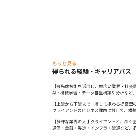
【支給PCスペック例】

MacBook Pro M4
もっと見る
得られる経験・キャリアパス
【最先端技術を活用し、幅広い業界・社会課
AI・機械学習・データ基盤構築や分析など
【上流から下流まで一貫して携わる提案型の
クライアントのビジネス課題に対して、構想
【多様な業界の大手クライアントと、深く密
通信・金融・製造・インフラ・流通など、