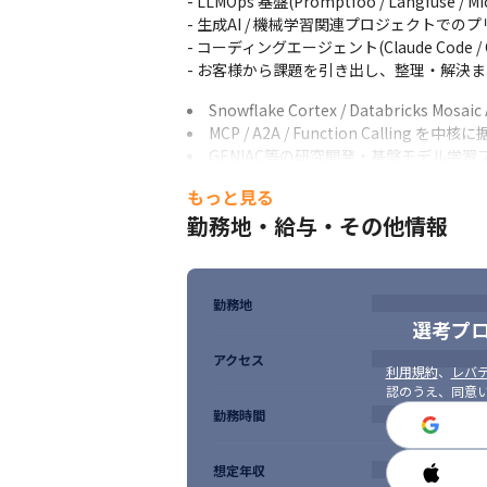
- LLMOps 基盤(Promptfoo / Langfuse / 
- 生成AI / 機械学習関連プロジェクトで
- コーディングエージェント(Claude Code
- お客様から課題を引き出し、整理・解決
Snowflake Cortex / Databricks
MCP / A2A / Function Call
GENIAC等の研究開発・基盤モデル学
論文執筆・特許出願・OSS貢献・技術コ
もっと見る
大規模データ基盤(Snowflake / Datab
勤務地・給与・その他情報
受託開発における提案・PM経験(生成AI
Terraform / GitHub Actions /
英文技術ドキュメントの読解力
社内・社外向けの情報発信・コミュニテ
勤務地
選考プ
ちゅらデータでは、「最高に面白い仕事を
た目線で捉え、気がつけば手を動かし、い
アクセス
利用規約
、
レバテ
認のうえ、同意
1.常識にとらわれず、学びと変化を楽しめる
勤務時間
ちゅらデータのプロジェクトは業種も技術も
そこに対応するために必要なのは、失敗を恐
「正解がない問い」に向き合い、新たな切
想定年収