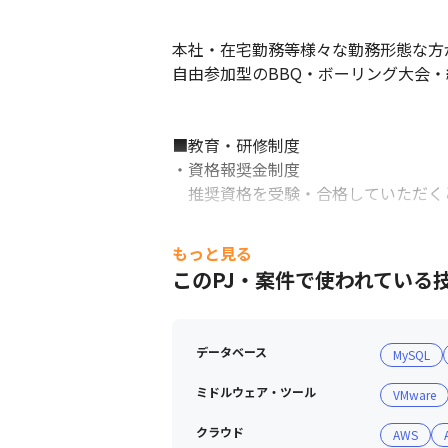
本社・在宅勤務等様々な勤務形態な方
自由参加型のBBQ・ボーリング大会・
■教育・研修制度

・資格報奨金制度　

　推奨資格を受験・合格していただく
・選択式スキル研修制度

もっと見る
　事業部独自で選択式の研修制度を今
このPJ・案件で使われている
　スキルを身につけたい技術項目をご
・ヒューマンスキル研修

データベース
MySQL
　ヒューマンスキルにフォーカスした
ミドルウェア・ツール
VMware
日々の案件を行うだけでなく、エンジ
クラウド
AWS