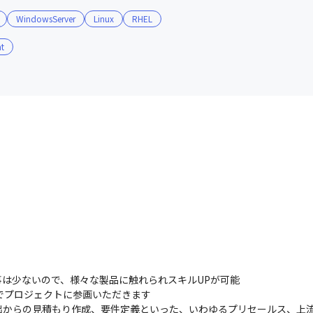
WindowsServer
Linux
RHEL
t
は少ないので、様々な製品に触れられスキルUPが可能

でプロジェクトに参画いただきます

出からの見積もり作成、要件定義といった、いわゆるプリセールス、上