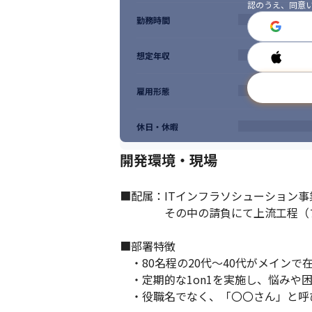
認のうえ、同意
勤務時間
想定年収
雇用形態
休日・休暇
開発環境・現場
■配属：ITインフラソシューション事業
　　　　その中の請負にて上流工程（
■部署特徴

　・80名程の20代～40代がメインで
　・定期的な1on1を実施し、悩みや
　・役職名でなく、「〇〇さん」と呼