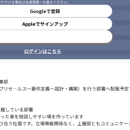
いただける場合は会員登録へお進みください。
Googleで登録
Appleでサインアップ
メールアドレスで登録
ログインはこちら
部

プリセ―ルス～要件定義～設計・構築）を行う部署へ配属予定で
在籍している部署

困った事を相談しやすい場を作っています

び合う社風です。立場等級関係なく、上層部ともコミュニケーシ