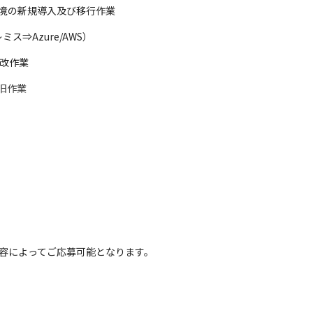
スト環境の新規導入及び移行作業
⇒Azure/AWS）
更改作業
復旧作業
容によってご応募可能となります。