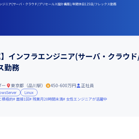
ンジニア(サーバ・クラウド/プリセールス設計構築)/年間休日125日/フレックス勤務
属】インフラエンジニア(サーバ・クラウド/
ス勤務
ダー
東京都（品川駅）
450-600万円
正社員
owsServer
Linux
に積極的
面接1回
残業月20時間未満
女性エンジニアが活躍中