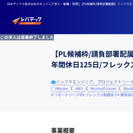
日本ディクス株式会社のエンジニア求人・転職・採用 | 【PL候補枠/請負部署配属】インフラエ
この求人は募集終了しました
【PL候補枠/請負部署配
年間休日125日/フレック
インフラエンジニア、プロジェクトリー
VMware
AWS
Microsoft Azure
Wind
リモートワーク可
フレックス制度あり
新技術
事業概要