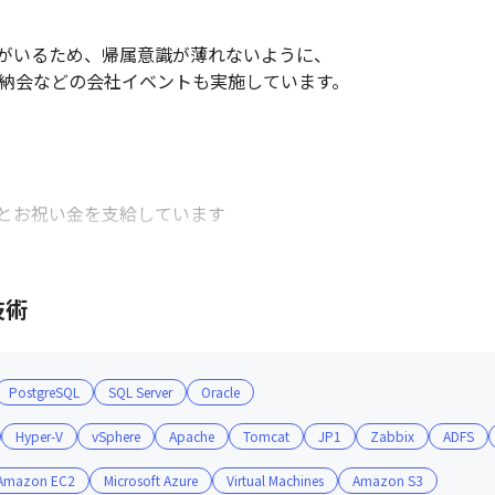
がいるため、帰属意識が薄れないように、

納会などの会社イベントも実施しています。

とお祝い金を支給しています

期から導入しました。

技術
自身で選択・上長承認後、研修の受講が可能となっております。
PostgreSQL
SQL Server
Oracle
選択式の外部研修となります。

Hyper-V
vSphere
Apache
Tomcat
JP1
Zabbix
ADFS
ニア１人１人の方のスキルUPを大切にしています。
Amazon EC2
Microsoft Azure
Virtual Machines
Amazon S3