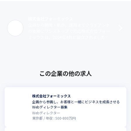
株式会社フォーミックス
企画から開発・制作、運用までクライアント
の依頼にワンストップで対応株式会社フォー
ミックスは、2004年4月に設立されました。
Webサイト・ECサイトなどのITサービス全般
の企画やシステム開発、デザイン･･･
この企業の他の求人
株式会社フォーミックス
企画から参画し、お客様と一緒にビジネスを成長させる
こ
Webディレクター募集
Webディレクター
東京都
年収 :
500
-
800
万円