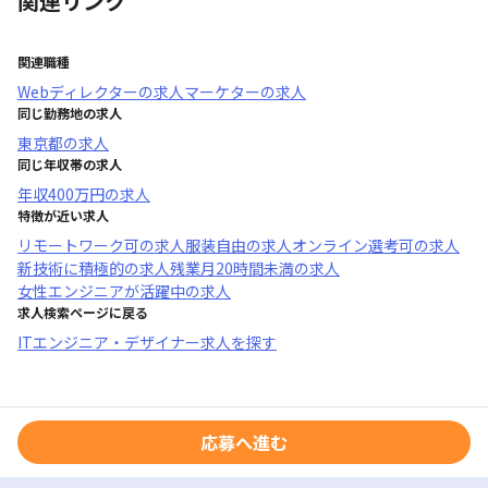
関連リンク
関連職種
Webディレクター
の求人
マーケター
の求人
同じ勤務地の求人
東京都
の求人
同じ年収帯の求人
年収
400万円
の求人
特徴が近い求人
リモートワーク可
の求人
服装自由
の求人
オンライン選考可
の求人
新技術に積極的
の求人
残業月20時間未満
の求人
女性エンジニアが活躍中
の求人
求人検索ページに戻る
ITエンジニア・デザイナー求人を探す
応募へ進む