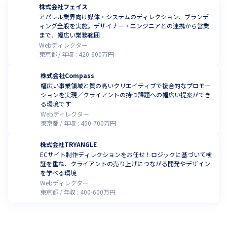
株式会社フェイス
アパレル業界向け媒体・システムのディレクション、ブランデ
ィング全般を実施。デザイナー・エンジニアとの連携から営業
まで、幅広い業務範囲
Webディレクター
東京都
年収 :
420
-
600
万円
株式会社Compass
幅広い事業領域と質の高いクリエイティブで複合的なプロモー
ションを実現／クライアントの持つ課題への幅広い提案ができ
る環境です
Webディレクター
東京都
年収 :
450
-
700
万円
株式会社TRYANGLE
ECサイト制作ディレクションをお任せ！ロジックに基づいて検
証を重ね、クライアントの売り上げにつながる開発やデザイン
を学べる環境
Webディレクター
東京都
年収 :
400
-
600
万円