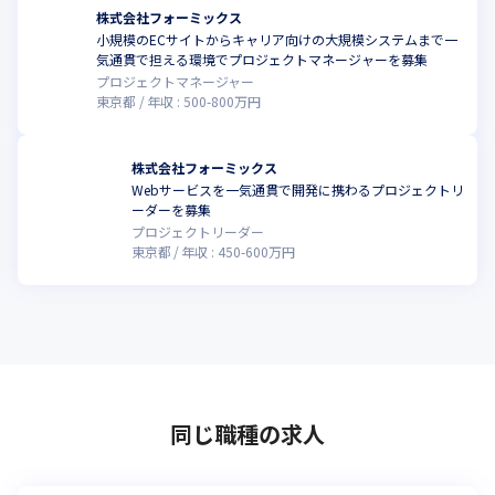
株式会社フォーミックス
小規模のECサイトからキャリア向けの大規模システムまで一
こ
気通貫で担える環境でプロジェクトマネージャーを募集
プロジェクトマネージャー
東京都
年収 :
500
-
800
万円
株式会社フォーミックス
Webサービスを一気通貫で開発に携わるプロジェクトリ
ーダーを募集
プロジェクトリーダー
東京都
年収 :
450
-
600
万円
同じ職種の求人