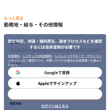
もっと見る
勤務地・給与・その他情報
想定年収、待遇・福利厚生、
選考プロセスなどを確認
勤務地
するには会員登録が必要です
利用規約
、
レバテックID利用規約
、
レバレジーズグループ・プライバシ
ーポリシー
をご確認のうえ、同意いただける場合は会員登録へお進みく
アクセス
ださい。
Googleで登録
Appleでサインアップ
勤務時間
メールアドレスで登録
想定年収
ログインはこちら