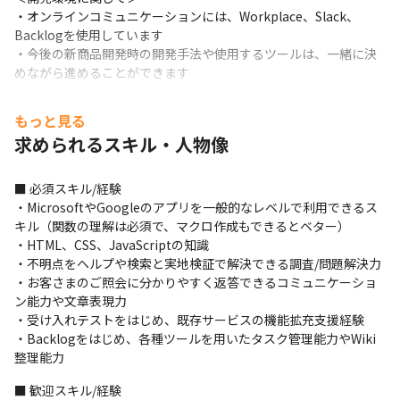
・オンラインコミュニケーションには、Workplace、Slack、
Backlogを使用しています

・今後の新商品開発時の開発手法や使用するツールは、一緒に決
めながら進めることができます
＜チームに関して＞

もっと見る
・社内報アプリチームは1名のエンジニアを含む10名で構成されて
求められるスキル・人物像
います
＜入社後の流れ＞

■ 必須スキル/経験

・オリエンテーションにて会社や事業について学ぶことができま
・MicrosoftやGoogleのアプリを一般的なレベルで利用できるス
す

キル（関数の理解は必須で、マクロ作成もできるとベター）

・部署に配属後、原則OJT形式で業務を行います

・HTML、CSS、JavaScriptの知識

・最先端のエンジニア育成プログラムを実施しています
・不明点をヘルプや検索と実地検証で解決できる調査/問題解決力

・お客さまのご照会に分かりやすく返答できるコミュニケーショ
■ この仕事の面白み、魅力

ン能力や文章表現力

・企業の抱える経営課題の解決に貢献できるので、組織づくりや
・受け入れテストをはじめ、既存サービスの機能拡充支援経験

企業の発展に寄与できます

・Backlogをはじめ、各種ツールを用いたタスク管理能力やWiki
・顧客と直接やりとりをする中で、感謝の言葉をかけていただけ
整理能力
る機会が多いポジションです

・アクセス数という形で、自身の仕事の成果が可視化できるた
■ 歓迎スキル/経験

め、やりがいを感じることができます
