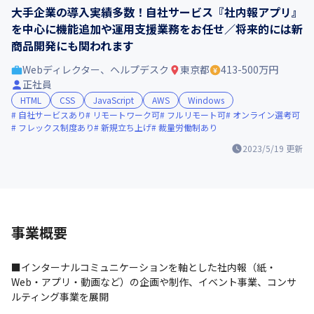
大手企業の導入実績多数！自社サービス『社内報アプリ』
を中心に機能追加や運用支援業務をお任せ／将来的には新
商品開発にも関われます
Webディレクター、ヘルプデスク
東京都
413-500万円
正社員
HTML
CSS
JavaScript
AWS
Windows
自社サービスあり
リモートワーク可
フルリモート可
オンライン選考可
フレックス制度あり
新規立ち上げ
裁量労働制あり
2023/5/19
更新
事業概要
■インターナルコミュニケーションを軸とした社内報（紙・
Web・アプリ・動画など）の企画や制作、イベント事業、コンサ
ルティング事業を展開