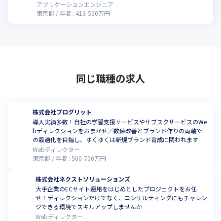
アプリケーションエンジニア
東京都
年収 :
413
-
500
万円
同じ職種の求人
株式会社プログリット
導入実績多数！自社の学習支援サービスやサブスクサービスのWe
bディレクションをおまかせ／数値改善とブランド作りの両軸で
の最適化を目指し、ゆくゆくは新規ブランド育成に関われます
Webディレクター
東京都
年収 :
500
-
700
万円
株式会社ネクストソリューションズ
大手企業のECサイト運用をはじめとしたプロジェクトをお任
せ！ディレクションだけでなく、コンサルティングにもチャレン
ジできる環境でスキルアップしませんか
Webディレクター