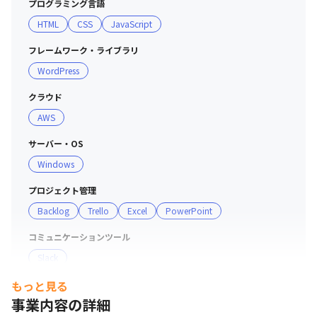
プログラミング言語
HTML
CSS
JavaScript
フレームワーク・ライブラリ
WordPress
クラウド
AWS
サーバー・OS
Windows
プロジェクト管理
Backlog
Trello
Excel
PowerPoint
コミュニケーションツール
Slack
もっと見る
その他
事業内容の詳細
Microsoft Flow