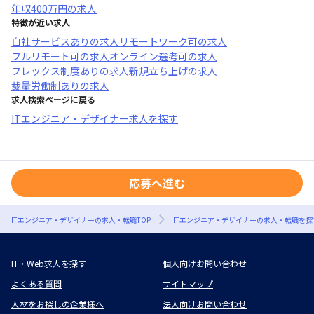
年収
400万円
の求人
特徴が近い求人
自社サービスあり
の求人
リモートワーク可
の求人
フルリモート可
の求人
オンライン選考可
の求人
フレックス制度あり
の求人
新規立ち上げ
の求人
裁量労働制あり
の求人
求人検索ページに戻る
ITエンジニア・デザイナー求人を探す
応募へ進む
ITエンジニア・デザイナーの求人・転職TOP
ITエンジニア・デザイナーの求人・転職を探
IT・Web求人を探す
個人向けお問い合わせ
よくある質問
サイトマップ
人材をお探しの企業様へ
法人向けお問い合わせ