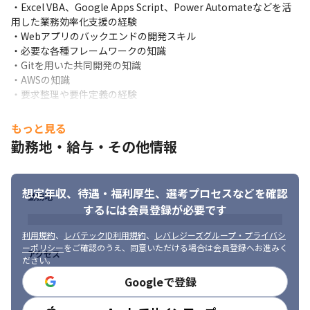
・Excel VBA、Google Apps Script、Power Automateなどを活
・社内で2人目のエンジニアとして、裁量を持って業務を進めるこ
用した業務効率化支援の経験

とができます

・Webアプリのバックエンドの開発スキル

・2年で導入実績が20倍へと成長した、急拡大中のサービスのグロ
・必要な各種フレームワークの知識

ースに携わることができます

・Gitを用いた共同開発の知識

・ゼロ→イチの開発経験を積むことができるほか、上流から下流
・AWSの知識

工程まで担当できるため、幅広いスキルが身につきます

・要求整理や要件定義の経験
・新商品開発時には、顧客の声や要望をサービスにダイレクトに
反映できることや、自身がゼロから製品を作ったと実感できるこ
■求める人物像

もっと見る
とから、大きなやりがいを感じることができます
・大きな裁量を持って、主体的に活躍したい方

勤務地・給与・その他情報
・お客さまの声をダイレクトに受けて仕事をしたいと考える方

・幅広い業務経験を通じて、新たな価値を創造していこうという
意欲ある方
想定年収、待遇・福利厚生、
選考プロセスなどを確認
勤務地
するには会員登録が必要です
利用規約
、
レバテックID利用規約
、
レバレジーズグループ・プライバシ
ーポリシー
をご確認のうえ、同意いただける場合は会員登録へお進みく
アクセス
ださい。
Googleで登録