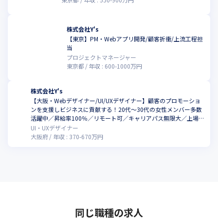
株式会社Y's
【東京】PM・Webアプリ開発/顧客折衝/上流工程担
当
プロジェクトマネージャー
東京都
年収 :
600
-
1000
万円
株式会社Y's
【大阪・Webデザイナー/UI/UXデザイナー】顧客のプロモーショ
ンを支援しビジネスに貢献する！20代〜30代の女性メンバー多数
活躍中／昇給率100％／リモート可／キャリアパス無限大／上場企
業グループ会社
UI・UXデザイナー
大阪府
年収 :
370
-
670
万円
同じ職種の求人