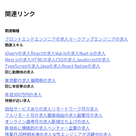
関連リンク
関連職種
フロントエンドエンジニア
の求人
マークアップエンジニア
の求人
関連スキル
jQuery
の求人
React
の求人
Vue.js
の求人
Nuxt.js
の求人
Next.js
の求人
HTML
の求人
CSS
の求人
JavaScript
の求人
TypeScript
の求人
Java
の求人
React Native
の求人
同じ勤務地の求人
東京都
の求人
福岡県
の求人
同じ年収帯の求人
年収
300万円
の求人
特徴が近い求人
自社サービスあり
の求人
リモートワーク可
の求人
フルリモート可
の求人
服装自由
の求人
副業可
の求人
オンライン選考可
の求人
新規立ち上げ
の求人
新技術に積極的
の求人
ベンチャー企業
の求人
残業月20時間未満
の求人
女性エンジニアが活躍中
の求人