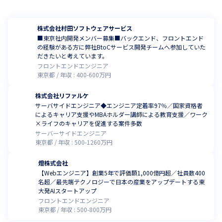
株式会社村田ソフトウェアサービス
■東京社内開発メンバー募集■バックエンド、フロントエンド
の経験がある方に弊社BtoCサービス開発チームへ参加していた
だきたいと考えています。
フロントエンドエンジニア
東京都
年収 :
400
-
600
万円
株式会社リファルケ
サーバサイドエンジニア◆エンジニア定着率97％／国家資格者
によるキャリア支援やMBAホルダー講師による教育支援／ワーク
×ライフのキャリアを促進する案件多数
サーバーサイドエンジニア
東京都
年収 :
500
-
1260
万円
燈株式会社
【Webエンジニア】創業5年で評価額1,000億円超／社員数400
名超／最先端テクノロジーで日本の産業をアップデートする東
大発AIスタートアップ
フロントエンドエンジニア
東京都
年収 :
500
-
800
万円