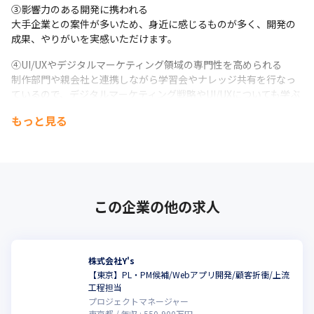
③影響力のある開発に携われる

大手企業との案件が多いため、身近に感じるものが多く、開発の
成果、やりがいを実感いただけます。
④UI/UXやデジタルマーケティング領域の専門性を高められる

制作部門や親会社と連携しながら学習会やナレッジ共有を行なっ
ているので、デジタルマーケティング戦略やUI/UXについても学ぶ
ことができます。
もっと見る
■キャリアパス

ご自身の適性と希望にあったキャリアパスを選んでいただけま
す。

マネジメント、ゼネラリストの道に進む組織長の役割や、

プロジェクトマネジメントの道を究めるスペシャリストなど、成
この企業の他の求人
長するステップが用意されています。
また、自社サービスや受託サービス、SESと事業内容も複数ある
ので、キャリアチェンジや部署異動をしながら、スキルアップが
株式会社Y's
できます。
【東京】PL・PM候補/Webアプリ開発/顧客折衝/上流
工程担当
プロジェクトマネージャー
東京都
年収 :
550
-
900
万円