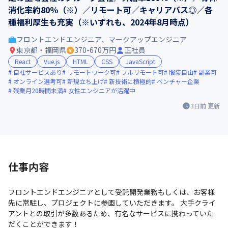
消化率約80％（※）／リモート可／キャリアパス◎／各
種福利厚生も充実（※いずれも、2024年8月時点）
フロントエンドエンジニア、マークアップエンジニア
東京都・福岡県
370-670万円
正社員
React
Vue.js
HTML
CSS
JavaScript
自社サービスあり
リモートワーク可
フルリモート可
服装自由
副業可
オンライン選考可
新規立ち上げ
新技術に積極的
ベンチャー企業
残業月20時間未満
女性エンジニアが活躍中
3日前
更新
仕事内容
フロントエンドエンジニアとして受託開発業務もしくは、お客様
先に常駐し、プロジェクトに参画していただきます。 大手クライ
アントとの取引が多数あるため、有名なサービスに携わっていた
だくことができます！