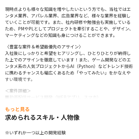
現時点よりも様々な知識を増やしたいという方でも、当社ではエ
ンタメ業界、アパレル業界、広告業界など、様々な業界を経験し
ていくことが可能です。また、社内研修や勉強会も実施している
ため、PMやPLとしてプロジェクトを牽引することや、デザイン、
マーケティングなどの知識も身につけることができます。
〈豊富な案件＆希望最優先のアサイン〉

入社後にしっかりと希望をヒアリングし、ひとりひとりが納得し
た上でのアサインを徹底しています！また、ゲーム開発などのエ
ンタメ系の人気プロジェクトからAI（Python）などトレンド技術
に携わるチャンスも幅広くあるため「やってみたい」をかなえや
すい環境です。
＜案件詳細＞

■動画配信サービス開発（WEBアプリ、スマホ）

【フェーズ】要件定義/詳細設計/開発/単体・結合・総合テスト/デ
もっと見る
プロイ/保守

求められるスキル・人物像
【開発環境】
React.js/Next.js/TypeScript/PHP(Laravel)/Node.js/AWS/Swift/K
otlin

※いずれか一つ以上の開発経験
・エンジニア年収：610万
