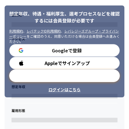
決められたキャリアステップはなく、あなたが目指すキャリアパ
スに合わせて、業務内容や事業部を越えた挑戦や、新規事業のプ
想定年収、待遇・福利厚生、
選考プロセスなどを確認
ロジェクトリーダーやプロジェクトマネージャーなど、幅広いキ
勤務地
するには会員登録が必要です
ャリアをご用意しています。
利用規約
、
レバテックID利用規約
、
レバレジーズグループ・プライバシ
〈スキルアップサポート〉

ーポリシー
をご確認のうえ、同意いただける場合は会員登録へお進みく
いち早く活躍できるよう、好きなときに教育を受けることができ
アクセス
ださい。
る「研修システム」があります。また、社員発信の勉強会（月1回
Googleで登録
以上）や独自の研修カリキュラム『ピカトレ』（TypeScript、
Swiftなどモダンな言語やマネジメント研修）など、新たな挑戦を
積極的に後押ししています。

Appleでサインアップ
勤務時間
ピカトレとは：https://ysinc.co.jp/blog/cco-03/
メールアドレスで登録
想定年収
ログインはこちら
雇用形態