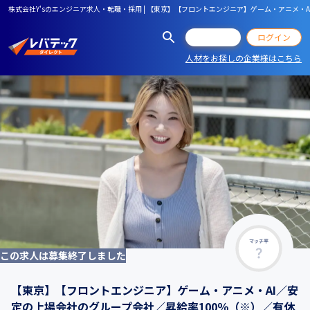
株式会社Y'sのエンジニア求人・転職・採用 | 【東京】【フロントエンジニア】ゲーム・アニメ
会員登録
ログイン
人材をお探しの企業様はこちら
マッチ率
この求人は募集終了しました
【東京】【フロントエンジニア】ゲーム・アニメ・AI／安
定の上場会社のグループ会社／昇給率100％（※）／有休