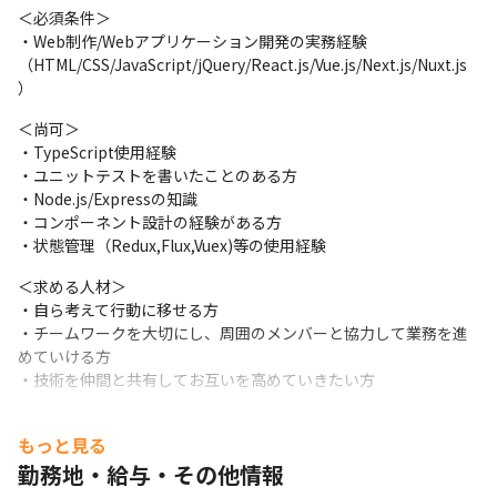
・出社：リモート（場合によって出社あり）

＜必須条件＞

・エンジニア経験5年1ヶ月
・Web制作/Webアプリケーション開発の実務経験

（HTML/CSS/JavaScript/jQuery/React.js/Vue.js/Next.js/Nuxt.js
■自社SaaS開発（WEBアプリ）

）
【フェーズ】要件定義/詳細設計/開発/単体・結合・総合テスト/デ
プロイ/保守・運用

＜尚可＞

【開発環境】Vue.js/Nuxt.js/TypeScript/Ruby(Ruby on 
・TypeScript使用経験

Rails)/GCP

・ユニットテストを書いたことのある方

・エンジニア年収：540万円

・Node.js/Expressの知識

・出社：ハイブリット（出社・リモート）

・コンポーネント設計の経験がある方

・エンジニア経験3年2ヶ月
・状態管理（Redux,Flux,Vuex)等の使用経験
■予約系サービス開発（WEBアプリ、スマホ）

＜求める人材＞

【フェーズ】詳細設計/開発/単体・結合・総合テスト/デプロイ/保
・自ら考えて行動に移せる方

守・運用

・チームワークを大切にし、周囲のメンバーと協力して業務を進
【開発環境】
めていける方

React.js/TypeScript/Java(Spring)/AWS/Swift/Kotlin

・技術を仲間と共有してお互いを高めていきたい方
・エンジニア年収：450万円

・出社：ハイブリット（出社・リモート）

もっと見る
・エンジニア経験2年0ヶ月
勤務地・給与・その他情報
〈キャリアパス〉
