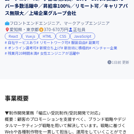
バー多数活躍中／昇給率100％／リモート可／キャリアパ
ス無限大／上場企業グループ会社
フロントエンドエンジニア、マークアップエンジニア
愛知県・東京都
370-670万円
正社員
React
Vue.js
HTML
CSS
JavaScript
自社サービスあり
リモートワーク可
服装自由
副業可
オンライン選考可
新規立ち上げ
新技術に積極的
ベンチャー企業
残業月20時間未満
女性エンジニアが活躍中
1日前
更新
事業概要
▼制作開発業務「幅広い受託制作/受託開発で対応」

概要：顧客のプロモーションを支援すべく、ブランド戦略やデジ
タルマーケティング戦略を用いて解決しています。戦略に基づく
Webや各種制作物を一貫して担当し、運用をしていくことができ