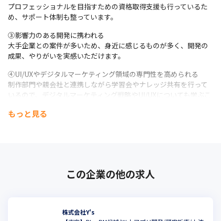
プロフェッショナルを目指すための資格取得支援も行っているた
め、サポート体制も整っています。
③影響力のある開発に携われる

大手企業との案件が多いため、身近に感じるものが多く、開発の
成果、やりがいを実感いただけます。
④UI/UXやデジタルマーケティング領域の専門性を高められる

制作部門や親会社と連携しながら学習会やナレッジ共有を行って
いるので、デジタルマーケティング戦略やUI/UXについても学ぶこ
とができます。
もっと見る
■キャリアパス

決められたキャリアステップはなく、あなたが叶えたいことに合
わせて、一緒にキャリアを考えていきます！

業務内容や事業部を越えた挑戦や、新規事業のプロジェクトリー
ダーやプロジェクトマネージャーなど、幅広いキャリアをご用意
この企業の他の求人
しているため、ご自身の適性と希望にあったキャリアパスを選ん
でいただけます。

また、自社サービスや受託サービス、SESと事業内容も複数ある
ので、キャリアチェンジや部署異動をしながら、スキルアップが
株式会社Y's
できます。