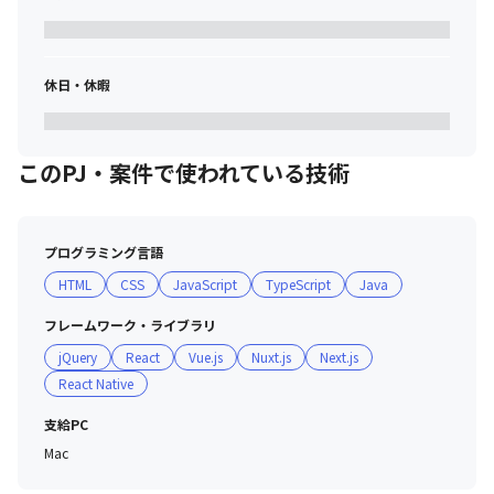
休日・休暇
このPJ・案件で使われている技術
プログラミング言語
HTML
CSS
JavaScript
TypeScript
Java
フレームワーク・ライブラリ
jQuery
React
Vue.js
Nuxt.js
Next.js
React Native
支給PC
Mac