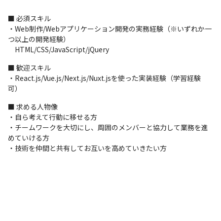
■動画配信サービス開発（WEBアプリ、スマホ）

■ 必須スキル

【フェーズ】要件定義/詳細設計/開発/単体・結合・総合テスト/デ
・Web制作/Webアプリケーション開発の実務経験（※いずれか一
プロイ/保守

つ以上の開発経験）

【開発環境】
　HTML/CSS/JavaScript/jQuery
React.js/Next.js/TypeScript/PHP(Laravel)/Node.js/AWS/Swift/K
otlin

■ 歓迎スキル

・エンジニア年収：610万

・React.js/Vue.js/Next.js/Nuxt.jsを使った実装経験（学習経験
・出社：リモート（場合によって出社あり）

可）
・エンジニア経験5年1ヶ月
■ 求める人物像

■自社SaaS開発（WEBアプリ）

・自ら考えて行動に移せる方

【フェーズ】要件定義/詳細設計/開発/単体・結合・総合テスト/デ
・チームワークを大切にし、周囲のメンバーと協力して業務を進
プロイ/保守・運用

めていける方

【開発環境】Vue.js/Nuxt.js/TypeScript/Ruby(Ruby on 
・技術を仲間と共有してお互いを高めていきたい方
Rails)/GCP

・エンジニア年収：540万円

・出社：ハイブリット（出社・リモート）

・エンジニア経験3年2ヶ月
■予約系サービス開発（WEBアプリ、スマホ）

【フェーズ】詳細設計/開発/単体・結合・総合テスト/デプロイ/保