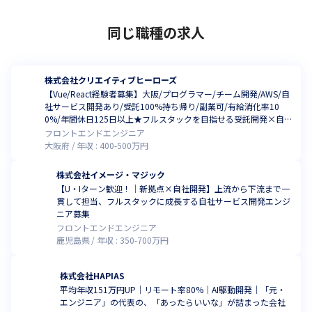
同じ職種の求人
株式会社クリエイティブヒーローズ
【Vue/React経験者募集】大阪/プログラマー/チーム開発/AWS/自
社サービス開発あり/受託100%持ち帰り/副業可/有給消化率10
0%/年間休日125日以上★フルスタックを目指せる受託開発×自
社開発環境
フロントエンドエンジニア
大阪府
年収 :
400
-
500
万円
株式会社イメージ・マジック
【U・Iターン歓迎！｜新拠点×自社開発】上流から下流まで一
貫して担当、フルスタックに成長する自社サービス開発エンジ
ニア募集
フロントエンドエンジニア
鹿児島県
年収 :
350
-
700
万円
株式会社HAPIAS
平均年収151万円UP｜リモート率80%｜AI駆動開発｜「元・
エンジニア」の代表の、「あったらいいな」が詰まった会社