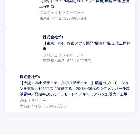
【東京】PL・PM候補/Webアプリ開発/顧客折衝/上流
工程担当
〈入社3年目・エンジニアの具体例〉

プロジェクトマネージャー
転職前380万→入社時460万へ年収UP！
東京都
年収 :
550
-
900
万円
◾️年収推移

・1年目：460万円

株式会社Y's
・3年目：550万円（現在）
【東京】PM・Webアプリ開発/顧客折衝/上流工程担
当
◾️大田さん（Y’s社員）の入社時スキル

プロジェクトマネージャー
・React / TypeScript / JavaScript を用いたWebアプリ開発経験 
東京都
年収 :
600
-
1000
万円
約2年
◾️Y’s入社後のキャリアアップ

株式会社Y's
・バックエンドと連携したフロントエンド開発を担当

【大阪・Webデザイナー/UI/UXデザイナー】顧客のプロモーショ
ンを支援しビジネスに貢献する！20代〜30代の女性メンバー多数
・UI/UXの仕様提案やコードレビュー

活躍中／昇給率100％／リモート可／キャリアパス無限大／上場企
・PMを目指してスキルアップ中！
業グループ会社
Webデザイナー
大阪府
年収 :
370
-
670
万円