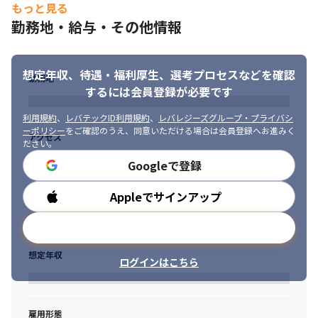
守・運用

もっと見る
【開発環境】
勤務地・給与・その他情報
React.js/TypeScript/Java(Spring)/AWS/Swift/Kotlin

・エンジニア年収：450万円

・出社：ハイブリット（出社・リモート）

想定年収、待遇・福利厚生、
選考プロセスなどを確認
・エンジニア経験2年0ヶ月
勤務地
するには会員登録が必要です
〈スキルアップサポート〉

いち早く活躍できるよう、好きなときに教育を受けることができ
利用規約
、
レバテックID利用規約
、
レバレジーズグループ・プライバシ
る「研修システム」があります。

ーポリシー
をご確認のうえ、同意いただける場合は会員登録へお進みく
アクセス
ださい。
また、社員発信の勉強会（月1回以上）や独自の研修カリキュラム
『ピカトレ』（TypeScript、Swiftなどモダンな言語やマネジメン
Googleで登録
ト研修）など、新たな挑戦を積極的に後押ししています。

ピカトレとは：https://ysinc.co.jp/blog/cco-03/
Appleでサインアップ
勤務時間
メールアドレスで登録
想定年収
ログインはこちら
雇用形態