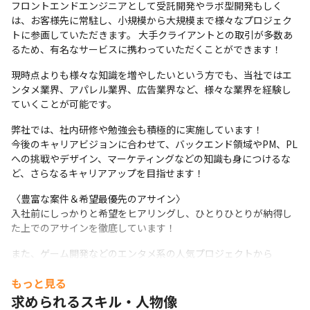
フロントエンドエンジニアとして受託開発やラボ型開発もしく
は、お客様先に常駐し、小規模から大規模まで様々なプロジェク
トに参画していただきます。 大手クライアントとの取引が多数あ
るため、有名なサービスに携わっていただくことができます！
現時点よりも様々な知識を増やしたいという方でも、当社ではエ
ンタメ業界、アパレル業界、広告業界など、様々な業界を経験し
ていくことが可能です。
弊社では、社内研修や勉強会も積極的に実施しています！

今後のキャリアビジョンに合わせて、バックエンド領域やPM、PL
への挑戦やデザイン、マーケティングなどの知識も身につけるな
ど、さらなるキャリアアップを目指せます！
〈豊富な案件＆希望最優先のアサイン〉

入社前にしっかりと希望をヒアリングし、ひとりひとりが納得し
た上でのアサインを徹底しています！
また、ゲーム開発などのエンタメ系の人気プロジェクトから
AI（Python）などトレンド技術に携わるチャンスも幅広くあるた
もっと見る
め「やってみたい」をかなえやすい環境です。
求められるスキル・人物像
＜案件詳細＞
