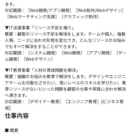
ます。

対応範囲：［Web開発/アプリ開発］［Web制作/Webデザイン］
［Webマーケティング支援］［グラフィック制作］
▼IT派遣事業「リソース不足を補う」

概要：顧客のリソース不足を解消をします。チームや個人、複数
人等、ニーズに合わせ形態を変化でき、どんなリソースのお悩み
でもすべて解決をすることができます。

対応範囲：［システム開発］［Web開発］［アプリ開発］［ゲー
ム開発］［Webデザイン］
▼IT教育事業「人材の育成問題を解決」

概要：組織のお悩みを教育で解決をします。デザインやエンジニ
アチームを内製化させたい、高いレベルのスキルを学びたい、教
育リソースがないといった問題を顧客の仕事や実践に合わせ解決
へ導きます。

対応範囲：［デザイナー教育］［エンジニア教育］[ビジネス育
成]
仕事内容
■ 概要
