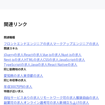
関連リンク
関連職種
フロントエンドエンジニア
の求人
マークアップエンジニア
の求人
関連スキル
jQuery
の求人
React
の求人
Vue.js
の求人
Nuxt.js
の求人
Next.js
の求人
HTML
の求人
CSS
の求人
JavaScript
の求人
TypeScript
の求人
Java
の求人
React Native
の求人
同じ勤務地の求人
愛知県
の求人
東京都
の求人
同じ年収帯の求人
年収
300万円
の求人
特徴が近い求人
自社サービスあり
の求人
リモートワーク可
の求人
服装自由
の求人
副業可
の求人
オンライン選考可
の求人
新規立ち上げ
の求人