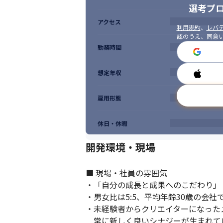
選考プ
アクセス
利用規約
、
レバテ
認のうえ、同意
勤務時間
想定年収
雇用形態
休日・休暇
開発環境・現場
■ 現場・社員の雰囲気

・「自分の成長と成果へのこだわり」
・男女比は5:5、平均年齢30歳の会社で
・未経験者からクリエイターになった
　常に新しく良いシナジーが生まれてい