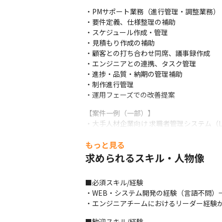
・PMサポート業務（進行管理・調整業務）

・要件定義、仕様整理の補助

・スケジュール作成・管理

・見積もり作成の補助

・顧客との打ち合わせ同席、議事録作成

・エンジニアとの連携、タスク管理

・進捗・品質・納期の管理補助

・制作進行管理

・運用フェーズでの改善提案
【案件一例（一部）】

・大手人材企業向け 求職者管理システム（Larav
・地方自治体向け データ連携基盤構築（AWS／
もっと見る
・映像音楽業界向け オーディション管理システム（A
求められるスキル・人物像
【開発環境】

・開発言語：JavaScript、React、Vue.js、Ne
■必須スキル/経験

・使用ツール： Notion、Jira、Backlog、G
・WEB・システム開発の経験（言語不問）
【 この仕事の面白み、魅力】

・エンジニアチームにおけるリーダー経験
・会社として力を入れている重要なポジショ
■歓迎スキル/経験
