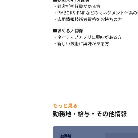
・「作って終わり」ではなく、顧客成果を見
・顧客折衝経験がある方

・経営やマーケティングに近い立場でプロジ
・PMBOKやPMPなどのマネジメント体系の
・社内外のエンジニアと連携し、多様なプロ
・応用情報技術者資格をお持ちの方
・リモートワークを導入しており、自宅と会
・会社の事業拡大に携わることができます
■求める人物像

・ネイティブアプリに興味がある方

・新しい技術に興味がある方
もっと見る
勤務地・給与・その他情報
勤務地