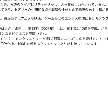
あるため、双方のケイパビリティを活かし、人材育成に力をいれています。

しており、お客さまの中期的な成長戦略の達成と企業価値の向上に繋が
ート。設立当初はアニメや映画、ゲームなどのエンタメ領域におけるグラ
模は大きく成長し、第13期（2023年）には、売上高は12億を突破。さら
柱となるビジネスを展開中です。

出す”こと。そのクリエイターを通じ“顧客のニーズ”に応え続けることです
用強化中。100名を超えるクリエイターたちがお待ちしています。