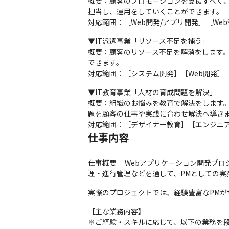
概要：顧客のプロモーションを支援すべく、
担当し、運用をしていくことができます。

対応範囲：［Web開発/アプリ開発］［We
▼IT派遣事業「リソース不足を補う」

概要：顧客のリソース不足を解消をします
できます。

対応範囲：［システム開発］［Web開発］
▼IT教育事業「人材の育成問題を解決」

概要：組織のお悩みを教育で解決をします
題を顧客の仕事や実践に合わせ解決へ導きま
対応範囲：［デザイナー教育］［エンジニア
仕事内容
仕事概要	Webアプリケーション開発プロジェクトにおいて、PM候補としてご参画いただきます。開発プロジェクトの上流工程から携わり、企画立案・要件整
理・進行管理などを通して、PMとしての実
実際のプロジェクトでは、経験豊富なPMが
【主な業務内容】

※ご経験・スキルに応じて、以下の業務を