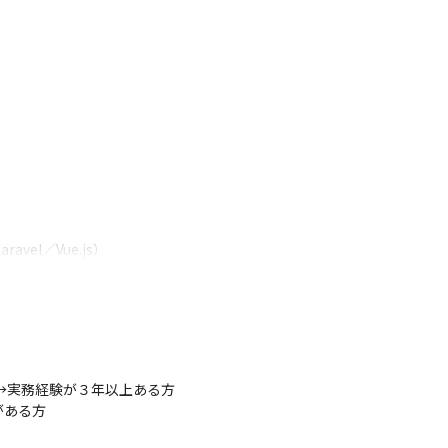
el／Vue.js）

Python）

WS／TypeScript／Next.js）
xt.js、Nuxt.js、TypeScript、Java、AWS、MySQL など

itHub など
→実務経験が３年以上ある方

がある方
ンなので役員とも直接ディスカッションしながら、株式会社Y'sのあり