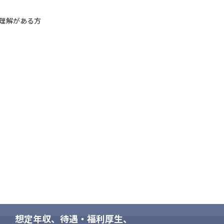
据えた開発/提案に関わることができます

ェクトを動かせます

理解がある方

ジェクトをリードできます

社を自分の裁量で切り替えながら勤務することができます

想定年収、待遇・福利厚生、