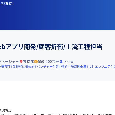
/上流工程担当
ebアプリ開発/顧客折衝/上流工程担当
マネージャー
東京都
550-900万円
正社員
ン選考可
新技術に積極的
ベンチャー企業
残業月20時間未満
女性エンジニアが
対応」
